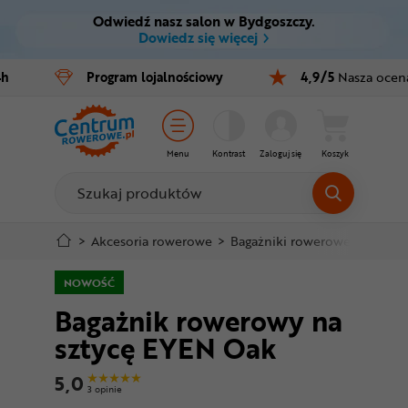
Odwiedź nasz salon w Bydgoszczy.
Ctrl
M
Dowiedz się więcej
Rowery
4h
Program
lojalnościowy
4,9/5
Nasza ocen
Menu główne
E-bike
Informacje o produkcie
Części
Menu
Kontrast
Zaloguj się
Koszyk
Do koszyka
Akcesoria
Odzież
Szczegółowe informacje
>
Akcesoria rowerowe
>
Bagażniki rowerowe
>
Bagażn
Kaski
NOWOŚĆ
Stopka
Bagażnik rowerowy na
Buty
sztycę EYEN Oak
Mapa strony
Warsztat
5,0
3 opinie