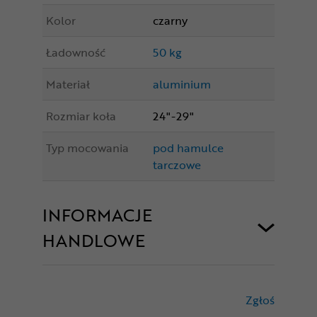
Kolor
czarny
Ładowność
50 kg
Materiał
aluminium
Rozmiar koła
24"-29"
Typ mocowania
pod hamulce
tarczowe
INFORMACJE
HANDLOWE
Zgłoś
treści nie