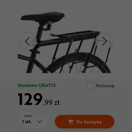
Odżywki
Nowości
Superoferta
Dostawa GRATIS
Porównaj
129
,99 zł
Ilość
Do koszyka