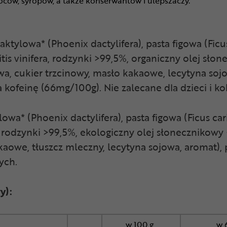
ców, syropów, a także konserwantów i ulepszaczy.
aktylowa* (Phoenix dactylifera), pasta figowa (Ficu
itis vinifera, rodzynki >99,5%, organiczny olej sło
, cukier trzcinowy, masło kakaowe, lecytyna sojo
kofeinę (66mg/100g). Nie zalecane dla dzieci i kob
lowa* (Phoenix dactylifera), pasta figowa (Ficus c
ra, rodzynki >99,5%, ekologiczny olej słonecznikowy
akaowe, tłuszcz mleczny, lecytyna sojowa, aromat),
ych.
y):
w 100 g
w 