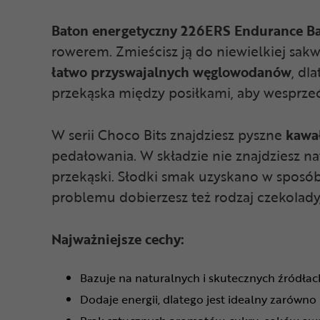
Baton energetyczny 226ERS Endurance Ba
rowerem. Zmieścisz ją do niewielkiej sakwy
łatwo
przyswajalnych
węglowodanów
, dl
przekąska między posiłkami, aby wesprze
W serii Choco Bits znajdziesz pyszne
kawał
pedałowania. W składzie nie znajdziesz n
przekąski. Słodki smak uzyskano w sposób
problemu dobierzesz też rodzaj czekolady
Najważniejsze cechy:
Bazuje na naturalnych i skutecznych źródł
Dodaje energii, dlatego jest idealny zarówno p