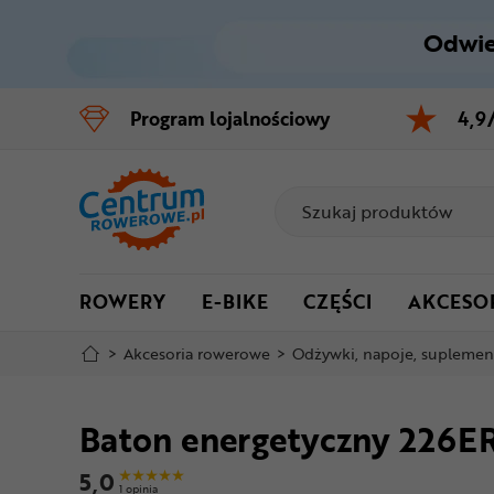
Odwie
Control
M
Program
lojalnościowy
4,9
Menu główne
Informacje o produkcie
Do koszyka
ROWERY
E-BIKE
CZĘŚCI
AKCESO
Szczegółowe informacje
>
Akcesoria rowerowe
>
Odżywki, napoje, suplemen
Stopka
Baton energetyczny 226ER
Mapa strony
5,0
1 opinia