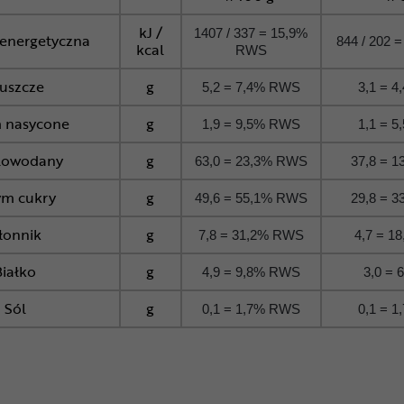
kJ /
1407 / 337 = 15,9%
energetyczna
844 / 202 
kcal
RWS
łuszcze
g
5,2 = 7,4% RWS
3,1 = 
 nasycone
g
1,9 = 9,5% RWS
1,1 = 
lowodany
g
63,0 = 23,3% RWS
37,8 = 
ym cukry
g
49,6 = 55,1% RWS
29,8 = 
łonnik
g
7,8 = 31,2% RWS
4,7 = 1
Białko
g
4,9 = 9,8% RWS
3,0 =
Sól
g
0,1 = 1,7% RWS
0,1 = 