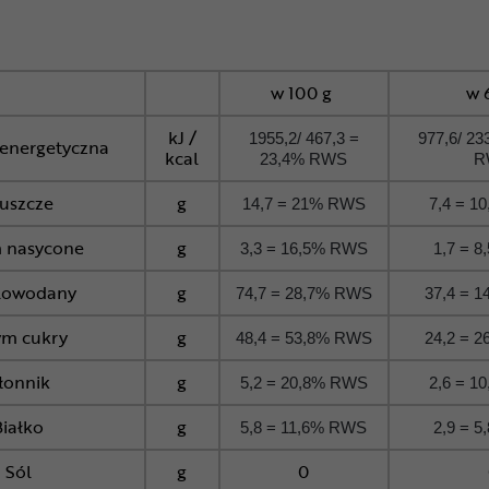
w 100 g
w 
kJ /
1955,2/ 467,3 =
977,6/ 23
energetyczna
kcal
23,4% RWS
R
łuszcze
g
14,7 = 21% RWS
7,4 = 1
 nasycone
g
3,3 = 16,5% RWS
1,7 = 
lowodany
g
74,7 = 28,7% RWS
37,4 = 
ym cukry
g
48,4 = 53,8% RWS
24,2 = 
łonnik
g
5,2 = 20,8% RWS
2,6 = 1
Białko
g
5,8 = 11,6% RWS
2,9 = 
Sól
g
0