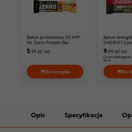
Baton proteinowy OLIMP
Baton energe
Cena: 5 ,99 zł
Mr Zerro Protein Bar
ENERVIT Co
5
9
,99 zł
/ szt.
,99 zł
/ szt.
Cena katalogowa:
10 zł
Do koszyka
Do k
Baton proteinowy OLIMP Mr Zerro 
Opis
Specyfikacja
Op