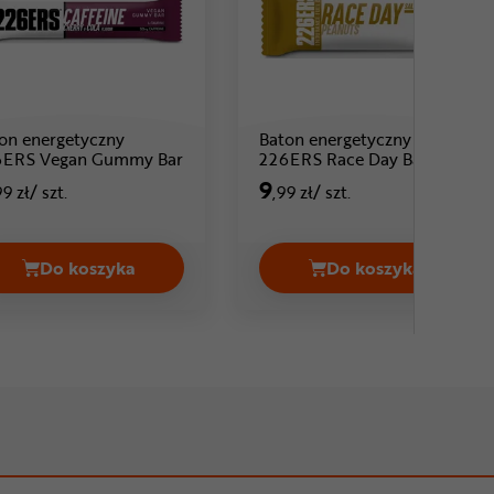
on energetyczny
Baton energetyczny
6ERS Vegan Gummy Bar
226ERS Race Day Bar Salty
: 11 ,99 zł
Cena: 9 ,99 zł
Trail
9
99 zł
/ szt.
,99 zł
/ szt.
Do koszyka
Do koszyka
MPANZEE Energy Bar Cena 9,99 zł
Baton energetyczny 226ERS Vegan Gummy Bar Cen
Baton energetyc