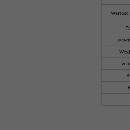
Wartość 
T
w tym
Węg
w t
B