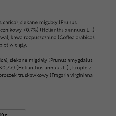
s carica), siekane migdały (Prunus
necznikowy <0,7%) (Helianthus annuus L. .),
wa), kawa rozpuszczalna (Coffea arabica).
iet w ciąży.
arica), siekane migdały (Prunus amygdalus
 <0,7%) (Helianthus annuus L.) , krople z
 proszek truskawkowy (Fragaria virginiana
60 g