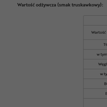
Wartość odżywcza (smak truskawkowy):
Wartość 
T
w tym
Węg
w t
B