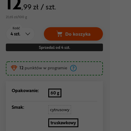
12
,99 zł
/ szt.
21,65 zł/100 g
Ilość
Do koszyka
Baton energetyczny 226ER
Sprzedaż od 4 szt.
12
punktów w programie
Opakowanie:
60 g
Smak:
cytrusowy
truskawkowy