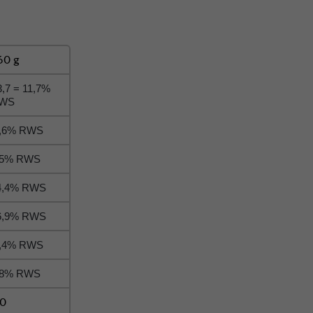
60 g
3,7 = 11,7%
WS
0,6% RWS
8,5% RWS
14,4% RWS
26,9% RWS
0,4% RWS
5,8% RWS
0