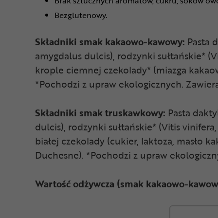
Brak sztucznych aromatów, cukru, soków owo
Bezglutenowy.
Składniki smak kakaowo-kawowy:
Pasta d
amygdalus dulcis), rodzynki sułtańskie* (V
krople ciemnej czekolady* (miazga kakaowa
*Pochodzi z upraw ekologicznych. Zawiera 
Składniki smak truskawkowy:
Pasta dakty
dulcis), rodzynki sułtańskie* (Vitis vinife
białej czekolady (cukier, laktoza, masło k
Duchesne). *Pochodzi z upraw ekologiczn
Wartość odżywcza (smak kakaowo-kawow