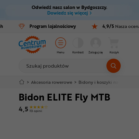
Odwiedź nasz salon w Bydgoszczy.
Ctrl
M
Dowiedz się więcej
Rowery
4h
Program
lojalnościowy
4,9/5
Nasza ocen
Menu główne
E-bike
Informacje o produkcie
Części
Menu
Kontrast
Zaloguj się
Koszyk
Do koszyka
Akcesoria
Odzież
Szczegółowe informacje
>
Akcesoria rowerowe
>
Bidony i koszyki na bidony
>
Bidon ELITE Fly MTB
Kaski
Stopka
4,5
Buty
113 opinii
Mapa strony
Warsztat