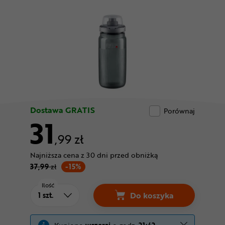
Odżywki
Nowości
Superoferta
Dostawa GRATIS
Porównaj
31
,99 zł
Najniższa cena z 30 dni przed obniżką
37,99
zł
-15%
Ilość
Do koszyka
Bidon ELITE Fly MTB 