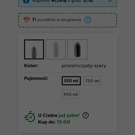
Kupiono
wczoraj
o godz.
21:42
31
punktów w programie
Kolor:
przezroczysty-szary
Pojemność:
550 ml
750 ml
950 ml
U Ciebie
już jutro!
Kup do:
15:00