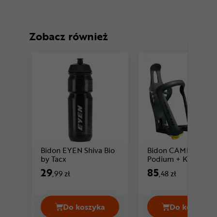
Zobacz również
Bidon EYEN Shiva Bio
Bidon CAMELBAK
Cena: 29 ,99 zł
by Tacx
Podium + Koszyk na
bidon TOPEAK
29
85
,99 zł
,48 zł
Modula Cage EX
Do koszyka
Do koszyka
Bidon EYEN Shiva Bio by Tacx Cena 2
Bidon C