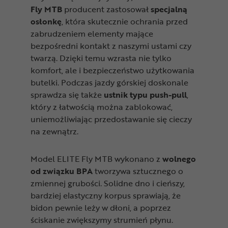
Fly MTB
producent zastosował
specjalną
osłonkę
, która skutecznie ochrania przed
zabrudzeniem elementy mające
bezpośredni kontakt z naszymi ustami czy
twarzą. Dzięki temu wzrasta nie tylko
komfort, ale i bezpieczeństwo użytkowania
butelki. Podczas jazdy górskiej doskonale
sprawdza się także
ustnik typu push-pull
,
który z łatwością można zablokować,
uniemożliwiając przedostawanie się cieczy
na zewnątrz.
Model ELITE Fly MTB wykonano z
wolnego
od związku BPA
tworzywa sztucznego o
zmiennej grubości. Solidne dno i cieńszy,
bardziej elastyczny korpus sprawiają, że
bidon pewnie leży w dłoni, a poprzez
ściskanie zwiększymy strumień płynu.