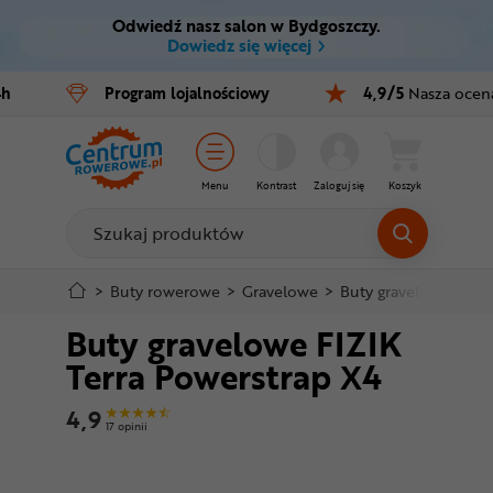
Odwiedź nasz salon w Bydgoszczy.
Ctrl
M
Dowiedz się więcej
Rowery
4h
Program
lojalnościowy
4,9/5
Nasza ocen
Menu główne
E-bike
Informacje o produkcie
Części
Menu
Kontrast
Zaloguj się
Koszyk
Szczegółowe informacje
Akcesoria
Odzież
Stopka
>
Buty rowerowe
>
Gravelowe
>
Buty gravelowe FIZIK
Buty gravelowe FIZIK
Kaski
Mapa strony
Terra Powerstrap X4
Buty
4,9
17 opinii
Warsztat