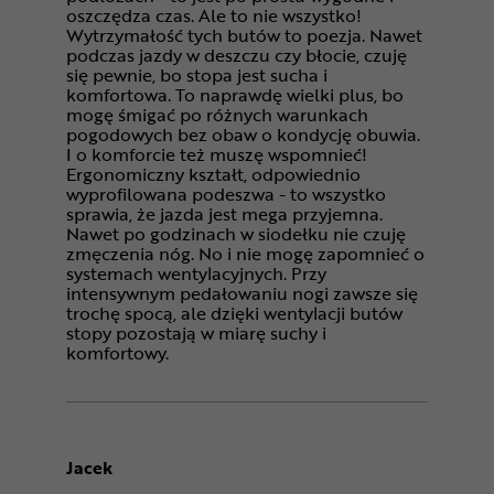
oszczędza czas. Ale to nie wszystko!
Wytrzymałość tych butów to poezja. Nawet
podczas jazdy w deszczu czy błocie, czuję
się pewnie, bo stopa jest sucha i
komfortowa. To naprawdę wielki plus, bo
mogę śmigać po różnych warunkach
pogodowych bez obaw o kondycję obuwia.
I o komforcie też muszę wspomnieć!
Ergonomiczny kształt, odpowiednio
wyprofilowana podeszwa - to wszystko
sprawia, że jazda jest mega przyjemna.
Nawet po godzinach w siodełku nie czuję
zmęczenia nóg. No i nie mogę zapomnieć o
systemach wentylacyjnych. Przy
intensywnym pedałowaniu nogi zawsze się
trochę spocą, ale dzięki wentylacji butów
stopy pozostają w miarę suchy i
komfortowy.
Jacek