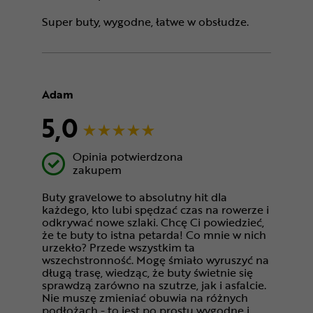
Super buty, wygodne, łatwe w obsłudze.
Adam
5,0
Opinia potwierdzona
zakupem
Buty gravelowe to absolutny hit dla
każdego, kto lubi spędzać czas na rowerze i
odkrywać nowe szlaki. Chcę Ci powiedzieć,
że te buty to istna petarda! Co mnie w nich
urzekło? Przede wszystkim ta
wszechstronność. Mogę śmiało wyruszyć na
długą trasę, wiedząc, że buty świetnie się
sprawdzą zarówno na szutrze, jak i asfalcie.
Nie muszę zmieniać obuwia na różnych
podłożach - to jest po prostu wygodne i