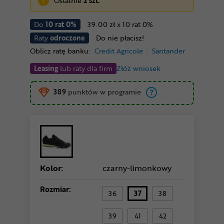
Ostatnie
2 szt.
Do
10 rat 0%
39.00 zł x 10 rat 0%
Raty
odroczone
Do nie płacisz!
Oblicz ratę banku:
Credit Agricole
Santander
Leasing
lub raty dla firm
Złóż wniosek
389
punktów w programie
Kolor:
czarny-limonkowy
Rozmiar:
36
37
38
39
41
42