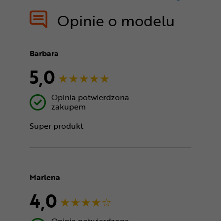
treści nie
Opinie o modelu
Barbara
5,0
Opinia potwierdzona
zakupem
Super produkt
Marlena
4,0