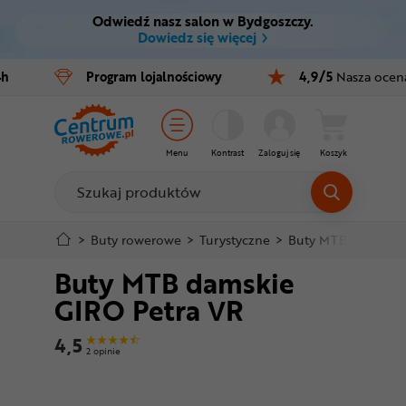
Odwiedź nasz salon w Bydgoszczy.
Ctrl
M
Dowiedz się więcej
Rowery
4h
Program
lojalnościowy
4,9/5
Nasza ocen
Menu główne
E-bike
Informacje o produkcie
Części
Menu
Kontrast
Zaloguj się
Koszyk
Do koszyka
Akcesoria
Odzież
Szczegółowe informacje
>
Buty rowerowe
>
Turystyczne
>
Buty MTB damskie 
Buty MTB damskie
Kaski
Stopka
GIRO Petra VR
Buty
Mapa strony
4,5
2 opinie
Warsztat