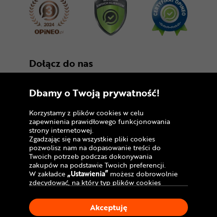
Dołącz do nas
Dbamy o Twoją prywatność!
Korzystamy z plików cookies w celu
zapewnienia prawidłowego funkcjonowania
strony internetowej.
Zgadzając się na wszystkie pliki cookies
Copyright © 2005 - 2026
pozwolisz nam na dopasowanie treści do
Twoich potrzeb podczas dokonywania
Polityka prywatności i zasady korzystania z
zakupów na podstawie Twoich preferencji.
serwisu
W zakładce
„Ustawienia”
możesz dobrowolnie
zdecydować, na który typ plików cookies
Informacja o plikach cookies
chciałbyś zezwolić.
Klikając
„Akceptuję”
, wyrażasz zgodę na
Mapa witryny
Akceptuję
stosowanie ciasteczek zgodnie z ustawieniami