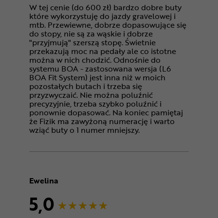
W tej cenie (do 600 zł) bardzo dobre buty
które wykorzystuję do jazdy gravelowej i
mtb. Przewiewne, dobrze dopasowujące się
do stopy, nie są za wąskie i dobrze
"przyjmują" szerszą stopę. Świetnie
przekazują moc na pedały ale co istotne
można w nich chodzić. Odnośnie do
systemu BOA - zastosowana wersja (L6
BOA Fit System) jest inna niż w moich
pozostałych butach i trzeba się
przyzwyczaić. Nie można poluźnić
precyzyjnie, trzeba szybko poluźnić i
ponownie dopasować. Na koniec pamiętaj
że Fizik ma zawyżoną numerację i warto
wziąć buty o 1 numer mniejszy.
Ewelina
5,0