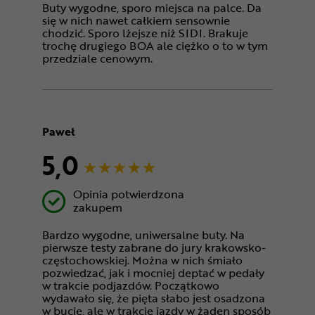
Buty wygodne, sporo miejsca na palce. Da
się w nich nawet całkiem sensownie
chodzić. Sporo lżejsze niż SIDI. Brakuje
trochę drugiego BOA ale ciężko o to w tym
przedziale cenowym.
Paweł
5,0
Opinia potwierdzona
zakupem
Bardzo wygodne, uniwersalne buty. Na
pierwsze testy zabrane do jury krakowsko-
częstochowskiej. Można w nich śmiało
pozwiedzać, jak i mocniej deptać w pedały
w trakcie podjazdów. Początkowo
wydawało się, że pięta słabo jest osadzona
w bucie, ale w trakcie jazdy w żaden sposób