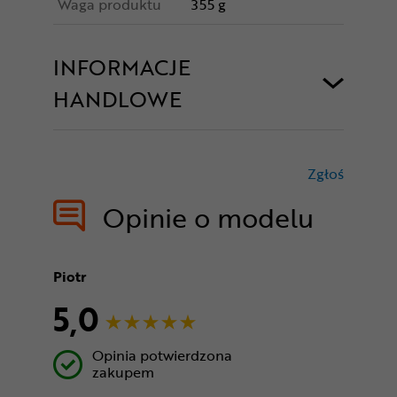
Waga produktu
355 g
INFORMACJE
HANDLOWE
Zgłoś
treści nie
Opinie o modelu
Piotr
5,0
Opinia potwierdzona
zakupem