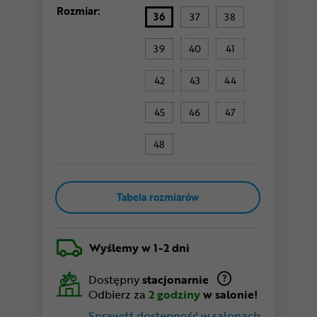
Rozmiar:
36
37
38
39
40
41
42
43
44
45
46
47
48
Tabela rozmiarów
Wyślemy
w 1-2 dni
Dostępny
stacjonarnie
Odbierz za
2 godziny
w salonie!
Sprawdź dostępność w salonach