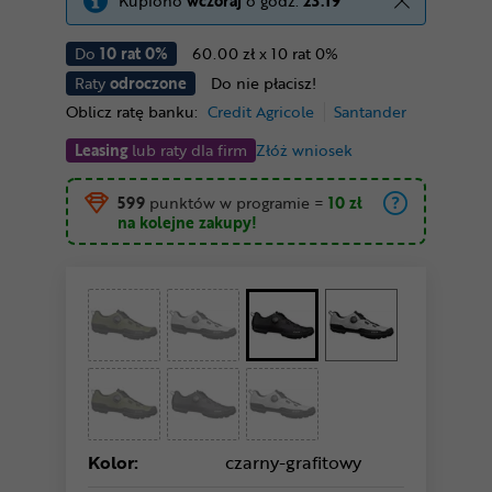
Kupiono
wczoraj
o godz.
23:19
Do
10 rat 0%
60.00 zł x 10 rat 0%
Raty
odroczone
Do nie płacisz!
Oblicz ratę banku:
Credit Agricole
Santander
Leasing
lub raty dla firm
Złóż wniosek
599
punktów w programie
=
10 zł
na kolejne zakupy!
Kolor:
czarny-grafitowy