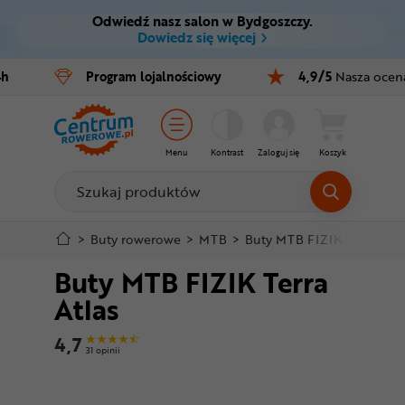
Odwiedź nasz salon w Bydgoszczy.
Ctrl
M
Dowiedz się więcej
Rowery
4h
Program
lojalnościowy
4,9/5
Nasza ocen
Menu główne
E-bike
Informacje o produkcie
Części
Menu
Kontrast
Zaloguj się
Koszyk
Do koszyka
Akcesoria
Odzież
Szczegółowe informacje
>
Buty rowerowe
>
MTB
>
Buty MTB FIZIK Terra Atla
Buty MTB FIZIK Terra
Kaski
Stopka
Atlas
Buty
Mapa strony
4,7
31 opinii
Warsztat