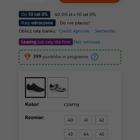
Do
10 rat 0%
40.00 zł x 10 rat 0%
Raty
odroczone
Do nie płacisz!
Oblicz ratę banku:
Credit Agricole
Santander
Leasing
lub raty dla firm
Złóż wniosek
399
punktów w programie
Kolor:
czarny
Rozmiar:
40
41
42
43
44
45