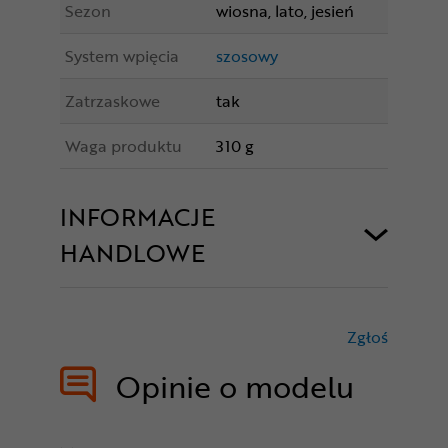
Sezon
wiosna, lato, jesień
System wpięcia
szosowy
Zatrzaskowe
tak
Waga produktu
310 g
INFORMACJE
HANDLOWE
Zgłoś
treści nie
Opinie o modelu