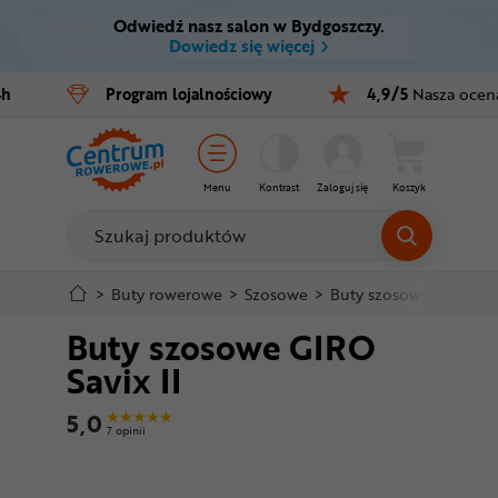
Odwiedź nasz salon w Bydgoszczy.
Ctrl
M
Dowiedz się więcej
Rowery
4h
Program
lojalnościowy
4,9/5
Nasza ocen
Menu główne
E-bike
Informacje o produkcie
Części
Menu
Kontrast
Zaloguj się
Koszyk
Do koszyka
Akcesoria
Odzież
Szczegółowe informacje
>
Buty rowerowe
>
Szosowe
>
Buty szosowe GIRO Sav
Buty szosowe GIRO
Kaski
Stopka
Savix II
Buty
Mapa strony
5,0
7 opinii
Warsztat