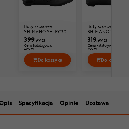
Buty szosowe
Buty szosowe
SHIMANO SH-RC302
SHIMANO SH-RC10
Cena: 399 ,99 zł
Cena: 319 ,99 zł
RC3
RC1
399
319
,99 zł
,99 zł
Cena katalogowa:
Cena katalogowa:
469 zł
399 zł
Do koszyka
Do koszyka
Buty szosowe SHIMANO SH-RC302 R
Buty sz
Opis
Specyfikacja
Opinie
Dostawa