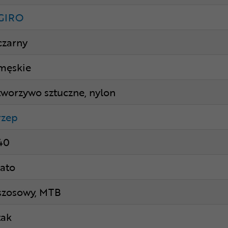
GIRO
czarny
męskie
tworzywo sztuczne, nylon
rzep
40
lato
szosowy, MTB
tak