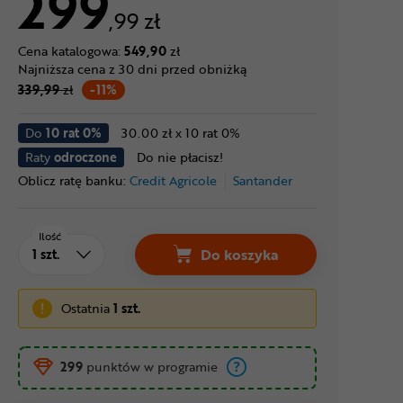
299
,99 zł
Cena katalogowa:
549,90
zł
Najniższa cena z 30 dni przed obniżką
339,99
zł
-11%
Do
10 rat 0%
30.00 zł x 10 rat 0%
Raty
odroczone
Do nie płacisz!
Oblicz ratę banku:
Credit Agricole
Santander
Ilość
Do koszyka
Ostatnia
1 szt.
299
punktów w programie