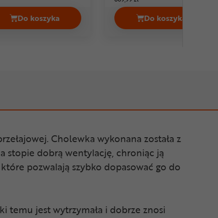
Do koszyka
Do koszyka
 II Cena 749,99 zł
Buty szosowe EYEN Rhythm Vent Cena 349,99 zł
Buty szosowe F
 przełajowej. Cholewka wykonana została z
 stopie dobrą wentylację, chroniąc ją
, które pozwalają szybko dopasować go do
 temu jest wytrzymała i dobrze znosi