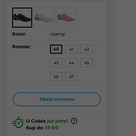
Kolor:
czarny
Rozmiar:
40
41
42
43
44
45
46
47
Tabela rozmiarów
U Ciebie
już jutro!
Kup do:
15:00