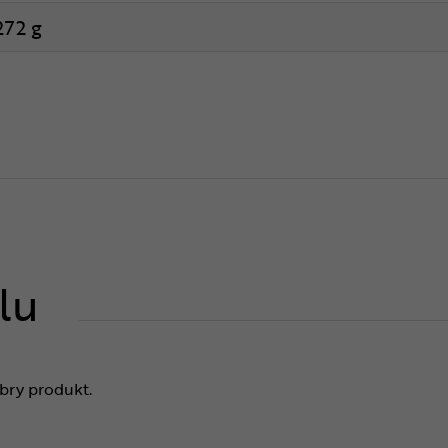
272 g
lu
bry produkt.