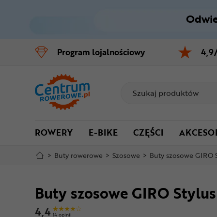
Odwie
Control
M
Program
lojalnościowy
4,9
Menu główne
Informacje o produkcie
Do koszyka
ROWERY
E-BIKE
CZĘŚCI
AKCESO
Szczegółowe informacje
>
Buty rowerowe
>
Szosowe
>
Buty szosowe GIRO S
Stopka
Buty szosowe GIRO Stylus
Mapa strony
4,4
14 opinii