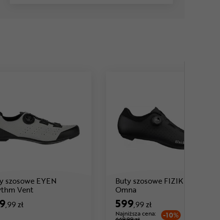
y szosowe EYEN
Buty szosowe FIZIK Vento
Cena: 349 ,99 zł
Cena: 599 ,99 zł
ythm Vent
Omna
9
599
,99 zł
,99 zł
Najniższa cena:
-10%
669,99 zł