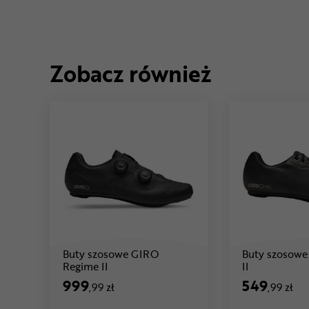
Zobacz również
Buty szosowe GIRO
Buty szosowe
Cena: 999 ,99 zł
Cena: 549 ,
Regime II
II
999
549
,99 zł
,99 zł