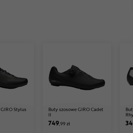
 GIRO Stylus
Buty szosowe GIRO Cadet
But
99 zł
Cena: 749 ,99 zł
II
Rh
749
34
,99 zł