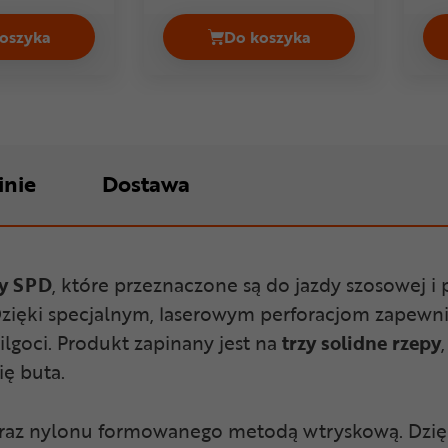
oszyka
Do koszyka
 999,99 zł
Buty szosowe GIRO Stylus II Cena 549,99 zł
Buty szosowe GIRO Cadet
inie
Dostawa
y SPD
, które przeznaczone są do jazdy szosowej i
Dzięki specjalnym, laserowym perforacjom zapewnia
lgoci. Produkt zapinany jest na
trzy solidne rzepy
ię buta.
oraz nylonu formowanego metodą wtryskową. Dzięki