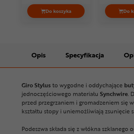
Do koszyka
Do k
Buty szosowe GIRO Regime II Cena
Opis
Specyfikacja
Op
Giro Stylus
to wygodne i oddychające
but
jednoczęściowego materiału
Synchwire
. 
przed przegrzaniem i gromadzeniem się wi
kształtu stopy i uniemożliwiają zsunięcie s
Podeszwa składa się z włókna szklanego 