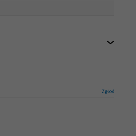
Zgłoś
treści niez