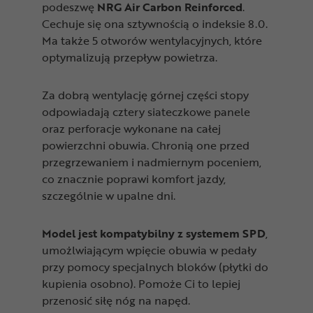
podeszwę
NRG Air Carbon Reinforced
.
Cechuje się ona sztywnością o indeksie 8.0.
Ma także 5 otworów wentylacyjnych, które
optymalizują przepływ powietrza.
Za dobrą wentylację górnej części stopy
odpowiadają cztery siateczkowe panele
oraz perforacje wykonane na całej
powierzchni obuwia. Chronią one przed
przegrzewaniem i nadmiernym poceniem,
co znacznie poprawi komfort jazdy,
szczególnie w upalne dni.
Model jest kompatybilny z systemem SPD
,
umożlwiającym wpięcie obuwia w pedały
przy pomocy specjalnych bloków (płytki do
kupienia osobno). Pomoże Ci to lepiej
przenosić siłę nóg na napęd.