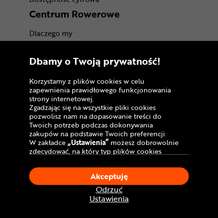
Centrum Rowerowe
Dlaczego my
O nas
Dbamy o Twoją prywatność!
Pracuj w Dadelo
Korzystamy z plików cookies w celu
Kontakt
zapewnienia prawidłowego funkcjonowania
strony internetowej.
Marki
Zgadzając się na wszystkie pliki cookies
pozwolisz nam na dopasowanie treści do
BLOG
Twoich potrzeb podczas dokonywania
zakupów na podstawie Twoich preferencji.
Trasy rowerowe
W zakładce
„Ustawienia”
możesz dobrowolnie
zdecydować, na który typ plików cookies
Atrakcje rowerowe
chciałbyś zezwolić.
Certyfikaty
Klikając
„Akceptuję”
, wyrażasz zgodę na
Akceptuję
stosowanie ciasteczek zgodnie z ustawieniami
Twojej przeglądarki.
Odrzuć
W dowolnym momencie, możesz dokonać
Ustawienia
zmiany swojego wyboru klikając opcję
„Ustawienia”
w Polityce Cookies.