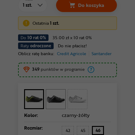
Do koszyka
Ostatnia
1 szt.
Do
10 rat 0%
35.00 zł x 10 rat 0%
Raty
odroczone
Do nie płacisz!
Oblicz ratę banku:
Credit Agricole
Santander
349
punktów w programie
Kolor:
czarny-żółty
Rozmiar:
42
45
46