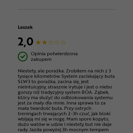
Leszek
2,0
Opinia potwierdzona
zakupem
Niestety, ale porażka. Zrobiłem na nich z 3
tysiące kilometrów. System zaciskający buta
SLW3 to porażka, zacina się, jest
nieintuicyjny, strasznie irytuje i jest o niebo
gorszy niż tradycyjny system BOA. Ząbek,
który ma służyć do odblokowania systemu
jest za mały dla mnie. Inna sprawa to za
mała twardość buta. Przy ostrych
treningach trwających 2-3h czuć, jak bloki
wbijają mi się w nogę. Mam spore kopyto,
dużo watów w udzie i niestety but nie daje
rady. Jazda powyżej 3h mocnym tempem