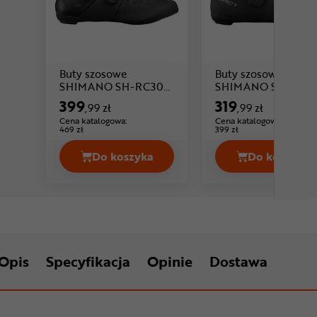
Buty szosowe
Buty szosowe
SHIMANO SH-RC302
SHIMANO SH-RC10
Cena: 399 ,99 zł
Cena: 319 ,99 zł
RC3
RC1
399
319
,99 zł
,99 zł
Cena katalogowa:
Cena katalogowa:
469 zł
399 zł
Do koszyka
Do koszyka
Buty szosowe SHIMANO SH-RC302 R
Buty sz
Opis
Specyfikacja
Opinie
Dostawa