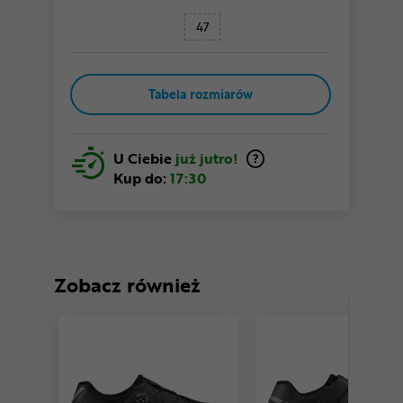
47
Tabela rozmiarów
U Ciebie
już jutro!
Kup do:
17:30
Zobacz również