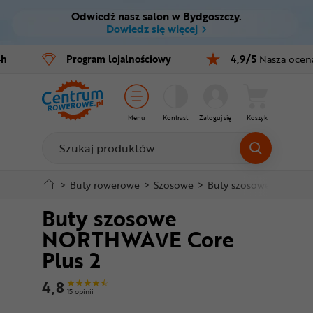
Odwiedź nasz salon w Bydgoszczy.
Ctrl
M
Dowiedz się więcej
Rowery
4h
Program
lojalnościowy
4,9/5
Nasza ocen
Menu główne
E-bike
Informacje o produkcie
Części
Menu
Kontrast
Zaloguj się
Koszyk
Do koszyka
Akcesoria
Odzież
Szczegółowe informacje
>
Buty rowerowe
>
Szosowe
>
Buty szosowe NORTHW
Buty szosowe
Kaski
Stopka
NORTHWAVE Core
Buty
Plus 2
Mapa strony
Warsztat
4,8
15 opinii