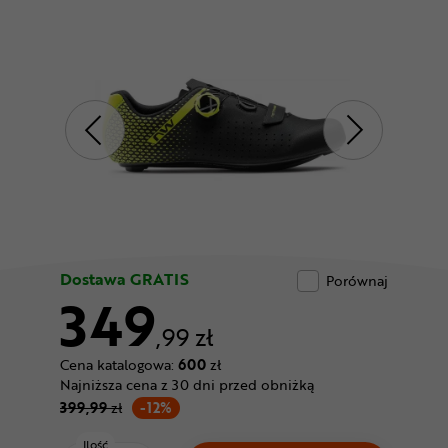
Odżywki
Nowości
Superoferta
Dostawa GRATIS
Porównaj
349
,99 zł
Cena katalogowa:
600
zł
Najniższa cena z 30 dni przed obniżką
399,99
zł
-12%
Ilość