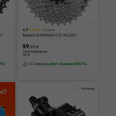
4,9
43 opinie
1
Kaseta SHIMANO CS-HG201
59
,99 zł
Cena katalogowa:
115 zł
TIS
U Ciebie
już jutro!
Dostawa GRATIS
Porównaj