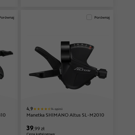
Porównaj
Porównaj
4,9
14 opinii
310
Manetka SHIMANO Altus SL-M2010
39
,99 zł
Cena katalogowa: