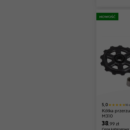
NOWOŚĆ
5,0
10 
Kółka przerz
M310
38
,99 zł
Cena katalogowa: