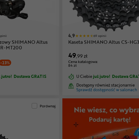
4,9
opinii
69 opinii
czowy SHIMANO Altus
Kaseta SHIMANO Altus CS-HG3
BR-MT200
49
,99 zł
Cena katalogowa:
-23%
84 zł
 jutro!
Dostawa GRATIS
U Ciebie
już jutro!
Dostawa GRA
Dostępny również stacjonarnie
Sprawdź dostępność w salonach
Porównaj