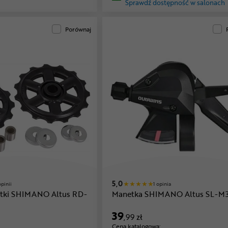
Sprawdź dostępność w salonach
Porównaj
5,0
opinii
1 opinia
utki SHIMANO Altus RD-
Manetka SHIMANO Altus SL-M
39
,99 zł
Cena katalogowa: