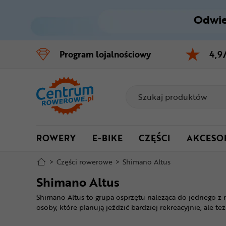
Odwie
Control
M
Program
lojalnościowy
4,9
Menu główne
Filtry
Produkty
ROWERY
E-BIKE
CZĘŚCI
AKCESO
Stopka
>
Części rowerowe
>
Shimano Altus
Mapa strony
Shimano Altus
Shimano Altus to grupa osprzętu należąca do jednego z 
osoby, które planują jeździć bardziej rekreacyjnie, ale te