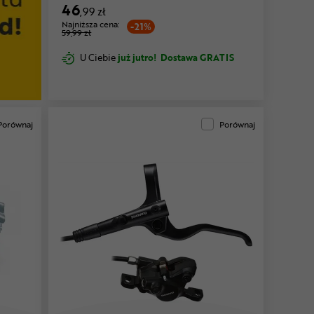
46
,99 zł
Najniższa cena:
-21%
59,99 zł
U Ciebie
już jutro!
Dostawa GRATIS
Porównaj
Porównaj