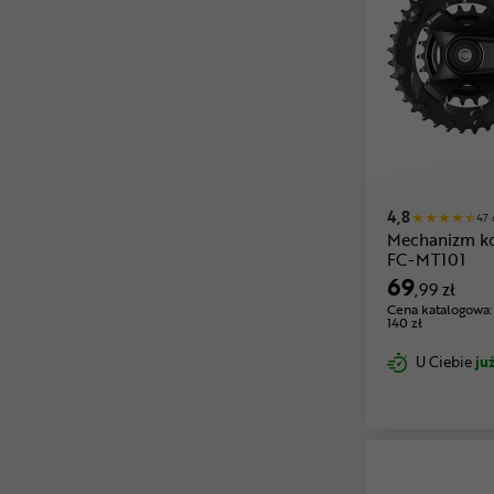
4,8
47 
Mechanizm k
FC-MT101
69
,99 zł
Cena katalogowa:
140 zł
U Ciebie
już