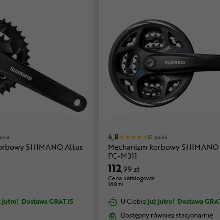
4,8
pinia
57 opinii
orbowy SHIMANO Altus
Mechanizm korbowy SHIMANO 
FC-M311
112
,99 zł
Cena katalogowa:
168 zł
 jutro!
Dostawa GRATIS
U Ciebie
już jutro!
Dostawa GRA
Dostępny również stacjonarnie