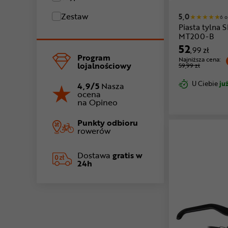
Zestaw
5,0
6 o
Piasta tylna
MT200-B
52
,99 zł
Program
Najniższa cena:
lojalnościowy
59,99 zł
U Ciebie
już
4,9/5
Nasza
ocena
na Opineo
Punkty odbioru
rowerów
Dostawa
gratis w
24h