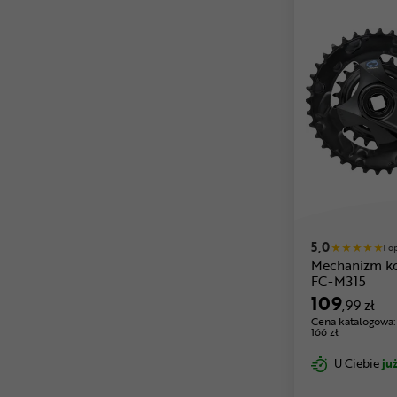
5,0
1 o
Mechanizm k
FC-M315
109
,99 zł
Cena katalogowa:
166 zł
U Ciebie
już