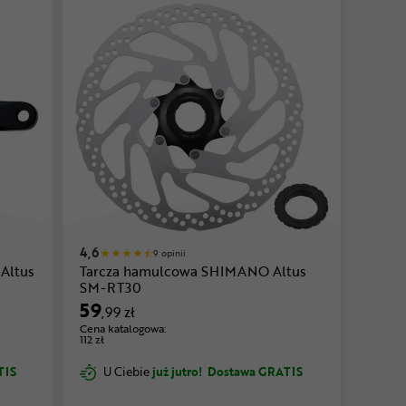
4,6
9 opinii
Altus
Tarcza hamulcowa SHIMANO Altus
SM-RT30
59
,99 zł
Cena katalogowa:
112 zł
TIS
U Ciebie
już jutro!
Dostawa GRATIS