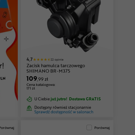
4,7
22 opinie
Zacisk hamulca tarczowego
SHIMANO BR-M375
109
,99 zł
Cena katalogowa:
171 zł
U Ciebie
już jutro!
Dostawa GRATIS
Dostępny również stacjonarnie
Sprawdź dostępność w salonach
Porównaj
Porównaj