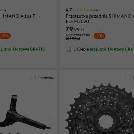
4,7
pinii
11 opinii
 SHIMANO Altus FH-
Przerzutka przednia SHIMANO 
FD-M2020
79
,99 zł
Najniższa cena:
-11%
-23%
104,99 zł
 jutro!
Dostawa GRATIS
U Ciebie
już jutro!
Dostawa GRA
Porównaj