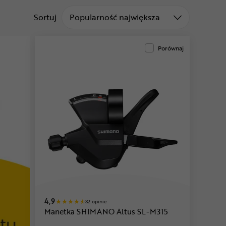
Sortuj od
Sortuj
Popularność największa
Porównaj
4,9
82 opinie
Manetka SHIMANO Altus SL-M315