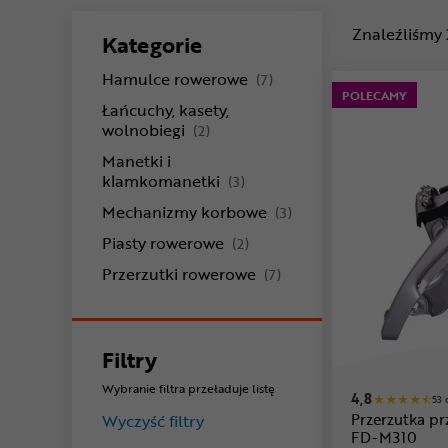
Znaleźliśmy
Kategorie
produkty
Hamulce rowerowe
(7)
POLECAMY
Łańcuchy, kasety,
produkty
wolnobiegi
(2)
Manetki i
produkty
klamkomanetki
(3)
produkty
Mechanizmy korbowe
(3)
produkty
Piasty rowerowe
(2)
produkty
Przerzutki rowerowe
(7)
Filtry
Wybranie filtra przeładuje listę
4,8
53 
Przerzutka p
Wyczyść filtry
FD-M310