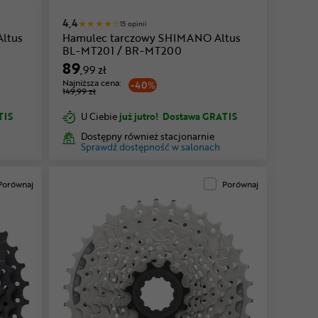
4,4
15 opinii
Altus
Hamulec tarczowy SHIMANO Altus
BL-MT201 / BR-MT200
89
,99 zł
Najniższa cena:
-40%
149,99 zł
TIS
U Ciebie
już jutro!
Dostawa GRATIS
Dostępny również stacjonarnie
Sprawdź dostępność w salonach
Porównaj
Porównaj