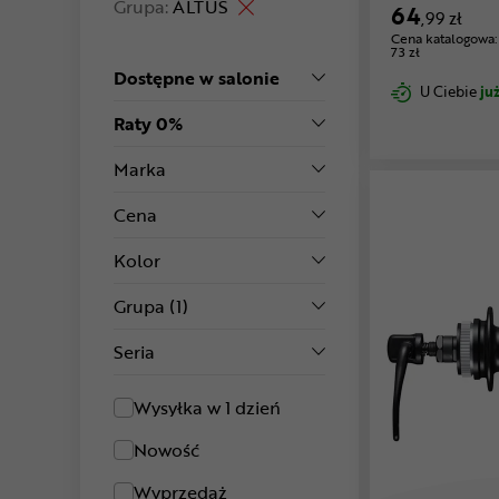
Grupa:
ALTUS
64
,99 zł
Cena katalogowa:
73 zł
Dostępne w salonie
U Ciebie
już
Raty 0%
Marka
Cena
Kolor
Grupa
(1)
Seria
Wysyłka w 1 dzień
Nowość
Wyprzedaż