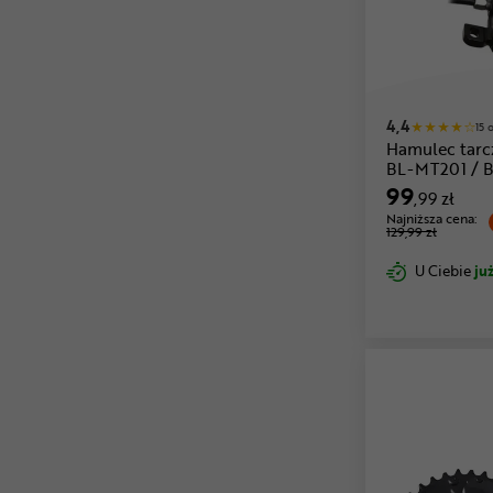
4,4
15 
Hamulec tar
BL-MT201 / 
99
,99 zł
Najniższa cena:
129,99 zł
U Ciebie
już