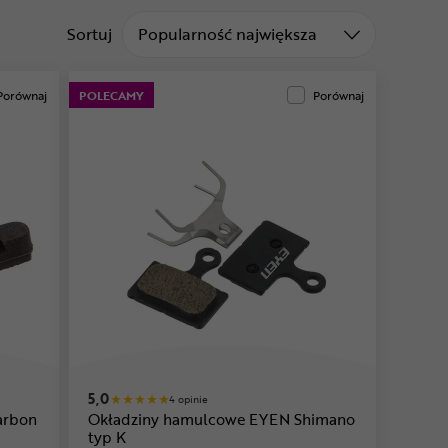
Sortuj od
Sortuj
Popularność największa
Porównaj
POLECAMY
Porównaj
5,0
4 opinie
arbon
Okładziny hamulcowe EYEN Shimano
typ K