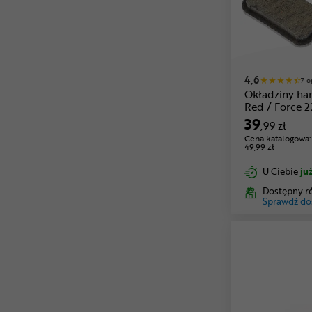
4,6
7 o
Okładziny h
Red / Force 2
39
,99 zł
Cena katalogowa:
49,99 zł
U Ciebie
już
Dostępny r
Sprawdź do