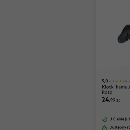
5,0
5 o
Klocki hamu
Road
24
,99 zł
U Ciebie
już
Dostępny r