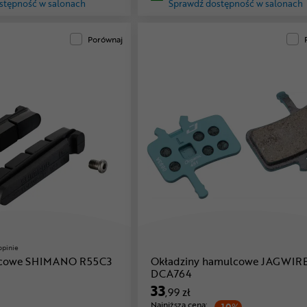
stępność w salonach
Sprawdź dostępność w salonach
Porównaj
opinie
lcowe SHIMANO R55C3
Okładziny hamulcowe JAGWIR
DCA764
33
,99 zł
Najniższa cena: