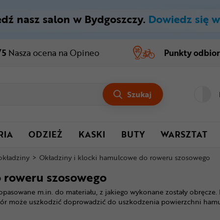
dź nasz salon w Bydgoszczy.
Dowiedz się w
/5
Nasza ocena
na Opineo
Punkty odbio
Szukaj
RIA
ODZIEŻ
KASKI
BUTY
WARSZTAT
 okładziny
>
Okładziny i klocki hamulcowe do roweru szosowego
o roweru szosowego
sowane m.in. do materiału, z jakiego wykonane zostały obręcze. 
ór może uszkodzić doprowadzić do uszkodzenia powierzchni hamu