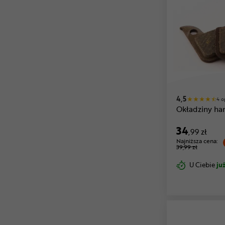
4,5
4 o
Okładziny h
34
,99 zł
Najniższa cena:
39,99 zł
U Ciebie
już