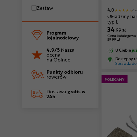
Zestaw
4,0
6 o
Okładziny h
typ L
34
,99 zł
Program
Cena katalogowa:
lojalnościowy
59,99 zł
4,9/5
Nasza
U Ciebie
już
ocena
Dostępny r
na Opineo
Sprawdź do
Punkty odbioru
rowerów
POLECAMY
Dostawa
gratis w
24h