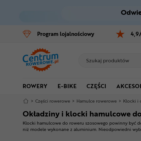
Odwie
Control
M
Program
lojalnościowy
4,9
Menu główne
Filtry
Produkty
ROWERY
E-BIKE
CZĘŚCI
AKCESO
Stopka
>
Części rowerowe
>
Hamulce rowerowe
>
Klocki i
Mapa strony
Okładziny i klocki hamulcowe d
Klocki hamulcowe do roweru szosowego powinny być dopa
niż modele wykonane z aluminium. Nieodpowiedni wyb