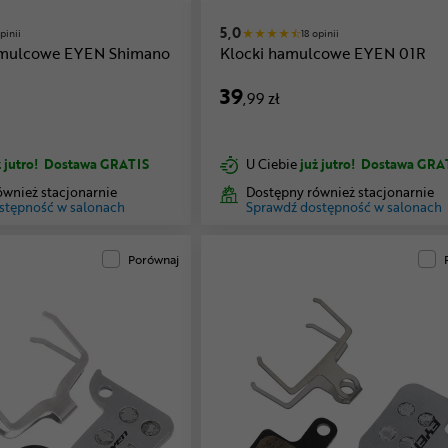
5,0
pinii
18 opinii
amulcowe EYEN Shimano
Klocki hamulcowe EYEN 01R
39
,99 zł
 jutro!
Dostawa GRATIS
U Ciebie
już jutro!
Dostawa GRA
ównież stacjonarnie
Dostępny również stacjonarnie
stępność w salonach
Sprawdź dostępność w salonach
Porównaj