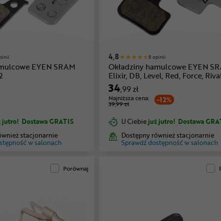
4,8
pinii
8 opinii
amulcowe EYEN SRAM
Okładziny hamulcowe EYEN S
2
Elixir, DB, Level, Red, Force, Riva
34
,99 zł
Najniższa cena:
-12%
39,99 zł
 jutro!
Dostawa GRATIS
U Ciebie
już jutro!
Dostawa GRA
ównież stacjonarnie
Dostępny również stacjonarnie
stępność w salonach
Sprawdź dostępność w salonach
Porównaj