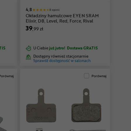
4,8
8 opinii
Okładziny hamulcowe EYEN SRAM
Elixir, DB, Level, Red, Force, Rival
39
,99 zł
TIS
U Ciebie
już jutro!
Dostawa GRATIS
Dostępny również stacjonarnie
Sprawdź dostępność w salonach
Porównaj
Porównaj