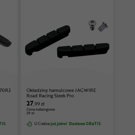
M70R2
Okładziny hamulcowe JAGWIRE
Road Racing Sleek Pro
27
,99 zł
Cena katalogowa:
29 zł
TIS
U Ciebie
już jutro!
Dostawa GRATIS