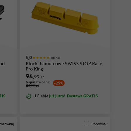
5,0
1 opinia
ad
Klocki hamulcowe SWISS STOP Race
Pro King
94
,99 zł
Najniższa cena:
-25%
127,99 zł
TIS
U Ciebie
już jutro!
Dostawa GRATIS
Porównaj
Porównaj