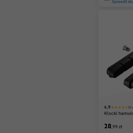
Sprawdź do
4,9
32 
Klocki hamu
28
,99 zł