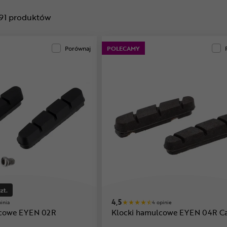
91
produktów
Porównaj
POLECAMY
zt.
4,5
pinia
4 opinie
lcowe EYEN 02R
Klocki hamulcowe EYEN 04R C