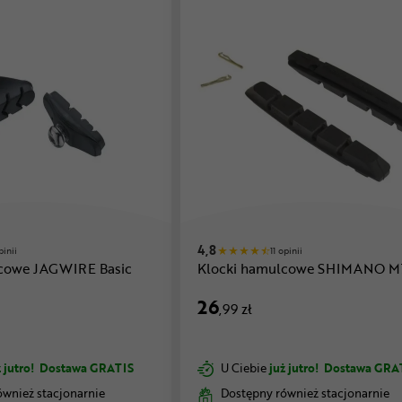
4,8
pinii
11 opinii
lcowe JAGWIRE Basic
Klocki hamulcowe SHIMANO 
26
,99 zł
 jutro!
Dostawa GRATIS
U Ciebie
już jutro!
Dostawa GRA
ównież stacjonarnie
Dostępny również stacjonarnie