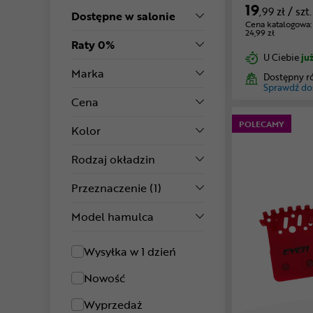
19
,99 zł
/ szt.
Dostępne w salonie
Cena katalogowa:
24,99 zł
Raty 0%
U Ciebie
już
Marka
Dostępny r
Sprawdź do
Cena
POLECAMY
Kolor
Rodzaj okładzin
Przeznaczenie
(1)
Model hamulca
Wysyłka w 1 dzień
Nowość
Wyprzedaż