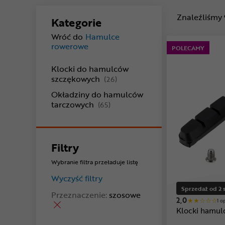
Znaleźliśmy
Kategorie
Wróć do
Hamulce
rowerowe
POLECAMY
Klocki do hamulców
produkty
szczękowych
(26)
Okładziny do hamulców
produkty
tarczowych
(65)
Filtry
Wybranie filtra przeładuje listę
Wyczyść filtry
Sprzedaż od 2 s
Przeznaczenie:
szosowe
2,0
1 o
Klocki hamu