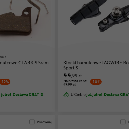
pinie
amulcowe CLARK'S Sram
Klocki hamulcowe JAGWIRE Ro
Sport S
44
,99 zł
Najniższa cena:
-12%
-10%
49,99 zł
 jutro!
Dostawa GRATIS
U Ciebie
już jutro!
Dostawa GRA
Porównaj