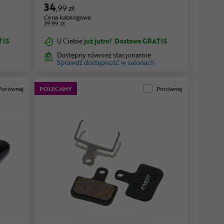
34
,99 zł
Cena katalogowa:
39,99 zł
TIS
U Ciebie
już jutro!
Dostawa GRATIS
Dostępny również stacjonarnie
Sprawdź dostępność w salonach
Porównaj
POLECAMY
Porównaj