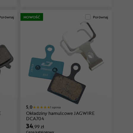
Porównaj
NOWOŚĆ
Porównaj
5,0
1 opinia
E
Okładziny hamulcowe JAGWIRE
DCA704
34
,99 zł
Cena katalogowa: