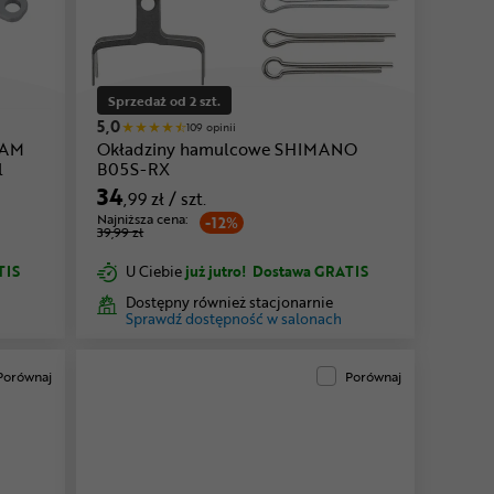
Sprzedaż od 2 szt.
5,0
109 opinii
RAM
Okładziny hamulcowe SHIMANO
l
B05S-RX
34
,99 zł
/ szt.
Najniższa cena:
-12%
39,99 zł
TIS
U Ciebie
już jutro!
Dostawa GRATIS
Dostępny również stacjonarnie
Sprawdź dostępność w salonach
Porównaj
Porównaj