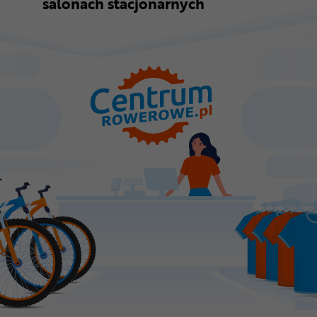
salonach stacjonarnych