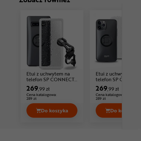
Etui z uchwytem na
Etui z uchwytem na
telefon SP CONNECT
telefon SP CONNEC
Bike Bundle II
Bike Bundle II Iphon
269
269
,99 zł
,99 zł
Cena: 269 ,99 zł
C
Samsung S10+
11 Pro / XS / X
Cena katalogowa:
Cena katalogowa:
289 zł
289 zł
Do koszyka
Do koszyka
Etui z uchwytem na telefon SP CONN
Etui z u