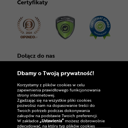
Certyfikaty
Dołącz do nas
Dbamy o Twoją prywatność!
Korzystamy z plików cookies w celu
zapewnienia prawidłowego funkcjonowania
strony internetowej.
Zgadzając się na wszystkie pliki cookies
Copyright © 2005 - 2026
pozwolisz nam na dopasowanie treści do
Twoich potrzeb podczas dokonywania
Polityka prywatności i zasady korzystania z
zakupów na podstawie Twoich preferencji.
serwisu
W zakładce
„Ustawienia”
możesz dobrowolnie
zdecydować, na który typ plików cookies