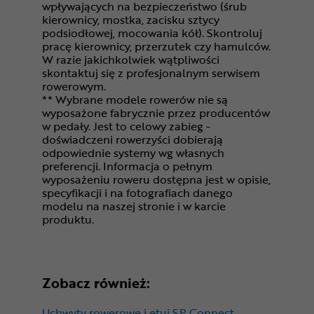
wpływających na bezpieczeństwo (śrub
kierownicy, mostka, zacisku sztycy
podsiodłowej, mocowania kół). Skontroluj
pracę kierownicy, przerzutek czy hamulców.
W razie jakichkolwiek wątpliwości
skontaktuj się z profesjonalnym serwisem
rowerowym.
** Wybrane modele rowerów nie są
wyposażone fabrycznie przez producentów
w pedały. Jest to celowy zabieg -
doświadczeni rowerzyści dobierają
odpowiednie systemy wg własnych
preferencji. Informacja o pełnym
wyposażeniu roweru dostępna jest w opisie,
specyfikacji i na fotografiach danego
modelu na naszej stronie i w karcie
produktu.
Zobacz również:
Uchwyty rowerowe i etui SP Connect