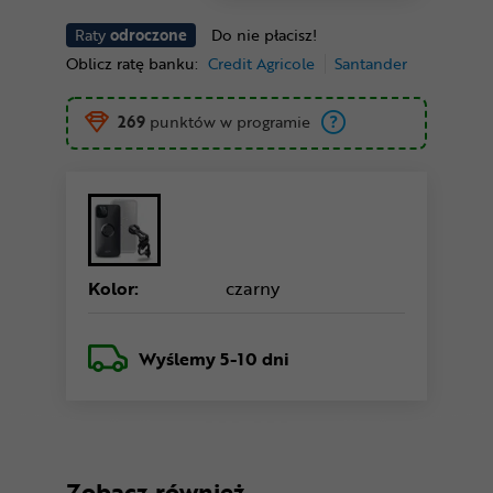
Raty
odroczone
Do nie płacisz!
Oblicz ratę banku:
Credit Agricole
Santander
269
punktów w programie
Kolor:
czarny
Wyślemy
5-10 dni
Zobacz również