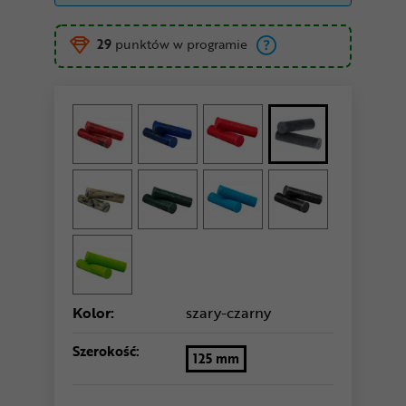
29
punktów w programie
Kolor:
szary-czarny
Szerokość:
125 mm