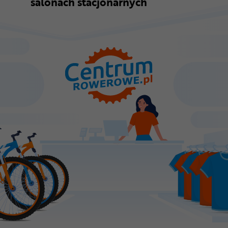
salonach stacjonarnych