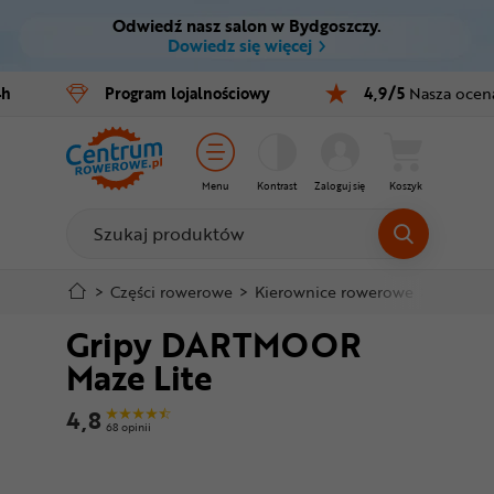
Odwiedź nasz salon w Bydgoszczy.
Ctrl
M
Dowiedz się więcej
Rowery
4h
Program
lojalnościowy
4,9/5
Nasza ocen
Menu główne
E-bike
Informacje o produkcie
Części
Menu
Kontrast
Zaloguj się
Koszyk
Do koszyka
Akcesoria
Odzież
Szczegółowe informacje
>
Części rowerowe
>
Kierownice rowerowe
>
Gripy r
Gripy DARTMOOR
Kaski
Stopka
Maze Lite
Buty
Mapa strony
4,8
68 opinii
Warsztat