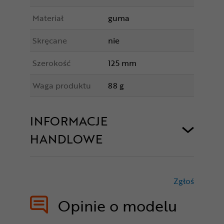
Materiał
guma
Skręcane
nie
Szerokość
125 mm
Waga produktu
88 g
INFORMACJE
HANDLOWE
Zgłoś
treści nie
Opinie o modelu