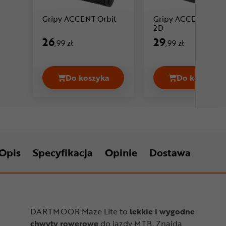
Cena: 26 ,99 zł
Gripy ACCENT Orbit
Gripy ACCENT Com
Cena: 29 ,99 zł
2D
26
29
,99 zł
,99 zł
Do koszyka
Do koszyka
Gripy ACCENT Orbit Cena 26,99 zł
Gripy A
Opis
Specyfikacja
Opinie
Dostawa
DARTMOOR Maze Lite to
lekkie i wygodne
chwyty rowerowe
do jazdy MTB. Znajdą