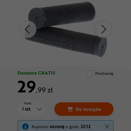
Odżywki
Nowości
Superoferta
Dostawa GRATIS
Porównaj
29
,99 zł
Ilość
Do koszyka
Gripy DARTMOOR Maze
Kupiono
wczoraj
o godz.
22:12