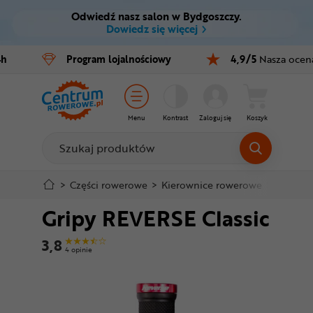
Odwiedź nasz salon w Bydgoszczy.
Ctrl
M
Dowiedz się więcej
Rowery
4h
Program
lojalnościowy
4,9/5
Nasza ocen
Menu główne
E-bike
Informacje o produkcie
Części
Menu
Kontrast
Zaloguj się
Koszyk
Do koszyka
Akcesoria
Odzież
Szczegółowe informacje
>
Części rowerowe
>
Kierownice rowerowe
>
Gripy r
Gripy REVERSE Classic
Kaski
Stopka
3,8
Buty
4 opinie
Mapa strony
Warsztat