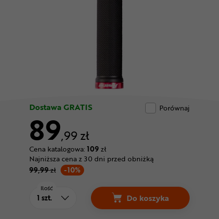
Odżywki
Nowości
Superoferta
Dostawa GRATIS
Porównaj
89
,99 zł
Cena katalogowa:
109
zł
Najniższa cena z 30 dni przed obniżką
99,99
zł
-10%
Ilość
Do koszyka
Gripy REVERSE Classi