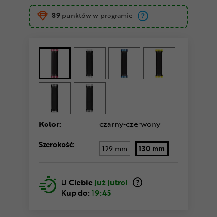
89
punktów w programie
Kolor:
czarny-czerwony
Szerokość:
129 mm
130 mm
U Ciebie
już jutro!
Kup do:
19:45