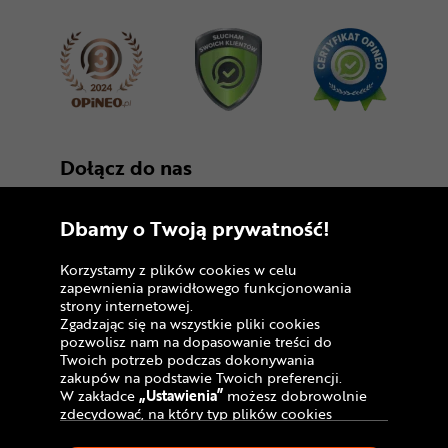
Dołącz do nas
Dbamy o Twoją prywatność!
Korzystamy z plików cookies w celu
zapewnienia prawidłowego funkcjonowania
strony internetowej.
Zgadzając się na wszystkie pliki cookies
Copyright © 2005 - 2026
pozwolisz nam na dopasowanie treści do
Twoich potrzeb podczas dokonywania
Polityka prywatności i zasady korzystania z
zakupów na podstawie Twoich preferencji.
serwisu
W zakładce
„Ustawienia”
możesz dobrowolnie
zdecydować, na który typ plików cookies
Informacja o plikach cookies
chciałbyś zezwolić.