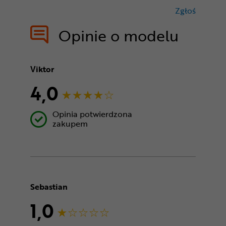
Zgłoś
treści nie
Opinie o modelu
Viktor
4,0
Opinia potwierdzona
zakupem
Sebastian
1,0