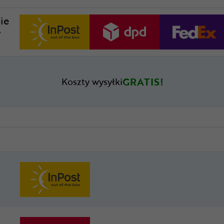
ie
w
GRATIS!
Koszty wysyłki