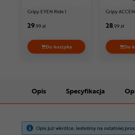
Cena: 29 ,99 zł
Gripy EYEN Ride 1
Gripy ACCEN
29
28
,99 zł
,99 zł
Do koszyka
Do k
Gripy EYEN Ride 1 Cena 29,99 zł
Opis
Specyfikacja
Op
Opis już wkrótce. Jesteśmy na ostatniej prost