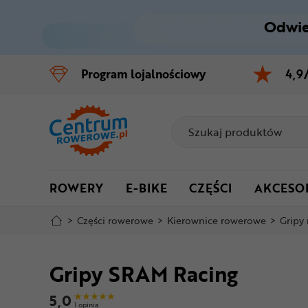
Odwie
Control
M
Program
lojalnościowy
4,9
Menu główne
Informacje o produkcie
Do koszyka
ROWERY
E-BIKE
CZĘŚCI
AKCESO
Szczegółowe informacje
>
Części rowerowe
>
Kierownice rowerowe
>
Gripy
Stopka
Gripy SRAM Racing
Mapa strony
5,0
1 opinia