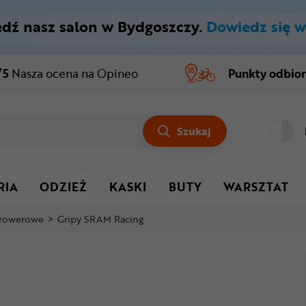
dź nasz salon w Bydgoszczy.
Dowiedz się w
/5
Nasza ocena
na Opineo
Punkty odbio
Szukaj
RIA
ODZIEŻ
KASKI
BUTY
WARSZTAT
 rowerowe
>
Gripy SRAM Racing