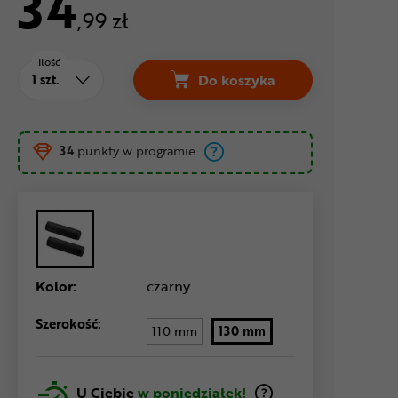
34
,99 zł
Ilość
Do koszyka
Gripy SRAM Racing Cena 3
34
punkty w programie
Kolor:
czarny
Szerokość:
110 mm
130 mm
U Ciebie
w poniedziałek!