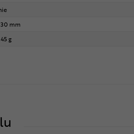
nie
130 mm
145 g
lu