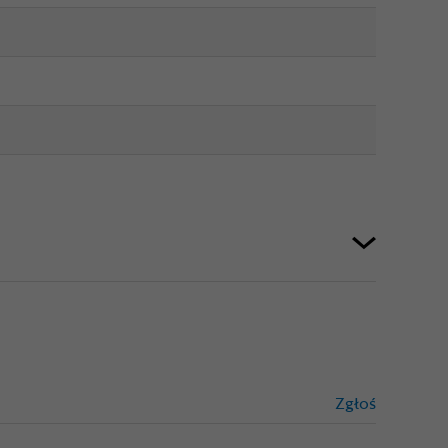
Zgłoś
treści niez