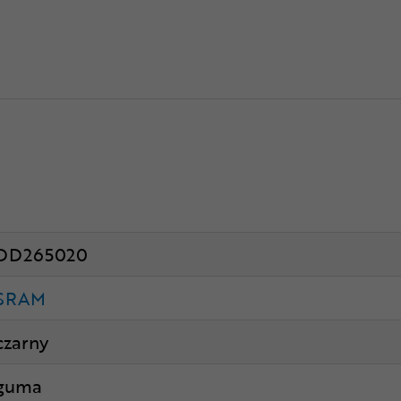
DD265020
SRAM
czarny
guma