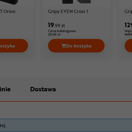
Cena: 28 ,99 zł
Cena: 19 ,99 zł
T Orion
Gripy EYEN Cross 1
Gr
19
12
,99 zł
Cena katalogowa:
Najn
29,99 zł
149,
oszyka
Do koszyka
Gripy ACCENT Orion Cena 28,99 zł
Gripy EYEN Cr
inie
Dostawa
ej.