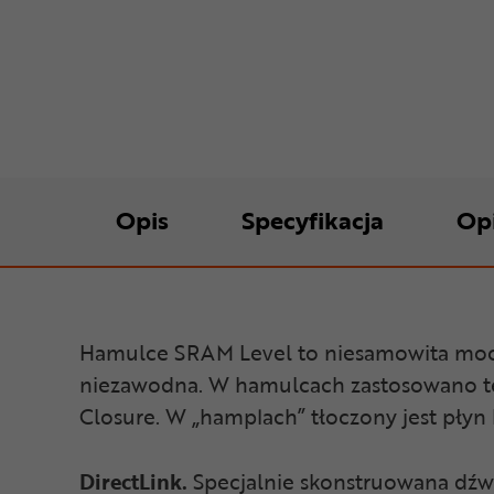
Opis
Specyfikacja
Op
Hamulce SRAM Level to niesamowita moc i 
niezawodna. W hamulcach zastosowano tech
Closure. W „hamplach” tłoczony jest płyn
DirectLink.
Specjalnie skonstruowana dźwig