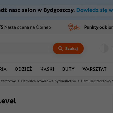
dź nasz salon w Bydgoszczy.
Dowiedz się w
/5
Nasza ocena
na Opineo
Punkty odbio
Szukaj
RIA
ODZIEŻ
KASKI
BUTY
WARSZTAT
 tarczowe
>
Hamulce rowerowe hydrauliczne
>
Hamulec tarczowy
evel