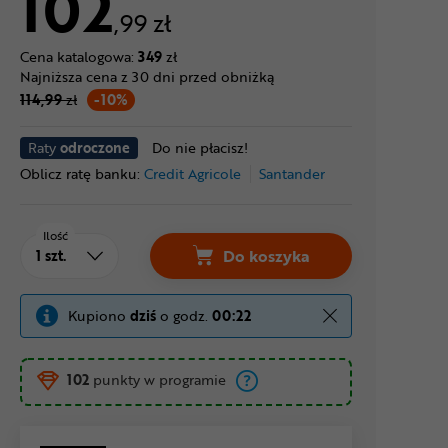
102
,99 zł
Cena katalogowa:
349
zł
Najniższa cena z 30 dni przed obniżką
114,99
zł
-10%
Raty
odroczone
Do nie płacisz!
Oblicz ratę banku:
Credit Agricole
Santander
Ilość
Do koszyka
Kupiono
dziś
o godz.
00:22
102
punkty w programie