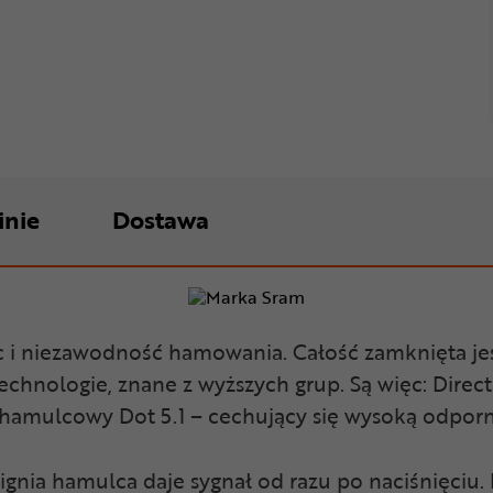
inie
Dostawa
niezawodność hamowania. Całość zamknięta jest w l
nologie, znane z wyższych grup. Są więc: DirectL
 hamulcowy Dot 5.1 – cechujący się wysoką odporn
nia hamulca daje sygnał od razu po naciśnięciu. D