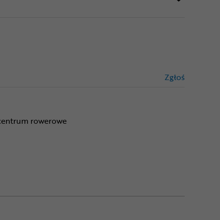
Zgłoś
treści niez
 centrum rowerowe