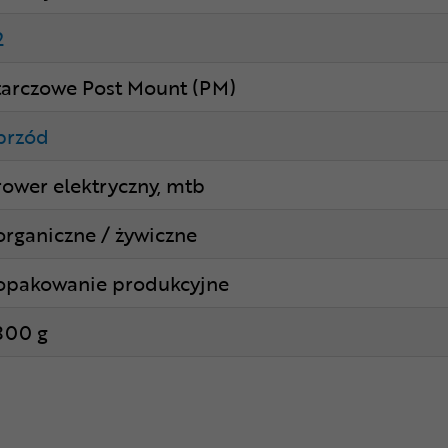
2
tarczowe Post Mount (PM)
przód
rower elektryczny, mtb
organiczne / żywiczne
opakowanie produkcyjne
300 g