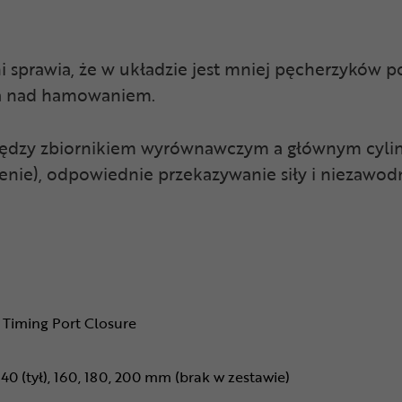
 sprawia, że w układzie jest mniej pęcherzyków p
la nad hamowaniem.
dzy zbiornikiem wyrównawczym a głównym cylind
enie), odpowiednie przekazywanie siły i niezawod
 Timing Port Closure
40 (tył), 160, 180, 200 mm (brak w zestawie)