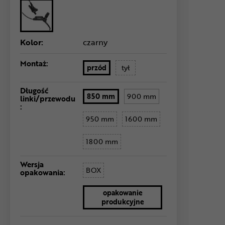
Kolor:
czarny
Montaż:
przód
tył
Długość
850 mm
900 mm
linki/przewodu
:
950 mm
1600 mm
1800 mm
Wersja
BOX
opakowania:
opakowanie
produkcyjne