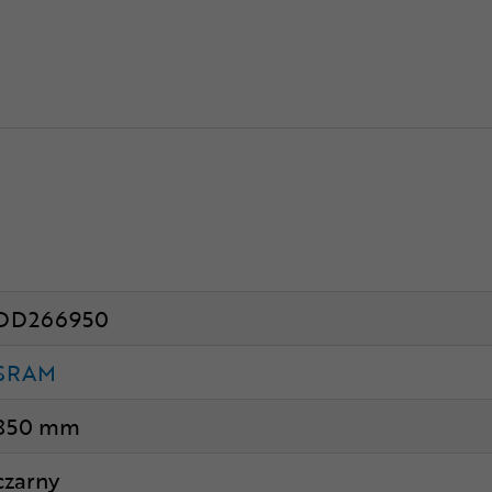
DD266950
SRAM
850 mm
czarny