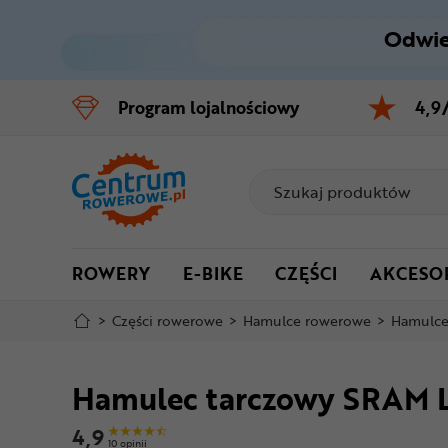
Odwie
Control
M
Program
lojalnościowy
4,9
Menu główne
Informacje o produkcie
Do koszyka
ROWERY
E-BIKE
CZĘŚCI
AKCESO
Szczegółowe informacje
>
Części rowerowe
>
Hamulce rowerowe
>
Hamulce
Stopka
Hamulec tarczowy SRAM L
Mapa strony
4,9
10 opinii