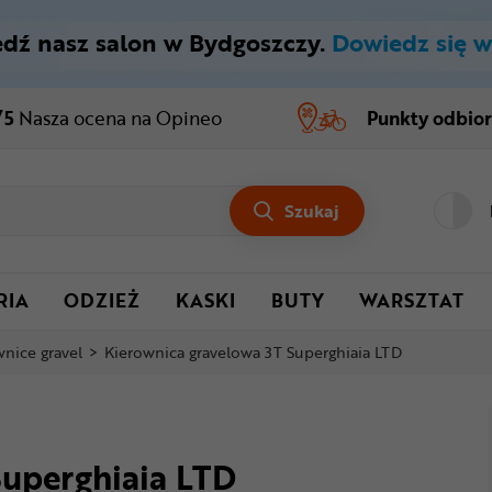
dź nasz salon w Bydgoszczy.
Dowiedz się w
/5
Nasza ocena
na Opineo
Punkty odbio
Szukaj
RIA
ODZIEŻ
KASKI
BUTY
WARSZTAT
nice gravel
>
Kierownica gravelowa 3T Superghiaia LTD
Superghiaia LTD