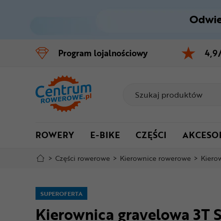
Odwie
Control
M
Program
lojalnościowy
4,9
Menu główne
Informacje o produkcie
Do koszyka
ROWERY
E-BIKE
CZĘŚCI
AKCESO
Szczegółowe informacje
>
Części rowerowe
>
Kierownice rowerowe
>
Kierow
Stopka
Mapa strony
SUPEROFERTA
Kierownica gravelowa 3T 