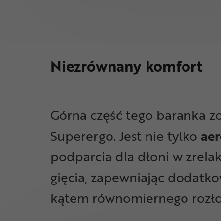
Niezrównany komfort
Górna część tego baranka zo
Superergo. Jest nie tylko
ae
podparcia dla dłoni w zrel
gięcia, zapewniając dodatk
kątem równomiernego rozłoże