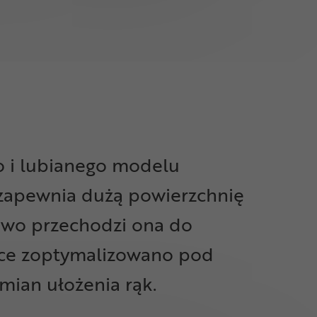
o i lubianego modelu
 zapewnia dużą powierzchnię
owo przechodzi ona do
sce zoptymalizowano pod
mian ułożenia rąk.