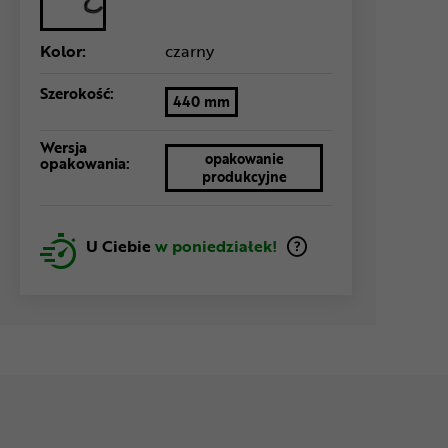
Kolor:
czarny
Szerokość:
440 mm
Wersja
opakowanie
opakowania:
produkcyjne
U Ciebie
w poniedziałek!