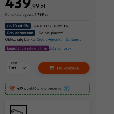
439
,99 zł
Cena katalogowa:
1 799
zł
Do
10 rat 0%
44.00 zł x 10 rat 0%
Raty
odroczone
Do nie płacisz!
Oblicz ratę banku:
Credit Agricole
Santander
Leasing
lub raty dla firm
Złóż wniosek
Ilość
Do koszyka
439
punktów w programie