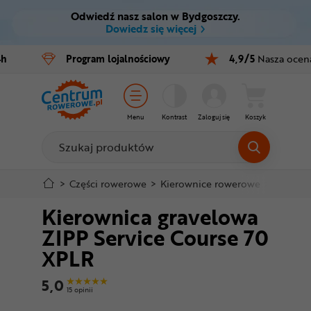
Odwiedź nasz salon w Bydgoszczy.
Ctrl
M
Dowiedz się więcej
Rowery
4h
Program
lojalnościowy
4,9/5
Nasza ocen
Menu główne
E-bike
Informacje o produkcie
Części
Menu
Kontrast
Zaloguj się
Koszyk
Do koszyka
Akcesoria
Odzież
Szczegółowe informacje
>
Części rowerowe
>
Kierownice rowerowe
>
Kierown
Kierownica gravelowa
Kaski
Stopka
ZIPP Service Course 70
Buty
XPLR
Mapa strony
Warsztat
5,0
15 opinii