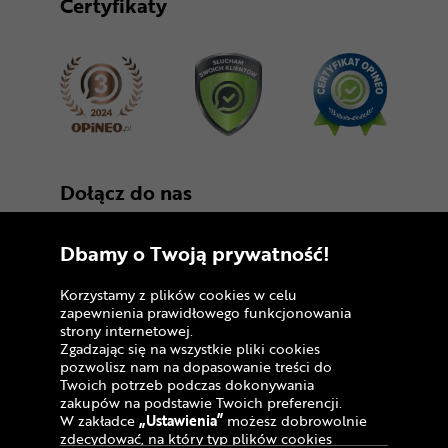
Certyfikaty
Dołącz do nas
Dbamy o Twoją prywatność!
Korzystamy z plików cookies w celu
zapewnienia prawidłowego funkcjonowania
strony internetowej.
Zgadzając się na wszystkie pliki cookies
Copyright © 2005 - 2026
pozwolisz nam na dopasowanie treści do
Twoich potrzeb podczas dokonywania
Polityka prywatności i zasady korzystania z
zakupów na podstawie Twoich preferencji.
serwisu
W zakładce
„Ustawienia”
możesz dobrowolnie
zdecydować, na który typ plików cookies
Informacja o plikach cookies