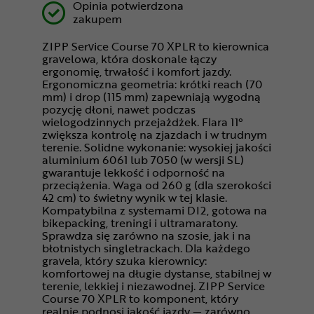
Opinia potwierdzona
zakupem
ZIPP Service Course 70 XPLR to kierownica
gravelowa, która doskonale łączy
ergonomię, trwałość i komfort jazdy.
Ergonomiczna geometria: krótki reach (70
mm) i drop (115 mm) zapewniają wygodną
pozycję dłoni, nawet podczas
wielogodzinnych przejażdżek. Flara 11°
zwiększa kontrolę na zjazdach i w trudnym
terenie. Solidne wykonanie: wysokiej jakości
aluminium 6061 lub 7050 (w wersji SL)
gwarantuje lekkość i odporność na
przeciążenia. Waga od 260 g (dla szerokości
42 cm) to świetny wynik w tej klasie.
Kompatybilna z systemami DI2, gotowa na
bikepacking, treningi i ultramaratony.
Sprawdza się zarówno na szosie, jak i na
błotnistych singletrackach. Dla każdego
gravela, który szuka kierownicy:
komfortowej na długie dystanse, stabilnej w
terenie, lekkiej i niezawodnej. ZIPP Service
Course 70 XPLR to komponent, który
realnie podnosi jakość jazdy — zarówno