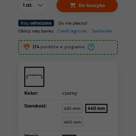
Do koszyka
Raty
odroczone
Do nie płacisz!
Oblicz ratę banku:
Credit Agricole
Santander
214
punktów w programie
Kolor:
czarny
Szerokość:
420 mm
440 mm
460 mm
Wersja