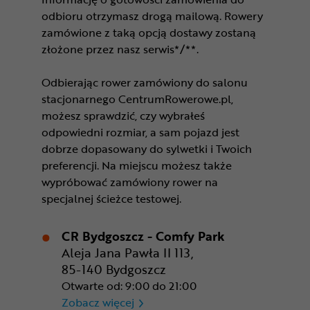
odbioru otrzymasz drogą mailową. Rowery
zamówione z taką opcją dostawy zostaną
złożone przez nasz serwis*/**.
Odbierając rower zamówiony do salonu
stacjonarnego CentrumRowerowe.pl,
możesz sprawdzić, czy wybrałeś
odpowiedni rozmiar, a sam pojazd jest
dobrze dopasowany do sylwetki i Twoich
preferencji. Na miejscu możesz także
wypróbować zamówiony rower na
specjalnej ścieżce testowej.
CR Bydgoszcz - Comfy Park
Aleja Jana Pawła II 113,
85-140 Bydgoszcz
Otwarte od: 9:00 do 21:00
CR Bydgoszcz - Comfy Park
Zobacz więcej