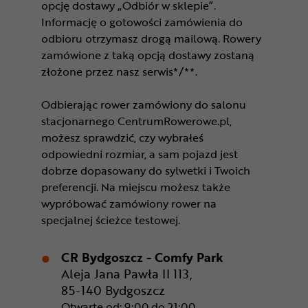
opcję dostawy „Odbiór w sklepie”.
Informację o gotowości zamówienia do
odbioru otrzymasz drogą mailową. Rowery
zamówione z taką opcją dostawy zostaną
złożone przez nasz serwis*/**.
Odbierając rower zamówiony do salonu
stacjonarnego CentrumRowerowe.pl,
możesz sprawdzić, czy wybrałeś
odpowiedni rozmiar, a sam pojazd jest
dobrze dopasowany do sylwetki i Twoich
preferencji. Na miejscu możesz także
wypróbować zamówiony rower na
specjalnej ścieżce testowej.
CR Bydgoszcz - Comfy Park
Aleja Jana Pawła II 113,
85-140 Bydgoszcz
Otwarte od: 9:00 do 21:00