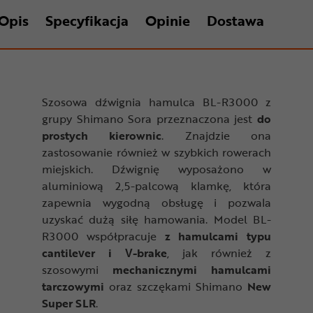
Opis
Specyfikacja
Opinie
Dostawa
Szosowa dźwignia hamulca BL-R3000 z
grupy Shimano Sora przeznaczona jest
do
prostych kierownic
. Znajdzie ona
zastosowanie również w szybkich rowerach
miejskich. Dźwignię wyposażono w
aluminiową 2,5-palcową klamkę, która
zapewnia wygodną obsługę i pozwala
uzyskać dużą siłę hamowania. Model BL-
R3000 współpracuje
z hamulcami typu
cantilever i V-brake
, jak również z
szosowymi
mechanicznymi hamulcami
tarczowymi
oraz szczękami Shimano
New
Super SLR
.