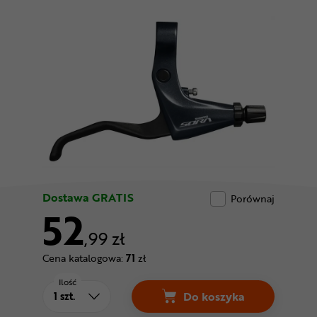
Odżywki
Nowości
Superoferta
Dostawa GRATIS
Porównaj
52
,99 zł
Cena katalogowa:
71
zł
Ilość
Do koszyka
Klamka hamulca SHI