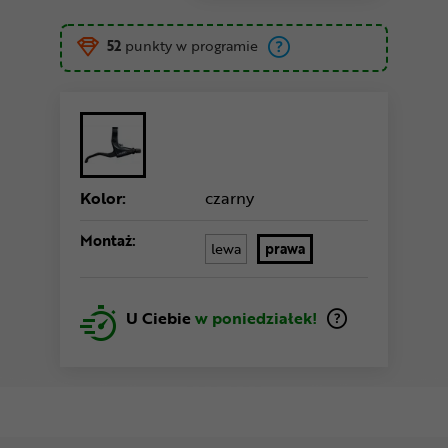
52
punkty w programie
Kolor:
czarny
Montaż:
lewa
prawa
U Ciebie
w poniedziałek!