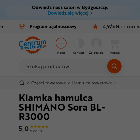
Odwiedź nasz salon w Bydgoszczy.
Ctrl
M
Dowiedz się więcej
Rowery
4h
Program
lojalnościowy
4,9/5
Nasza ocen
Menu główne
E-bike
Informacje o produkcie
Części
Menu
Kontrast
Zaloguj się
Koszyk
Do koszyka
Akcesoria
Odzież
Szczegółowe informacje
>
Części rowerowe
>
Hamulce rowerowe
>
Klamki h
Klamka hamulca
Kaski
Stopka
SHIMANO Sora BL-
Buty
R3000
Mapa strony
Warsztat
5,0
4 opinie