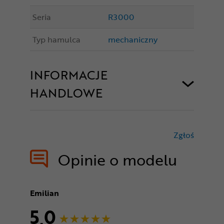
Seria
R3000
Typ hamulca
mechaniczny
INFORMACJE
HANDLOWE
Zgłoś
treści nie
Opinie o modelu
Emilian
5,0