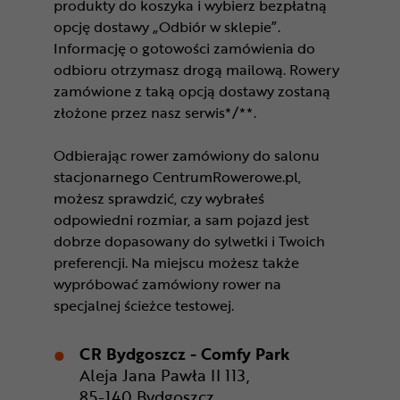
produkty do koszyka i wybierz bezpłatną
opcję dostawy „Odbiór w sklepie”.
Informację o gotowości zamówienia do
odbioru otrzymasz drogą mailową. Rowery
zamówione z taką opcją dostawy zostaną
złożone przez nasz serwis*/**.
Odbierając rower zamówiony do salonu
stacjonarnego CentrumRowerowe.pl,
możesz sprawdzić, czy wybrałeś
odpowiedni rozmiar, a sam pojazd jest
dobrze dopasowany do sylwetki i Twoich
preferencji. Na miejscu możesz także
wypróbować zamówiony rower na
specjalnej ścieżce testowej.
CR Bydgoszcz - Comfy Park
Aleja Jana Pawła II 113,
85-140 Bydgoszcz