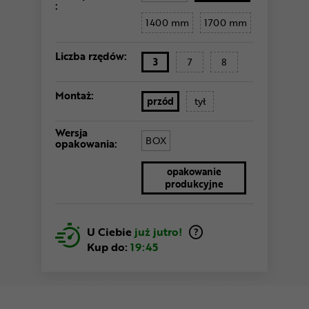
:
1400 mm
1700 mm
Liczba rzędów:
3
7
8
Montaż:
przód
tył
Wersja
BOX
opakowania:
opakowanie
produkcyjne
U Ciebie
już jutro!
Kup do:
19:45