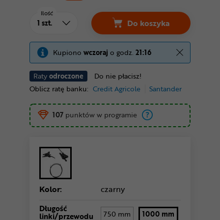
Ilość
Do koszyka
Kupiono
wczoraj
o godz.
21:16
Raty
odroczone
Do nie płacisz!
Oblicz ratę banku:
Credit Agricole
Santander
107
punktów w programie
Kolor:
czarny
Długość
750 mm
1000 mm
linki/przewodu