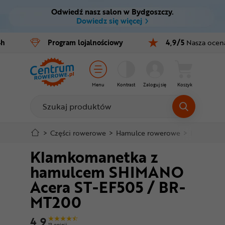
Odwiedź nasz salon w Bydgoszczy.
Ctrl
M
Dowiedz się więcej
Rowery
4h
Program
lojalnościowy
4,9/5
Nasza ocen
Menu główne
E-bike
Informacje o produkcie
Części
Menu
Kontrast
Zaloguj się
Koszyk
Do koszyka
Akcesoria
Odzież
Szczegółowe informacje
>
Części rowerowe
>
Hamulce rowerowe
>
Hamulce t
Klamkomanetka z
Kaski
Stopka
hamulcem SHIMANO
Buty
Acera ST-EF505 / BR-
Mapa strony
MT200
Warsztat
4,9
13 opinii