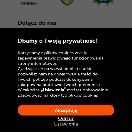
Dołącz do nas
Dbamy o Twoją prywatność!
Korzystamy z plików cookies w celu
zapewnienia prawidłowego funkcjonowania
strony internetowej.
Zgadzając się na wszystkie pliki cookies
Copyright © 2005 - 2026
pozwolisz nam na dopasowanie treści do
Twoich potrzeb podczas dokonywania
Polityka prywatności i zasady korzystania z
zakupów na podstawie Twoich preferencji.
serwisu
W zakładce
„Ustawienia”
możesz dobrowolnie
zdecydować, na który typ plików cookies
Informacja o plikach cookies
chciałbyś zezwolić.
Klikając
„Akceptuję”
, wyrażasz zgodę na
Mapa witryny
Akceptuję
stosowanie ciasteczek zgodnie z ustawieniami
Twojej przeglądarki.
Odrzuć
W dowolnym momencie, możesz dokonać
Ustawienia
zmiany swojego wyboru klikając opcję