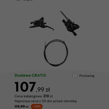
Odżywki
Nowości
Superoferta
Dostawa GRATIS
Porównaj
107
,99 zł
Cena katalogowa:
210
zł
Najniższa cena z 30 dni przed obniżką
119,99
zł
-10%