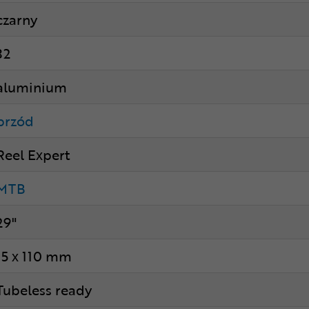
czarny
32
aluminium
przód
Reel Expert
MTB
29"
15 x 110 mm
Tubeless ready