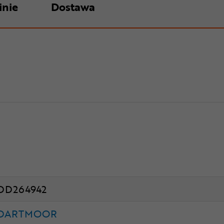
inie
Dostawa
DD264942
DARTMOOR