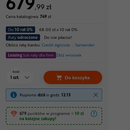
679
,99 zł
Cena katalogowa:
749
zł
Do
10 rat 0%
68.00 zł x 10 rat 0%
Raty
odroczone
Do nie płacisz!
Oblicz ratę banku:
Credit Agricole
Santander
Leasing
lub raty dla firm
Złóż wniosek
Ilość
Do koszyka
Kupiono
dziś
o godz.
12:13
679
punktów w programie
=
10 zł
na kolejne zakupy!