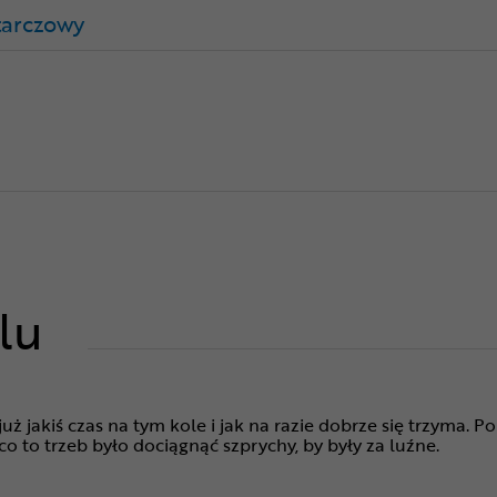
tarczowy
lu
już jakiś czas na tym kole i jak na razie dobrze się trzyma.
co to trzeb było dociągnąć szprychy, by były za luźne.