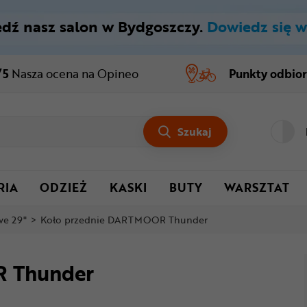
dź nasz salon w Bydgoszczy.
Dowiedz się w
/5
Nasza ocena
na Opineo
Punkty odbio
Szukaj
RIA
ODZIEŻ
KASKI
BUTY
WARSZTAT
we 29"
>
Koło przednie DARTMOOR Thunder
R Thunder