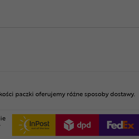
lkości paczki oferujemy różne sposoby dostawy.
ie
w