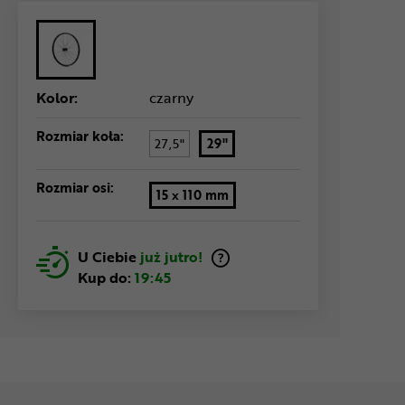
Kolor:
czarny
Rozmiar koła:
27,5"
29"
Rozmiar osi:
15 x 110 mm
U Ciebie
już jutro!
Kup do:
19:45