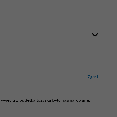
Zgłoś
treści niez
 Po wyjęciu z pudełka łożyska były nasmarowane,