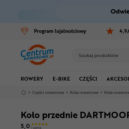
Odwie
Control
M
Program
lojalnościowy
4,9
Menu główne
Informacje o produkcie
Do koszyka
ROWERY
E-BIKE
CZĘŚCI
AKCESO
Szczegółowe informacje
>
Części rowerowe
>
Koła rowerowe
>
Koła rowero
Stopka
Koło przednie DARTMOO
Mapa strony
5,0
1 opinia