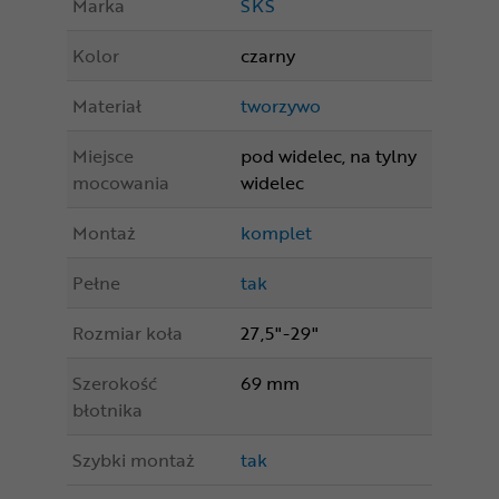
Marka
SKS
Kolor
czarny
Materiał
tworzywo
Miejsce
pod widelec, na tylny
mocowania
widelec
Montaż
komplet
Pełne
tak
Rozmiar koła
27,5"-29"
Szerokość
69 mm
błotnika
Szybki montaż
tak