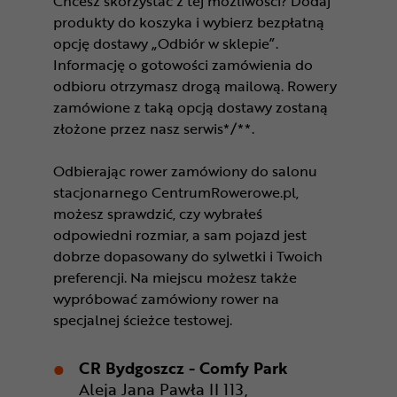
Chcesz skorzystać z tej możliwości? Dodaj
produkty do koszyka i wybierz bezpłatną
opcję dostawy „Odbiór w sklepie”.
Informację o gotowości zamówienia do
odbioru otrzymasz drogą mailową. Rowery
zamówione z taką opcją dostawy zostaną
złożone przez nasz serwis*/**.
Odbierając rower zamówiony do salonu
stacjonarnego CentrumRowerowe.pl,
możesz sprawdzić, czy wybrałeś
odpowiedni rozmiar, a sam pojazd jest
dobrze dopasowany do sylwetki i Twoich
preferencji. Na miejscu możesz także
wypróbować zamówiony rower na
specjalnej ścieżce testowej.
CR Bydgoszcz - Comfy Park
Aleja Jana Pawła II 113,