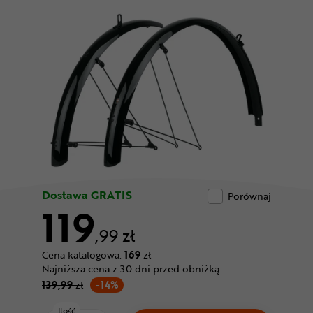
Odżywki
Nowości
Superoferta
Dostawa GRATIS
Porównaj
119
,99 zł
Cena katalogowa:
169
zł
Najniższa cena z 30 dni przed obniżką
139,99
zł
-14%
Ilość