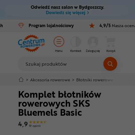
Odwiedź nasz salon w Bydgoszczy.
Ctrl
M
Dowiedz się więcej
Rowery
4h
Program
lojalnościowy
4,9/5
Nasza ocen
Menu główne
E-bike
Informacje o produkcie
Części
Menu
Kontrast
Zaloguj się
Koszyk
Do koszyka
Akcesoria
Odzież
Szczegółowe informacje
>
Akcesoria rowerowe
>
Błotniki rowerowe
>
Błotnik
Komplet błotników
Kaski
Stopka
rowerowych SKS
Buty
Bluemels Basic
Mapa strony
Warsztat
4,9
19 opinii