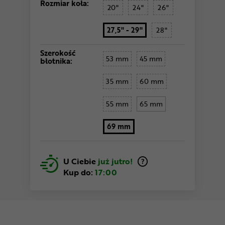
Rozmiar koła:
20"
24"
26"
27,5" - 29"
28"
Szerokość
53 mm
45 mm
błotnika:
35 mm
60 mm
55 mm
65 mm
69 mm
U Ciebie
już jutro!
Kup do:
17:00