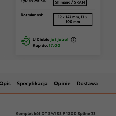
Shimano / SRAM
Rozmiar osi:
12 x 142 mm, 12 x
100 mm
U Ciebie
już jutro!
Kup do:
17:00
Opis
Specyfikacja
Opinie
Dostawa
Komplet kół DT SWISS P 1800 Spline 23