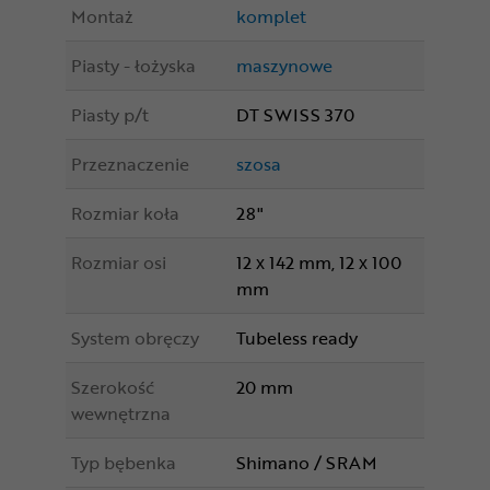
Montaż
komplet
Piasty - łożyska
maszynowe
Piasty p/t
DT SWISS 370
Przeznaczenie
szosa
Rozmiar koła
28"
Rozmiar osi
12 x 142 mm, 12 x 100
mm
System obręczy
Tubeless ready
Szerokość
20 mm
wewnętrzna
Typ bębenka
Shimano / SRAM