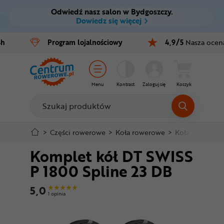
Odwiedź nasz salon w Bydgoszczy.
Ctrl
M
Dowiedz się więcej
Rowery
4h
Program
lojalnościowy
4,9/5
Nasza ocen
Menu główne
E-bike
Informacje o produkcie
Części
Menu
Kontrast
Zaloguj się
Koszyk
Do koszyka
Akcesoria
Odzież
Szczegółowe informacje
>
Części rowerowe
>
Koła rowerowe
>
Koła rowerowe
Komplet kół DT SWISS
Kaski
Stopka
P 1800 Spline 23 DB
Buty
Mapa strony
5,0
1 opinia
Warsztat