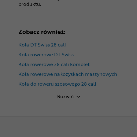
produktu.
Zobacz również:
Koła DT Swiss 28 cali
Koła rowerowe DT Swiss
Koła rowerowe 28 cali komplet
Koła rowerowe na łożyskach maszynowych
Koła do roweru szosowego 28 cali
Koła rowerowe 28 cali pod hamulce
Rozwiń
tarczowe