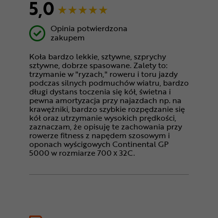
5,0
Opinia potwierdzona
zakupem
Koła bardzo lekkie, sztywne, szprychy
sztywne, dobrze spasowane. Zalety to:
trzymanie w "ryzach," roweru i toru jazdy
podczas silnych podmuchów wiatru, bardzo
długi dystans toczenia się kół, świetna i
pewna amortyzacja przy najazdach np. na
krawężniki, bardzo szybkie rozpędzanie się
kół oraz utrzymanie wysokich prędkości,
zaznaczam, że opisuję te zachowania przy
rowerze fitness z napędem szosowym i
oponach wyścigowych Continental GP
5000 w rozmiarze 700 x 32C.