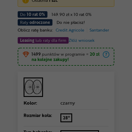
Ostatnia
1 szt.
Do
10 rat 0%
149.90 zł x 10 rat 0%
Raty
odroczone
Do nie płacisz!
Oblicz ratę banku:
Credit Agricole
Santander
Leasing
lub raty dla firm
Złóż wniosek
1499
punktów w programie
=
20 zł
na kolejne zakupy!
Kolor:
czarny
Rozmiar koła:
28"
Typ bębenka: