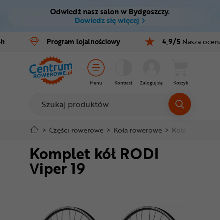
Odwiedź nasz salon w Bydgoszczy.
Ctrl
M
Dowiedz się więcej
Rowery
4h
Program
lojalnościowy
4,9/5
Nasza ocen
Menu główne
E-bike
Informacje o produkcie
Części
Menu
Kontrast
Zaloguj się
Koszyk
Szczegółowe informacje
Akcesoria
Odzież
Stopka
>
Części rowerowe
>
Koła rowerowe
>
Koła rowerowe
Komplet kół RODI
Kaski
Mapa strony
Viper 19
Buty
Warsztat