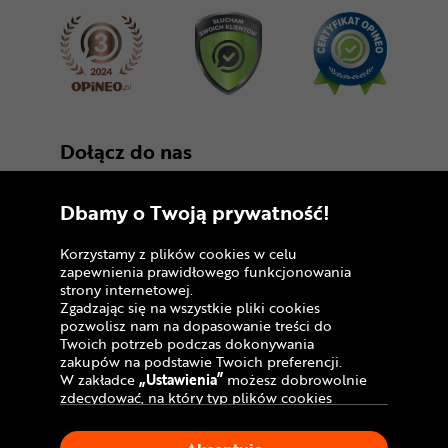
Dołącz do nas
Dbamy o Twoją prywatność!
Korzystamy z plików cookies w celu
zapewnienia prawidłowego funkcjonowania
strony internetowej.
Zgadzając się na wszystkie pliki cookies
Copyright © 2005 - 2026
pozwolisz nam na dopasowanie treści do
Twoich potrzeb podczas dokonywania
Polityka prywatności i zasady korzystania z
zakupów na podstawie Twoich preferencji.
serwisu
W zakładce
„Ustawienia”
możesz dobrowolnie
zdecydować, na który typ plików cookies
Informacja o plikach cookies
chciałbyś zezwolić.
Klikając
„Akceptuję”
, wyrażasz zgodę na
Mapa witryny