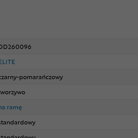
DD260096
ELITE
czarny-pomarańczowy
tworzywo
na ramę
standardowy
standardowy