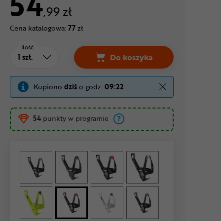
54
,99 zł
Cena katalogowa:
77
zł
Ilość
Do koszyka
Koszyk na bidon ELITE Ca
Kupiono
dziś
o godz.
09:22
54
punkty w programie