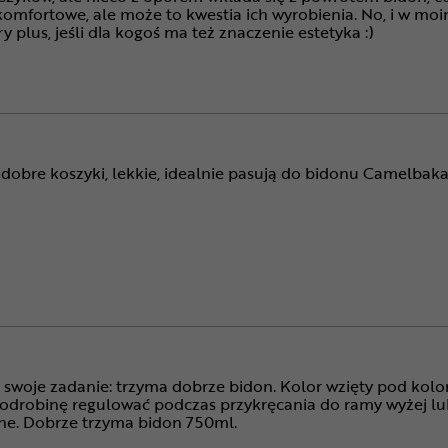
omfortowe, ale może to kwestia ich wyrobienia. No, i w moim
ry plus, jeśli dla kogoś ma też znaczenie estetyka :)
dobre koszyki, lekkie, idealnie pasują do bidonu Camelbaka
 swoje zadanie: trzyma dobrze bidon. Kolor wzięty pod kolor
drobinę regulować podczas przykręcania do ramy wyżej lub
e. Dobrze trzyma bidon 750ml.