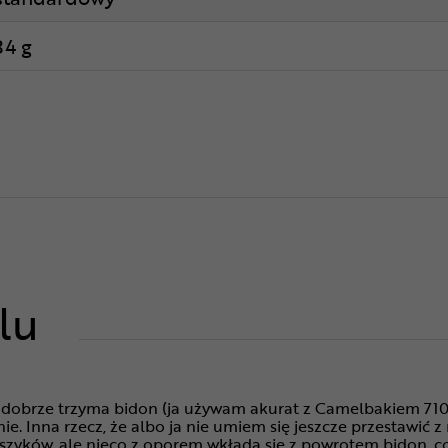
34 g
lu
dobrze trzyma bidon (ja używam akurat z Camelbakiem 710 
nie. Inna rzecz, że albo ja nie umiem się jeszcze przestawić
szyków, ale nieco z oporem wkłada się z powrotem bidon, co