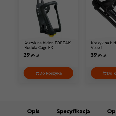
Koszyk na bidon TOPEAK
Koszyk na bi
Cena: 29 ,99 zł
Cena: 39
Modula Cage EX
Vessel
29
39
,99 zł
,99 zł
Do koszyka
Do k
Koszyk na bidon TOPEAK Modula 
Opis
Specyfikacja
Op