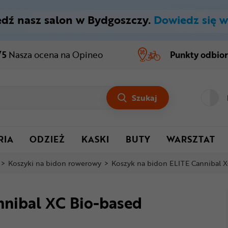
dź nasz salon w Bydgoszczy.
Dowiedz się w
/5
Nasza ocena
na Opineo
Punkty odbio
Szukaj
RIA
ODZIEŻ
KASKI
BUTY
WARSZTAT
>
Koszyki na bidon rowerowy
>
Koszyk na bidon ELITE Cannibal X
nnibal XC Bio-based