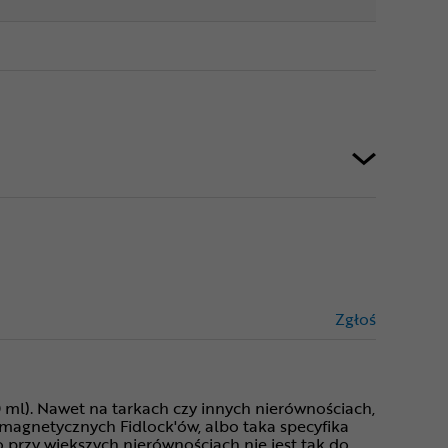
Zgłoś
treści niez
ml). Nawet na tarkach czy innych nierównościach,
 z magnetycznych Fidlock'ów, albo taka specyfika
 przy większych nierównościach nie jest tak do