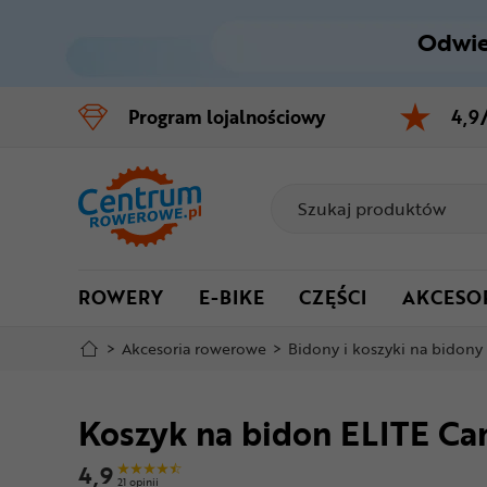
Odwie
Control
M
Program
lojalnościowy
4,9
Menu główne
Informacje o produkcie
Do koszyka
ROWERY
E-BIKE
CZĘŚCI
AKCESO
Szczegółowe informacje
>
Akcesoria rowerowe
>
Bidony i koszyki na bidony
Stopka
Koszyk na bidon ELITE Ca
Mapa strony
4,9
21 opinii