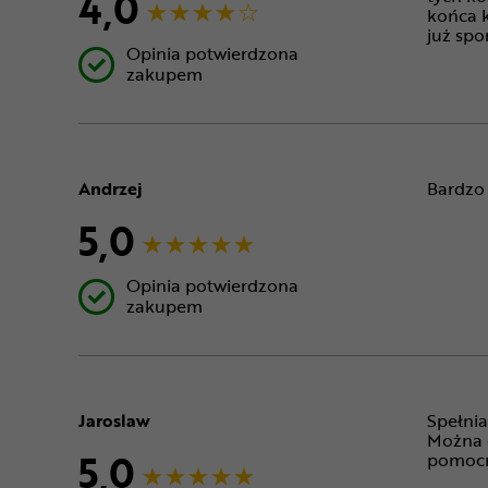
4,0
końca k
już spo
Opinia potwierdzona
zakupem
Andrzej
Bardzo 
5,0
Opinia potwierdzona
zakupem
Jaroslaw
Spełnia
Można o
5,0
pomocn