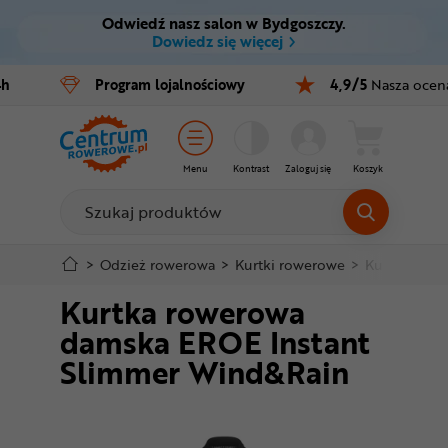
Odwiedź nasz salon w Bydgoszczy.
Ctrl
M
Dowiedz się więcej
Rowery
4h
Program
lojalnościowy
4,9/5
Nasza ocen
Menu główne
E-bike
Informacje o produkcie
Części
Menu
Kontrast
Zaloguj się
Koszyk
Do koszyka
Akcesoria
Odzież
Szczegółowe informacje
>
Odzież rowerowa
>
Kurtki rowerowe
>
Kurtki wiatr
Kurtka rowerowa
Kaski
Stopka
damska EROE Instant
Buty
Slimmer Wind&Rain
Mapa strony
Warsztat