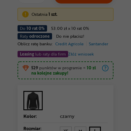
Ostatnia
1 szt.
Do
10 rat 0%
53.00 zł x 10 rat 0%
Raty
odroczone
Do nie płacisz!
Oblicz ratę banku:
Credit Agricole
Santander
Leasing
lub raty dla firm
Złóż wniosek
529
punktów w programie
=
10 zł
na kolejne zakupy!
Kolor:
czarny
Rozmiar:
XS
M
L