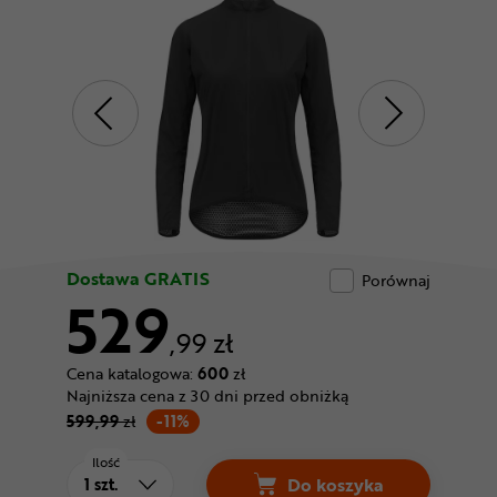
Odżywki
Nowości
Superoferta
Dostawa GRATIS
Porównaj
529
,99 zł
Cena katalogowa:
600
zł
Najniższa cena z 30 dni przed obniżką
599,99
zł
-11%
Ilość
Do koszyka