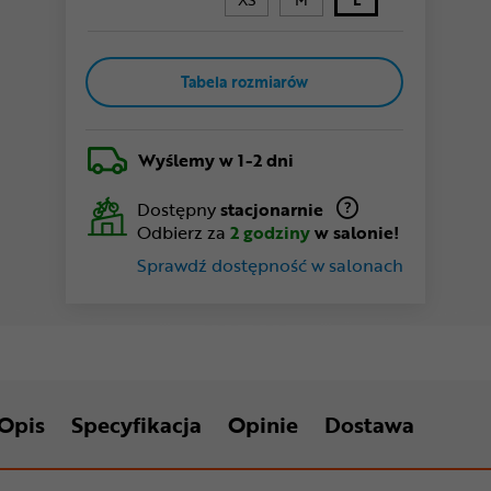
Tabela rozmiarów
Wyślemy
w 1-2 dni
Dostępny
stacjonarnie
Odbierz za
2 godziny
w salonie!
Sprawdź dostępność w salonach
Opis
Specyfikacja
Opinie
Dostawa