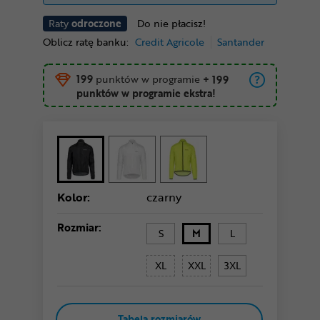
Raty
odroczone
Do nie płacisz!
Oblicz ratę banku:
Credit Agricole
Santander
199
punktów w programie
+ 199
punktów w programie ekstra!
Kolor:
czarny
Rozmiar:
S
M
L
XL
XXL
3XL
Tabela rozmiarów