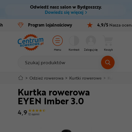
Odwiedź nasz salon w Bydgoszczy.
Ctrl
M
Dowiedz się więcej
Rowery
4h
Program
lojalnościowy
4,9/5
Nasza ocen
Menu główne
E-bike
Informacje o produkcie
Części
Menu
Kontrast
Zaloguj się
Koszyk
Do koszyka
Akcesoria
Odzież
Szczegółowe informacje
>
Odzież rowerowa
>
Kurtki rowerowe
>
Kurtki prze
Kurtka rowerowa
Kaski
Stopka
EYEN Imber 3.0
Buty
Mapa strony
4,9
12 opinii
Warsztat