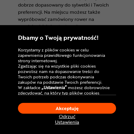
dobrze dopasowany do sylwetki i Twoich
preferencji. Na miejscu możesz także
wypróbować zamówiony rower na
specjalnej ścieżce testowej.
Dbamy o Twoją prywatność!
CR Bydgoszcz - Comfy Park
Aleja Jana Pawła II 113,
Korzystamy z plików cookies w celu
zapewnienia prawidłowego funkcjonowania
85-140 Bydgoszcz
strony internetowej.
Otwarte od: 9:00 do 21:00
Zgadzając się na wszystkie pliki cookies
CR Bydgoszcz - Comfy Park
Zobacz więcej
pozwolisz nam na dopasowanie treści do
Twoich potrzeb podczas dokonywania
CR Gdańsk - Morski Park
zakupów na podstawie Twoich preferencji.
Handlowy
W zakładce
„Ustawienia”
możesz dobrowolnie
ul. Przywidzka 10A,
zdecydować, na który typ plików cookies
chciałbyś zezwolić.
80-174 Gdańsk
Klikając
„Akceptuję”
, wyrażasz zgodę na
Otwarte od: 10:00 do 21:00
Akceptuję
stosowanie ciasteczek zgodnie z ustawieniami
CR Gdańsk - Morski Park Ha
Twojej przeglądarki.
Zobacz więcej
Odrzuć
W dowolnym momencie, możesz dokonać
Ustawienia
CR Kraków - Solvay Park
zmiany swojego wyboru klikając opcję
ul. Zakopiańska 105,
„Ustawienia”
w Polityce Cookies.