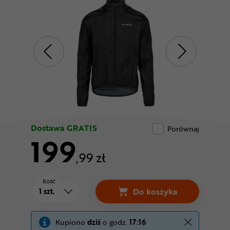
Odżywki
Nowości
Superoferta
Dostawa GRATIS
Porównaj
199
,99 zł
Ilość
Do koszyka
Kupiono
dziś
o godz.
17:16