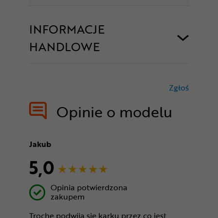
INFORMACJE
HANDLOWE
Zgłoś
treści nie
Opinie o modelu
Jakub
5,0
Opinia potwierdzona
zakupem
Trochę podwija się karku przez co jest