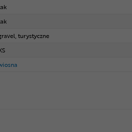
tak
tak
gravel, turystyczne
XS
wiosna