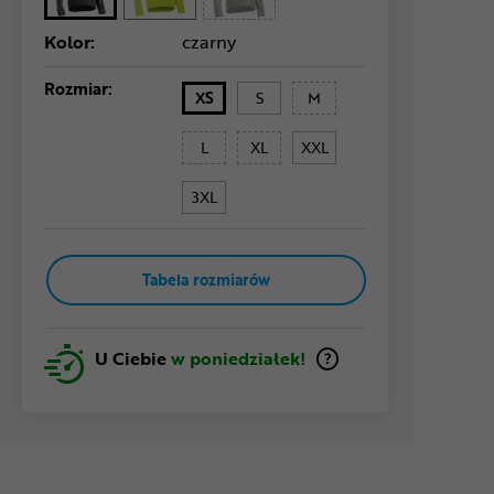
Kolor:
czarny
Rozmiar:
XS
S
M
L
XL
XXL
3XL
Tabela rozmiarów
U Ciebie
w poniedziałek!