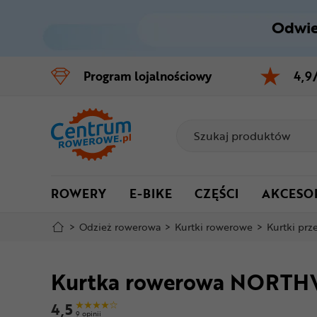
Odwie
Control
M
Program
lojalnościowy
4,9
Menu główne
Informacje o produkcie
Do koszyka
ROWERY
E-BIKE
CZĘŚCI
AKCESO
Szczegółowe informacje
>
Odzież rowerowa
>
Kurtki rowerowe
>
Kurtki pr
Stopka
Kurtka rowerowa NORTHW
Mapa strony
4,5
9 opinii