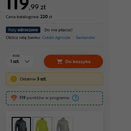
119
,99 zł
Cena katalogowa:
220
zł
Raty
odroczone
Do nie płacisz!
Oblicz ratę banku:
Credit Agricole
Santander
Ilość
Do koszyka
Ostatnie
3 szt.
119
punktów w programie