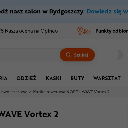
dź nasz salon w Bydgoszczy.
Dowiedz się w
/5
Nasza ocena
na Opineo
Punkty odbio
Szukaj
RIA
ODZIEŻ
KASKI
BUTY
WARSZTAT
zeciwdeszczowe
>
Kurtka rowerowa NORTHWAVE Vortex 2
AVE Vortex 2