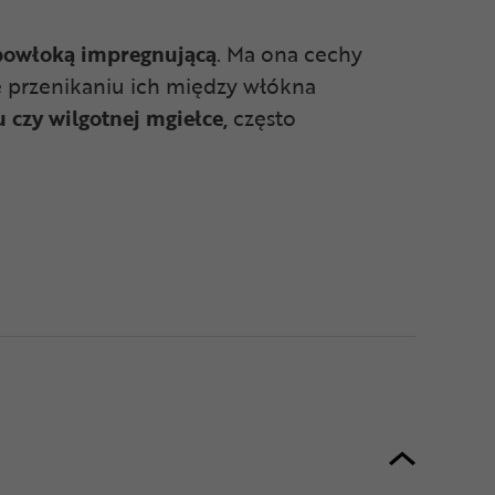
owłoką impregnującą
. Ma ona cechy
e przenikaniu ich między włókna
czy wilgotnej mgiełce,
często