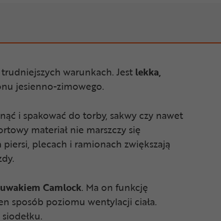
 trudniejszych warunkach. Jest
lekka,
zonu jesienno-zimowego.
nąć i spakować do torby, sakwy czy nawet
ortowy materiał nie marszczy się
 piersi, plecach i ramionach zwiększają
zdy.
suwakiem Camlock
. Ma on funkcję
n sposób poziomu wentylacji ciała.
 siodełku.