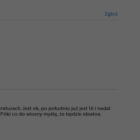
Zgłoś
treści niez
urach. Jest ok, po południu już jest 16 i nadal
 Póki co do wiosny myślę, że będzie idealna.