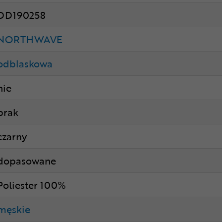
DD190258
NORTHWAVE
odblaskowa
nie
brak
czarny
dopasowane
Poliester 100%
męskie