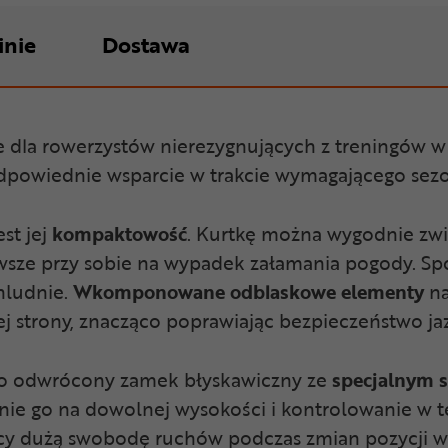
inie
Dostawa
e dla rowerzystów nierezygnujących z treningów w
dpowiednie wsparcie w trakcie wymagającego se
est jej
kompaktowość
. Kurtkę można wygodnie zwi
zawsze przy sobie na wypadek załamania pogody. Sp
hludnie.
Wkomponowane odblaskowe elementy
na
j strony, znacząco poprawiając bezpieczeństwo ja
no odwrócony zamek błyskawiczny ze
specjalnym 
ie go na dowolnej wysokości i kontrolowanie w te
jący dużą swobodę ruchów podczas zmian pozycji w