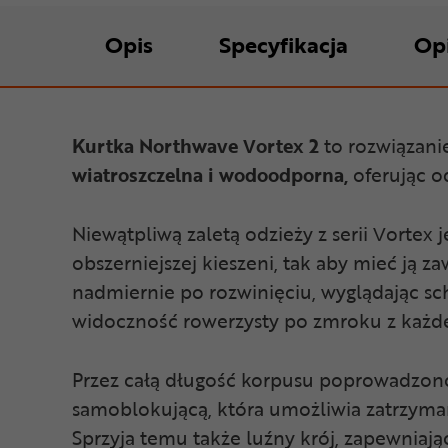
Opis
Specyfikacja
Op
Kurtka Northwave Vortex 2
to rozwiązani
wiatroszczelna i wodoodporna,
oferując o
Niewątpliwą zaletą odzieży z serii Vortex j
obszerniejszej kieszeni, tak aby mieć ją 
nadmiernie po rozwinięciu, wyglądając sc
widoczność rowerzysty po zmroku z każde
Przez całą długość korpusu poprowadzo
samoblokującą, która umożliwia zatrzyman
Sprzyja temu także luźny krój, zapewnia