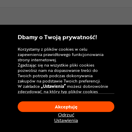
Informacje
Dbamy o Twoją prywatność!
Salony stacjonarne
Korzystamy z plików cookies w celu
Formy płatności
zapewnienia prawidłowego funkcjonowania
strony internetowej.
Zakupy na raty
Zgadzając się na wszystkie pliki cookies
pozwolisz nam na dopasowanie treści do
Leasing roweru
Twoich potrzeb podczas dokonywania
zakupów na podstawie Twoich preferencji.
Dostawa - koszt i opcje
W zakładce
„Ustawienia”
możesz dobrowolnie
zdecydować, na który typ plików cookies
Punkty odbioru rowerów
chciałbyś zezwolić.
Klikając
„Akceptuję”
, wyrażasz zgodę na
Sprawdź status zamówienia
Akceptuję
stosowanie ciasteczek zgodnie z ustawieniami
Twojej przeglądarki.
Odrzuć
Pomoc techniczna
W dowolnym momencie, możesz dokonać
Ustawienia
zmiany swojego wyboru klikając opcję
FAQ
„Ustawienia”
w Polityce Cookies.