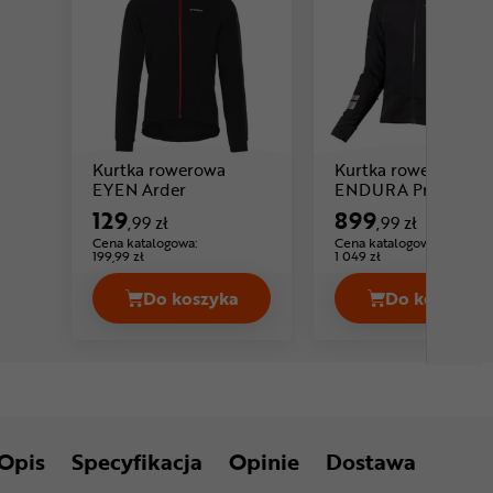
Kurtka rowerowa
Kurtka rowerowa
Cena: 129 ,99 zł
EYEN Arder
ENDURA Pro SL 3
Cena: 899 ,9
Season
129
899
,99 zł
,99 zł
Cena katalogowa:
Cena katalogowa:
199,99 zł
1 049 zł
Do koszyka
Do koszyka
Kurtka rowerowa EYEN Arder Cena 12
Kurtka 
Opis
Specyfikacja
Opinie
Dostawa