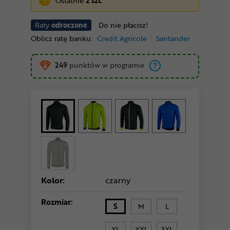
Ostatnie
2 szt.
Raty
odroczone
Do nie płacisz!
Oblicz ratę banku:
Credit Agricole
Santander
249
punktów w programie
Kolor:
czarny
Rozmiar:
S
M
L
XL
XXL
3XL