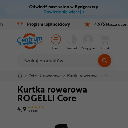
Odwiedź nasz salon w Bydgoszczy.
Ctrl
M
Dowiedz się więcej
Rowery
4h
Program
lojalnościowy
4,9/5
Nasza ocen
Menu główne
E-bike
Informacje o produkcie
Części
Menu
Kontrast
Zaloguj się
Koszyk
Do koszyka
Akcesoria
Odzież
Szczegółowe informacje
>
Odzież rowerowa
>
Kurtki rowerowe
>
Kurtki Softsh
Kurtka rowerowa
Kaski
Stopka
ROGELLI Core
Buty
Mapa strony
4,9
111 opinii
Warsztat