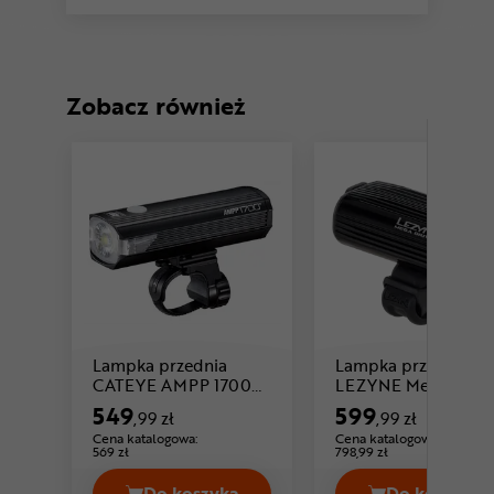
Zobacz również
Lampka przednia
Lampka przednia
CATEYE AMPP 1700
LEZYNE Mega Drive
Cena: 549 ,99 zł
Cena: 599 ,99
HL-EL1700RC
2400+
549
599
,99 zł
,99 zł
Cena katalogowa:
Cena katalogowa:
569 zł
798,99 zł
Do koszyka
Do koszyka