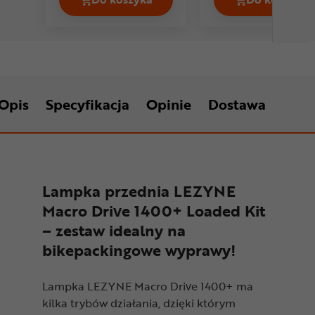
Lampka przednia CATEYE AMPP 1700
Lampka 
Opis
Specyfikacja
Opinie
Dostawa
Lampka przednia LEZYNE
Macro Drive 1400+ Loaded Kit
– zestaw idealny na
bikepackingowe wyprawy!
Lampka LEZYNE Macro Drive 1400+ ma
kilka trybów działania, dzięki którym