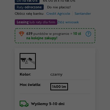
Do
10 rat 0%
64.00 zł x 10 rat 0%
Raty
odroczone
Do nie płacisz!
Oblicz ratę banku:
Credit Agricole
Santander
Leasing
lub raty dla firm
Złóż wniosek
639
punktów w programie
=
10 zł
na kolejne zakupy!
Kolor:
czarny
Moc światła:
1400 lm
Wyślemy
5-10 dni