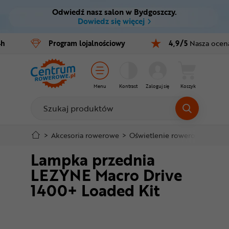
Odwiedź nasz salon w Bydgoszczy.
Ctrl
M
Dowiedz się więcej
Rowery
4h
Program
lojalnościowy
4,9/5
Nasza ocen
Menu główne
E-bike
Informacje o produkcie
Części
Menu
Kontrast
Zaloguj się
Koszyk
Do koszyka
Akcesoria
Odzież
Szczegółowe informacje
>
Akcesoria rowerowe
>
Oświetlenie rowerowe
>
Lam
Lampka przednia
Kaski
Stopka
LEZYNE Macro Drive
Buty
1400+ Loaded Kit
Mapa strony
Warsztat