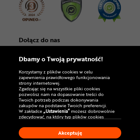
Dołącz do nas
Dbamy o Twoją prywatność!
Korzystamy z plików cookies w celu
zapewnienia prawidłowego funkcjonowania
strony internetowej.
Zgadzając się na wszystkie pliki cookies
Copyright © 2005 - 2026
pozwolisz nam na dopasowanie treści do
Twoich potrzeb podczas dokonywania
Polityka prywatności i zasady korzystania z
zakupów na podstawie Twoich preferencji.
serwisu
W zakładce
„Ustawienia”
możesz dobrowolnie
zdecydować, na który typ plików cookies
Informacja o plikach cookies
chciałbyś zezwolić.
Klikając
„Akceptuję”
, wyrażasz zgodę na
Mapa witryny
Akceptuję
stosowanie ciasteczek zgodnie z ustawieniami
Twojej przeglądarki.