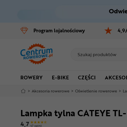
Odwie
Control
M
Program
lojalnościowy
4,9
Menu główne
Informacje o produkcie
Do koszyka
ROWERY
E-BIKE
CZĘŚCI
AKCESO
Szczegółowe informacje
>
Akcesoria rowerowe
>
Oświetlenie rowerowe
>
La
Stopka
Lampka tylna CATEYE TL-
Mapa strony
4,7
47 opinii