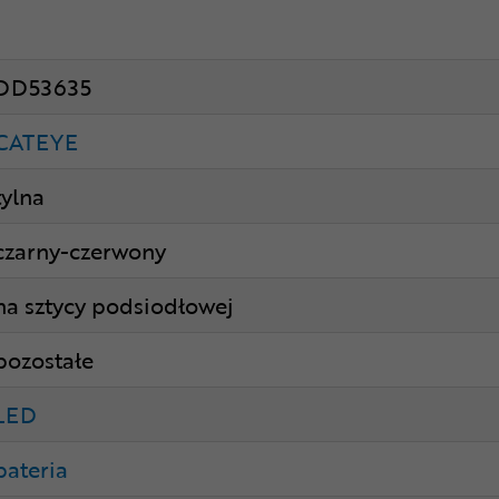
DD53635
CATEYE
tylna
czarny-czerwony
na sztycy podsiodłowej
pozostałe
LED
bateria