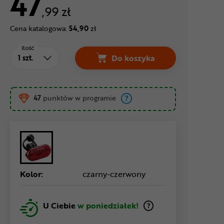
47
,99 zł
Cena katalogowa:
54,90
zł
Ilość
Do koszyka
Lampka tylna CATEYE TL-
47
punktów w programie
Kolor:
czarny-czerwony
U Ciebie
w poniedziałek!