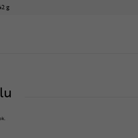
42 g
lu
ok.