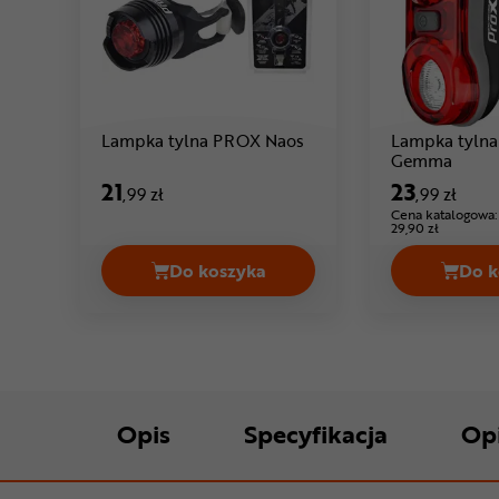
Cena: 21 ,99 zł
Lampka tylna PROX Naos
Lampka tyln
Cena: 
Gemma
21
23
,99 zł
,99 zł
Cena katalogowa:
29,90 zł
Do koszyka
Do k
Lampka tylna PROX Naos Cena 21,
Opis
Specyfikacja
Op