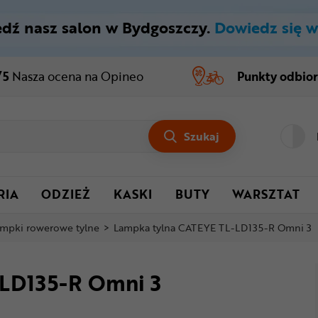
dź nasz salon w Bydgoszczy.
Dowiedz się w
/5
Nasza ocena
na Opineo
Punkty odbio
Szukaj
RIA
ODZIEŻ
KASKI
BUTY
WARSZTAT
mpki rowerowe tylne
>
Lampka tylna CATEYE TL-LD135-R Omni 3
LD135-R Omni 3