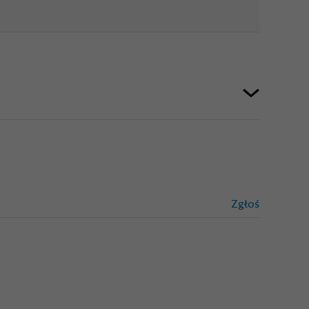
Zgłoś
treści niez