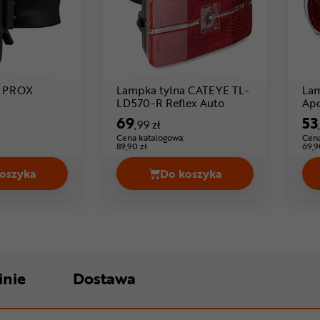
a PROX
Lampka tylna CATEYE TL-
Lam
23 ,99 zł
Cena: 69 ,99 zł
LD570-R Reflex Auto
Apo
69
53
,99 zł
Cena katalogowa:
Cena
89,90 zł
69,9
oszyka
Do koszyka
99 zł
Lampka tylna PROX Gemma Cena 23,99 zł
Lampka tylna CATEYE TL
inie
Dostawa