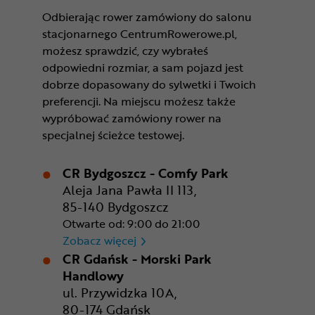
Odbierając rower zamówiony do salonu
stacjonarnego CentrumRowerowe.pl,
możesz sprawdzić, czy wybrałeś
odpowiedni rozmiar, a sam pojazd jest
dobrze dopasowany do sylwetki i Twoich
preferencji. Na miejscu możesz także
wypróbować zamówiony rower na
specjalnej ścieżce testowej.
CR Bydgoszcz - Comfy Park
Aleja Jana Pawła II 113,
85-140 Bydgoszcz
Otwarte od: 9:00 do 21:00
CR Bydgoszcz - Comfy Park
Zobacz więcej
CR Gdańsk - Morski Park
Handlowy
ul. Przywidzka 10A,
80-174 Gdańsk