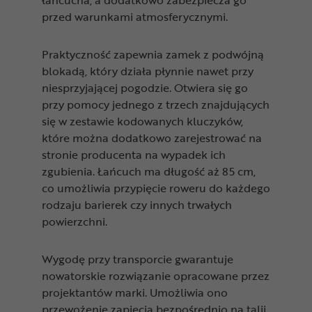
łańcucha, a dodatkowo zabezpiecza go
przed warunkami atmosferycznymi.
Praktyczność zapewnia zamek z podwójną
blokadą, który działa płynnie nawet przy
niesprzyjającej pogodzie. Otwiera się go
przy pomocy jednego z trzech znajdujących
się w zestawie kodowanych kluczyków,
które można dodatkowo zarejestrować na
stronie producenta na wypadek ich
zgubienia. Łańcuch ma długość aż 85 cm,
co umożliwia przypięcie roweru do każdego
rodzaju barierek czy innych trwałych
powierzchni.
Wygodę przy transporcie gwarantuje
nowatorskie rozwiązanie opracowane przez
projektantów marki. Umożliwia ono
przewożenie zapięcia bezpośrednio na talii