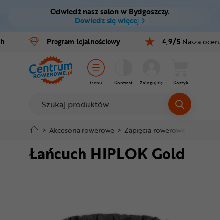
Odwiedź nasz salon w Bydgoszczy.
Ctrl
M
Dowiedz się więcej
Rowery
4h
Program
lojalnościowy
4,9/5
Nasza ocen
Menu główne
E-bike
Informacje o produkcie
Części
Menu
Kontrast
Zaloguj się
Koszyk
Do koszyka
Akcesoria
Odzież
Szczegółowe informacje
>
Akcesoria rowerowe
>
Zapięcia rowerowe
>
Łańcuch
Łańcuch HIPLOK Gold
Kaski
Stopka
Buty
Mapa strony
Warsztat