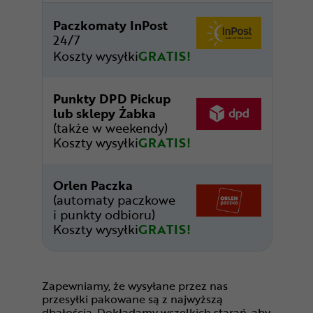
Paczkomaty InPost
24/7
Koszty wysyłki
GRATIS!
Punkty DPD Pickup
lub sklepy Żabka
(także w weekendy)
Koszty wysyłki
GRATIS!
Orlen Paczka
(automaty paczkowe
i punkty odbioru)
Koszty wysyłki
GRATIS!
Zapewniamy, że wysyłane przez nas
przesyłki pakowane są z najwyższą
dbałością. Dokładamy wszelkich starań, aby