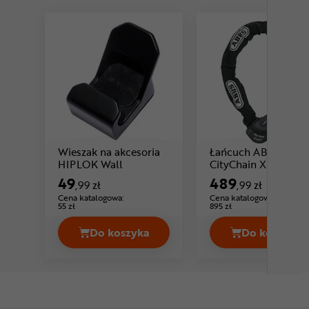
Wieszak na akcesoria
Łańcuch ABUS Grani
Cena: 49 ,99 zł
HIPLOK Wall
CityChain X-Plus 1
Cena: 489 ,99 zł
49
489
,99 zł
,99 zł
Cena katalogowa:
Cena katalogowa:
55 zł
895 zł
Do koszyka
Do koszyka
Wieszak na akcesoria HIPLOK Wall C
Łańcuch