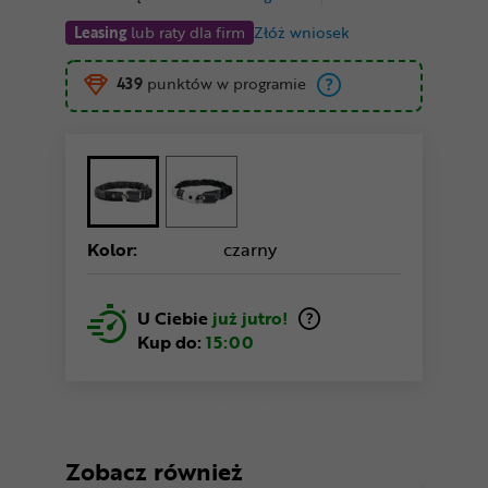
Leasing
lub raty dla firm
Złóż wniosek
439
punktów w programie
Kolor:
czarny
U Ciebie
już jutro!
Kup do:
15:00
Zobacz również