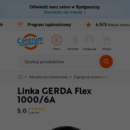
Odwiedź nasz salon w Bydgoszczy.
Ctrl
M
Dowiedz się więcej
Rowery
4h
Program
lojalnościowy
4,9/5
Nasza ocen
Menu główne
E-bike
Informacje o produkcie
Części
Menu
Kontrast
Zaloguj się
Koszyk
Do koszyka
Akcesoria
Odzież
Szczegółowe informacje
>
Akcesoria rowerowe
>
Zapięcia rowerowe
>
Linki z
Linka GERDA Flex
Kaski
Stopka
1000/6A
Buty
Mapa strony
5,0
2 opinie
Warsztat