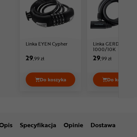
Cena: 29 ,99 zł
Linka EYEN Cypher
Linka GERDA Flex
Cena: 29 ,
1000/10K
29
29
,99 zł
,99 zł
Do koszyka
Do koszyka
Linka EYEN Cypher Cena 29,99 zł
Linka G
Opis
Specyfikacja
Opinie
Dostawa