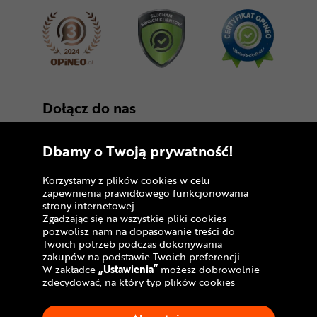
Dołącz do nas
Dbamy o Twoją prywatność!
Korzystamy z plików cookies w celu
zapewnienia prawidłowego funkcjonowania
strony internetowej.
Zgadzając się na wszystkie pliki cookies
Copyright © 2005 - 2026
pozwolisz nam na dopasowanie treści do
Twoich potrzeb podczas dokonywania
Polityka prywatności i zasady korzystania z
zakupów na podstawie Twoich preferencji.
serwisu
W zakładce
„Ustawienia”
możesz dobrowolnie
zdecydować, na który typ plików cookies
Informacja o plikach cookies
chciałbyś zezwolić.
Klikając
„Akceptuję”
, wyrażasz zgodę na
Mapa witryny