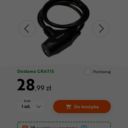
Odżywki
Nowości
Superoferta
Dostawa GRATIS
Porównaj
28
,99 zł
Ilość
Do koszyka
Linka GERDA Flex 10
28
punktów w programie