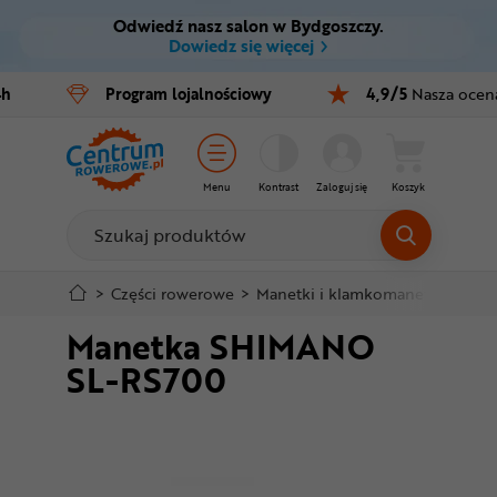
Odwiedź nasz salon w Bydgoszczy.
Ctrl
M
Dowiedz się więcej
Rowery
4h
Program
lojalnościowy
4,9/5
Nasza ocen
Menu główne
E-bike
Informacje o produkcie
Części
Menu
Kontrast
Zaloguj się
Koszyk
Do koszyka
Akcesoria
Odzież
Szczegółowe informacje
>
Części rowerowe
>
Manetki i klamkomanetki
>
Man
Manetka SHIMANO
Kaski
Stopka
SL-RS700
Buty
Mapa strony
Warsztat