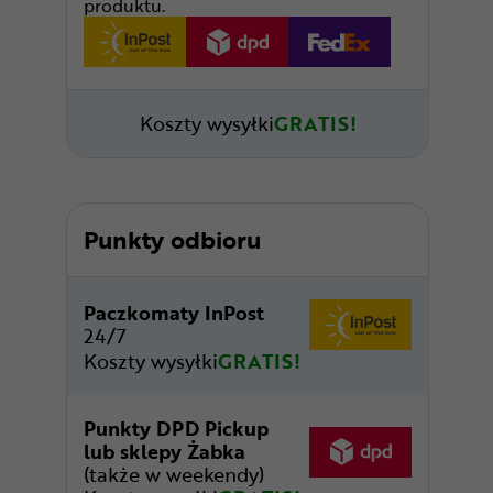
produktu.
Koszty wysyłki
GRATIS!
Punkty odbioru
Paczkomaty InPost
24/7
Koszty wysyłki
GRATIS!
Punkty DPD Pickup
lub sklepy Żabka
(także w weekendy)