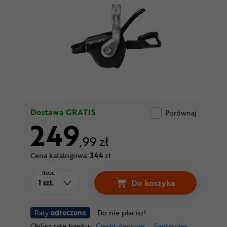
Odżywki
Nowości
Superoferta
Dostawa GRATIS
Porównaj
249
,99 zł
Cena katalogowa:
344
zł
Ilość
Do koszyka
Raty
odroczone
Do nie płacisz!
Oblicz ratę banku:
Credit Agricole
Santander