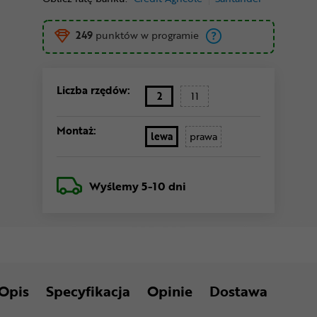
249
punktów w programie
Liczba rzędów:
2
11
Montaż:
lewa
prawa
Wyślemy
5-10 dni
Opis
Specyfikacja
Opinie
Dostawa