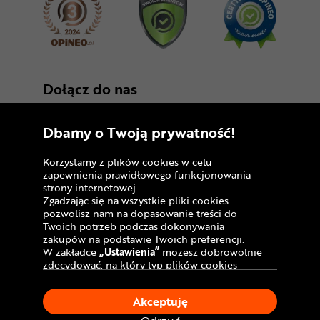
Dołącz do nas
Dbamy o Twoją prywatność!
Korzystamy z plików cookies w celu
zapewnienia prawidłowego funkcjonowania
strony internetowej.
Zgadzając się na wszystkie pliki cookies
Copyright © 2005 - 2026
pozwolisz nam na dopasowanie treści do
Twoich potrzeb podczas dokonywania
Polityka prywatności i zasady korzystania z
zakupów na podstawie Twoich preferencji.
serwisu
W zakładce
„Ustawienia”
możesz dobrowolnie
zdecydować, na który typ plików cookies
Informacja o plikach cookies
chciałbyś zezwolić.
Klikając
„Akceptuję”
, wyrażasz zgodę na
Mapa witryny
Akceptuję
stosowanie ciasteczek zgodnie z ustawieniami
Twojej przeglądarki.