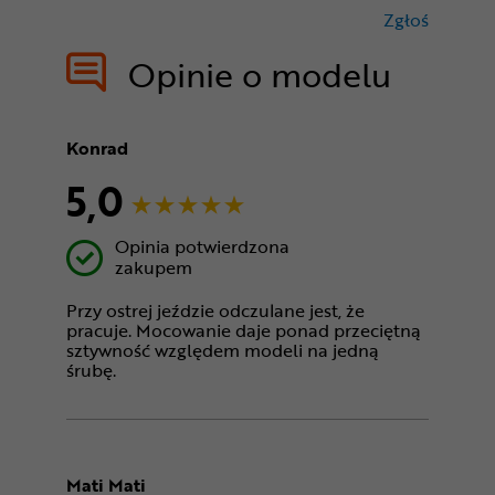
Zgłoś
treści nie
Opinie o modelu
Konrad
5,0
Opinia potwierdzona
zakupem
Przy ostrej jeździe odczulane jest, że
pracuje. Mocowanie daje ponad przeciętną
sztywność względem modeli na jedną
śrubę.
Mati Mati