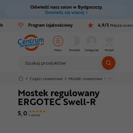
Odwiedź nasz salon w Bydgoszczy.
Ctrl
M
Dowiedz się więcej
Rowery
4h
Program
lojalnościowy
4,9/5
Nasza ocen
Menu główne
E-bike
Informacje o produkcie
Części
Menu
Kontrast
Zaloguj się
Koszyk
Do koszyka
Akcesoria
Odzież
Szczegółowe informacje
>
Części rowerowe
>
Mostki rowerowe
>
Mostki Trekk
Mostek regulowany
Kaski
Stopka
ERGOTEC Swell-R
Buty
Mapa strony
5,0
4 opinie
Warsztat