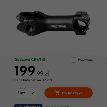
Odżywki
Nowości
Superoferta
Dostawa GRATIS
Porównaj
199
,99 zł
Cena katalogowa:
269
zł
Ilość
Do koszyka
Raty
odroczone
Do nie płacisz!