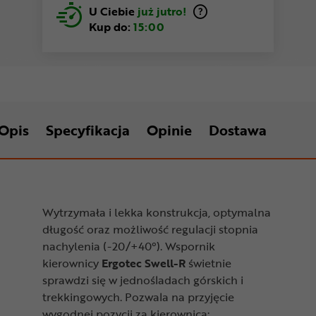
U Ciebie
już jutro!
Kup do:
15:00
Opis
Specyfikacja
Opinie
Dostawa
Wytrzymała i lekka konstrukcja, optymalna
długość oraz możliwość regulacji stopnia
nachylenia (-20/+40°). Wspornik
kierownicy
Ergotec Swell-R
świetnie
sprawdzi się w jednośladach górskich i
trekkingowych. Pozwala na przyjęcie
wygodnej pozycji za kierownicą: