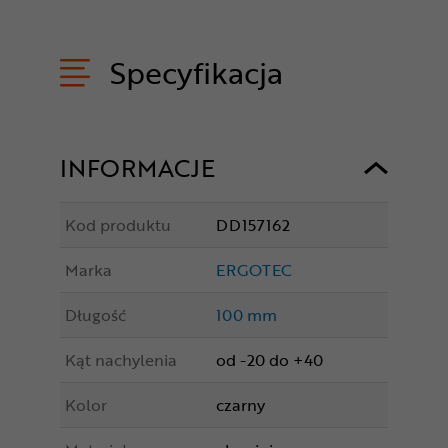
Specyfikacja
INFORMACJE
Kod produktu
DD157162
Marka
ERGOTEC
Długość
100 mm
Kąt nachylenia
od -20 do +40
Kolor
czarny