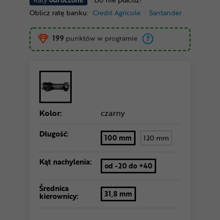
Oblicz ratę banku:
Credit Agricole
Santander
199
punktów w programie
Kolor:
czarny
Długość:
100 mm
120 mm
Kąt nachylenia:
od -20 do +40
Średnica
31,8 mm
kierownicy: