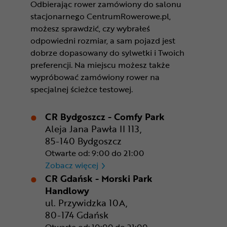
Odbierając rower zamówiony do salonu
stacjonarnego CentrumRowerowe.pl,
możesz sprawdzić, czy wybrałeś
odpowiedni rozmiar, a sam pojazd jest
dobrze dopasowany do sylwetki i Twoich
preferencji. Na miejscu możesz także
wypróbować zamówiony rower na
specjalnej ścieżce testowej.
CR Bydgoszcz - Comfy Park
Aleja Jana Pawła II 113,
85-140 Bydgoszcz
Otwarte od: 9:00 do 21:00
CR Bydgoszcz - Comfy Park
Zobacz więcej
CR Gdańsk - Morski Park
Handlowy
ul. Przywidzka 10A,
80-174 Gdańsk