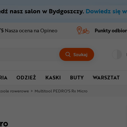
dź nasz salon w Bydgoszczy.
Dowiedz się w
/5
Nasza ocena
na Opineo
Punkty odbio
Szukaj
RIA
ODZIEŻ
KASKI
BUTY
WARSZTAT
toole rowerowe
>
Multitool PEDRO'S Rx Micro
ro