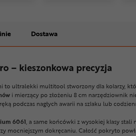
inie
Dostawa
ro – kieszonkowa precyzja
i to ultralekki multitool stworzony dla kolarzy, kt
mów
i mierzący po złożeniu 8 cm narzędziownik ni
ęką podczas nagłych awarii na szlaku lub codzien
nium 6061
, a same końcówki z wysokiej klasy stali
przy mocniejszym dokręcaniu. Całość pokryto powł