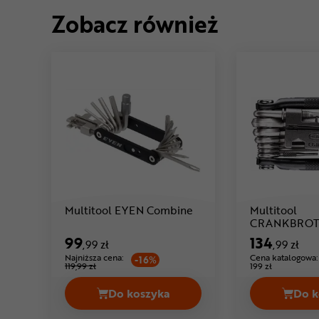
Zobacz również
Cena: 99 ,99 zł
Multitool EYEN Combine
Multitool
CRANKBROTH
Cena: 134
20
99
134
,99 zł
,99 zł
Najniższa cena:
Cena katalogowa:
-16%
119,99 zł
199 zł
Do koszyka
Do k
Multitool EYEN Combine Cena 99,