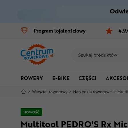
Odwie
Control
M
Program
lojalnościowy
4,9
Menu główne
Informacje o produkcie
Do koszyka
ROWERY
E-BIKE
CZĘŚCI
AKCESO
Szczegółowe informacje
>
Warsztat rowerowy
>
Narzędzia rowerowe
>
Multi
Stopka
Mapa strony
NOWOŚĆ
Multitool PEDRO'S Rx Mic