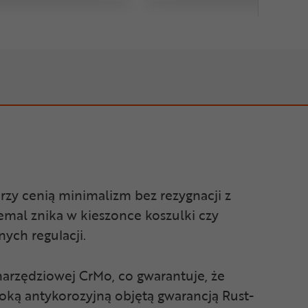
órzy cenią minimalizm bez rezygnacji z
emal znika w kieszonce koszulki czy
nych regulacji.
 narzędziowej CrMo, co gwarantuje, że
oką antykorozyjną objętą gwarancją Rust-