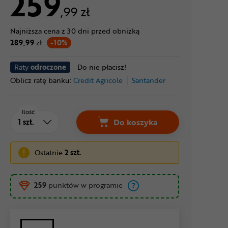
259
,99 zł
Najniższa cena z 30 dni przed obniżką
289,99
zł
-10%
Raty
odroczone
Do nie płacisz!
Oblicz ratę banku:
Credit Agricole
Santander
Ilość
Do koszyka
Ostatnie
2 szt.
259
punktów w programie