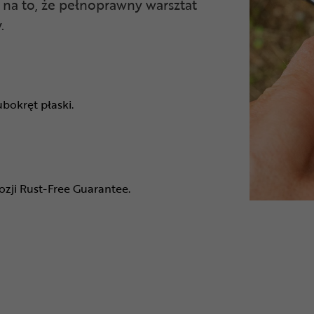
na to, że pełnoprawny warsztat
.
ubokręt płaski.
zji Rust-Free Guarantee.