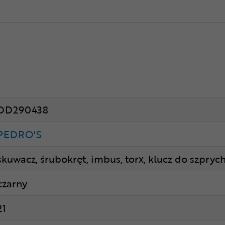
DD290438
PEDRO'S
skuwacz, śrubokręt, imbus, torx, klucz do szpryc
czarny
21