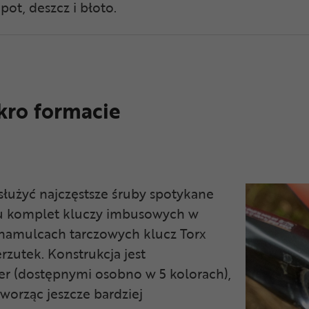
ot, deszcz i błoto.
kro formacie
służyć najczęstsze śruby spotykane
tu komplet kluczy imbusowych w
hamulcach tarczowych klucz Torx
erzutek. Konstrukcja jest
er (dostępnymi osobno w 5 kolorach),
worząc jeszcze bardziej