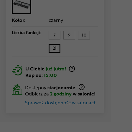
Kolor:
czarny
Liczba funkcji:
7
9
10
21
U Ciebie
już jutro!
Kup do:
15:00
Dostępny
stacjonarnie
Odbierz za
2 godziny
w salonie!
Sprawdź dostępność w salonach