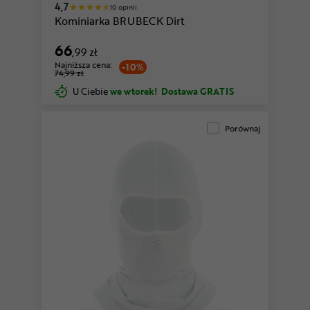
4,7
10 opinii
Kominiarka BRUBECK Dirt
66
,99 zł
Najniższa cena:
-10%
74,99 zł
U Ciebie
we wtorek!
Dostawa GRATIS
Porównaj