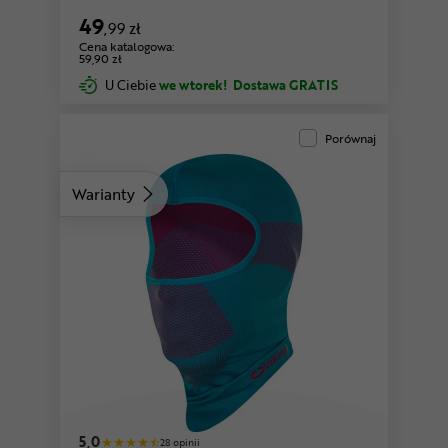
49
,99 zł
Cena katalogowa:
59,90 zł
U Ciebie
we wtorek!
Dostawa GRATIS
Porównaj
Warianty
różowy
5,0
28 opinii