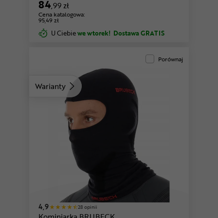
84
,99 zł
Cena katalogowa:
95,49 zł
U Ciebie
we wtorek!
Dostawa GRATIS
Porównaj
Warianty
4,9
28 opinii
Kominiarka BRUBECK