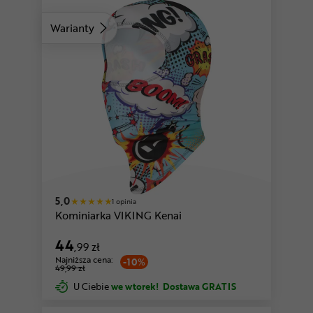
Warianty
5,0
1 opinia
Kominiarka VIKING Kenai
44
,99 zł
Najniższa cena:
-10%
49,99 zł
U Ciebie
we wtorek!
Dostawa GRATIS