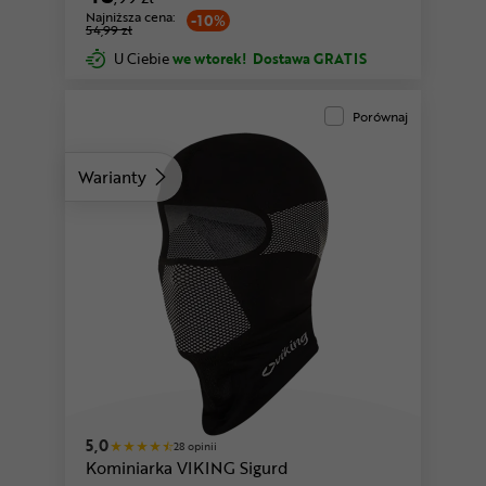
Najniższa cena:
-10%
54,99 zł
U Ciebie
we wtorek!
Dostawa GRATIS
Porównaj
Warianty
różowy
5,0
28 opinii
Kominiarka VIKING Sigurd