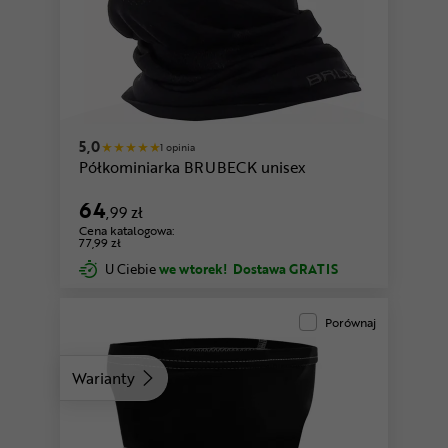
5,0
1 opinia
Półkominiarka BRUBECK unisex
64
,99 zł
Cena katalogowa:
77,99 zł
U Ciebie
we wtorek!
Dostawa GRATIS
Porównaj
Warianty