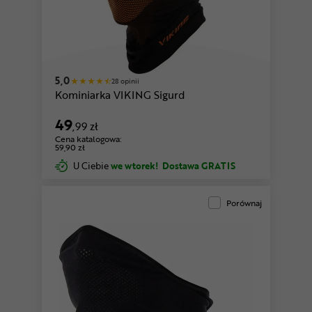
różowy
5,0
28 opinii
Kominiarka VIKING Sigurd
49
,99 zł
Cena katalogowa:
59,90 zł
U Ciebie
we wtorek!
Dostawa GRATIS
Porównaj