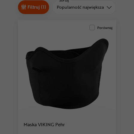
Odżywki
Sortuj
Sortuj od
Filtruj (1)
Popularność największa
Nowości
Superoferta
Porównaj
Maska VIKING Pehr