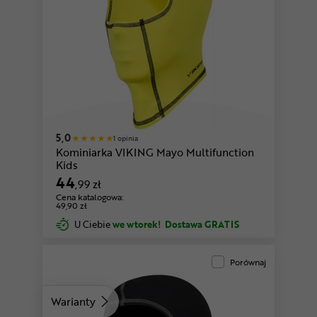
5,0
1 opinia
Kominiarka VIKING Mayo Multifunction
Kids
44
,99 zł
Cena katalogowa:
49,90 zł
U Ciebie
we wtorek!
Dostawa GRATIS
Porównaj
Warianty