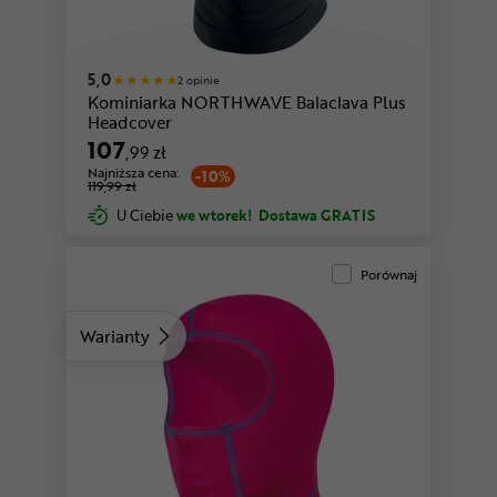
5,0
2 opinie
Kominiarka NORTHWAVE Balaclava Plus
Headcover
107
,99 zł
Najniższa cena:
-10%
119,99 zł
U Ciebie
we wtorek!
Dostawa GRATIS
Porównaj
Warianty