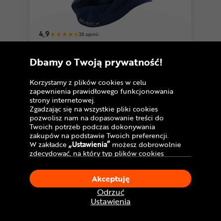
4,9
28 opinii
Kominiarka BRUBECK
Dbamy o Twoją prywatność!
89
,99 zł
Cena katalogowa:
124,99 zł
Korzystamy z plików cookies w celu
zapewnienia prawidłowego funkcjonowania
U Ciebie
we wtorek!
Dostawa GRATIS
strony internetowej.
Zgadzając się na wszystkie pliki cookies
pozwolisz nam na dopasowanie treści do
Porównaj
Twoich potrzeb podczas dokonywania
zakupów na podstawie Twoich preferencji.
W zakładce
„Ustawienia”
możesz dobrowolnie
zdecydować, na który typ plików cookies
chciałbyś zezwolić.
Klikając
„Akceptuję”
, wyrażasz zgodę na
Akceptuję
stosowanie ciasteczek zgodnie z ustawieniami
Twojej przeglądarki.
Odrzuć
W dowolnym momencie, możesz dokonać
Ustawienia
zmiany swojego wyboru klikając opcję
„Ustawienia”
w Polityce Cookies.