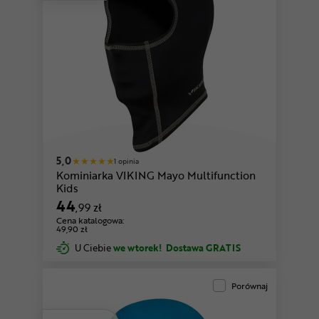
5,0
1 opinia
Kominiarka VIKING Mayo Multifunction
Kids
44
,99 zł
Cena katalogowa:
49,90 zł
U Ciebie
we wtorek!
Dostawa GRATIS
Porównaj