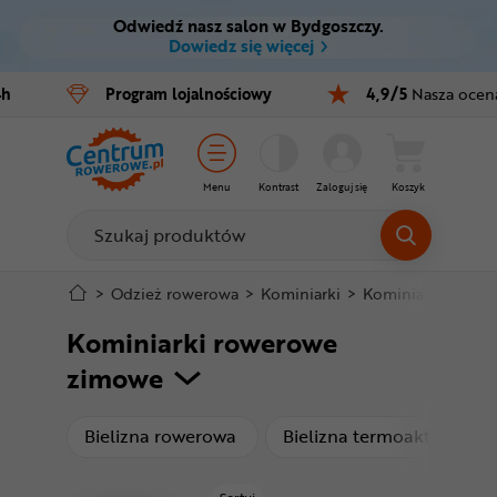
Odwiedź nasz salon w Bydgoszczy.
Ctrl
M
Dowiedz się więcej
Rowery
4h
Program
lojalnościowy
4,9/5
Nasza ocen
Menu główne
E-bike
Filtry
Części
Menu
Kontrast
Zaloguj się
Koszyk
Produkty
Akcesoria
Odzież
Stopka
>
Odzież rowerowa
>
Kominiarki
>
Kominiarki rowe
Kominiarki rowerowe
Kaski
Mapa strony
zimowe
Buty
produkty
pr
Bielizna rowerowa
Bielizna termoaktywna
Warsztat