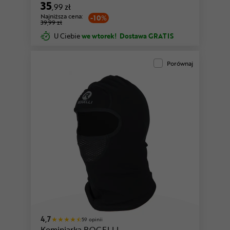
35
,99 zł
Najniższa cena:
-10%
39,99 zł
U Ciebie
we wtorek!
Dostawa GRATIS
Porównaj
4,7
59 opinii
Kominiarka ROGELLI