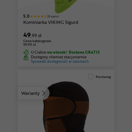
różowy
5,0
28 opinii
Kominiarka VIKING Sigurd
49
,99 zł
Cena katalogowa:
59,90 zł
U Ciebie
we wtorek!
Dostawa GRATIS
Dostępny również stacjonarnie
Sprawdź dostępność w salonach
Porównaj
Warianty