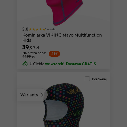
5,0
1 opinia
Kominiarka VIKING Mayo Multifunction
Kids
39
,99 zł
Najniższa cena:
-11%
44,99 zł
U Ciebie
we wtorek!
Dostawa GRATIS
Porównaj
Warianty