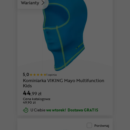
Warianty
5,0
1 opinia
Kominiarka VIKING Mayo Multifunction
Kids
44
,99 zł
Cena katalogowa:
49,90 zł
U Ciebie
we wtorek!
Dostawa GRATIS
Porównaj