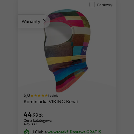
Porównaj
Warianty
5,0
1 opinia
Kominiarka VIKING Kenai
44
,99 zł
Cena katalogowa:
49,90 zł
U Ciebie
we wtorek!
Dostawa GRATIS