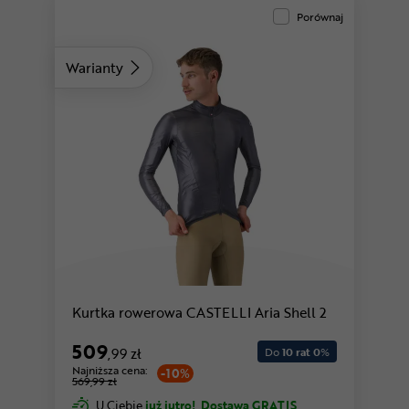
Porównaj
Warianty
Kurtka rowerowa CASTELLI Aria Shell 2
509
,99 zł
Do
10 rat 0
%
Najniższa cena:
-10%
569,99 zł
U Ciebie
już jutro!
Dostawa GRATIS