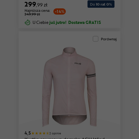
299
,99 zł
Do
10 rat 0
%
Najniższa cena:
-14%
349,99 zł
U Ciebie
już jutro!
Dostawa GRATIS
Porównaj
4,5
2 opinie