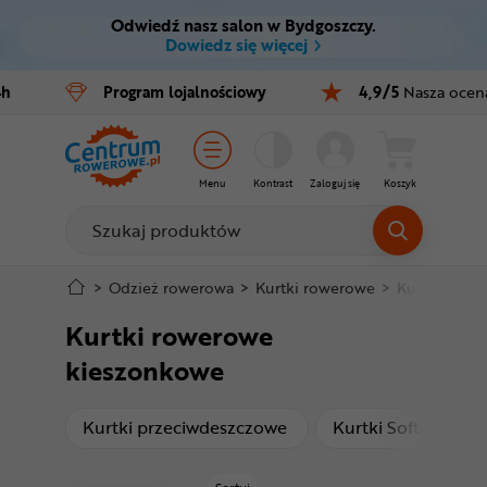
Odwiedź nasz salon w Bydgoszczy.
Ctrl
M
Dowiedz się więcej
Rowery
4h
Program
lojalnościowy
4,9/5
Nasza ocen
Menu główne
E-bike
Filtry
Części
Menu
Kontrast
Zaloguj się
Koszyk
Produkty
Akcesoria
Odzież
Stopka
>
Odzież rowerowa
>
Kurtki rowerowe
>
Kurtki rowe
Kurtki rowerowe
Kaski
Mapa strony
kieszonkowe
Buty
produkty
pr
Kurtki przeciwdeszczowe
Kurtki Softshell
Warsztat