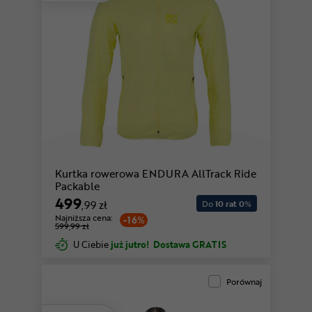
Kurtka rowerowa ENDURA AllTrack Ride
Packable
499
,99 zł
Do
10 rat 0
%
Najniższa cena:
-16%
599,99 zł
U Ciebie
już jutro!
Dostawa GRATIS
Porównaj