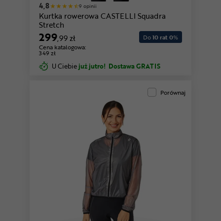
4,8
9 opinii
Kurtka rowerowa CASTELLI Squadra
Stretch
299
,99 zł
Do
10 rat 0
%
Cena katalogowa:
349 zł
U Ciebie
już jutro!
Dostawa GRATIS
Porównaj