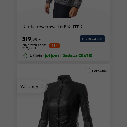
Kurtka rowerowa JMP XLITE 2
319
,99 zł
Do
10 rat 0
%
Najniższa cena:
-11%
359,99 zł
U Ciebie
już jutro!
Dostawa GRATIS
Porównaj
Warianty