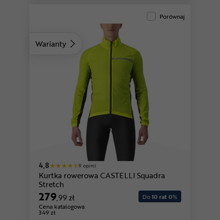
Porównaj
Warianty
4,8
9 opinii
Kurtka rowerowa CASTELLI Squadra
Stretch
279
,99 zł
Do
10 rat 0
%
Cena katalogowa:
349 zł