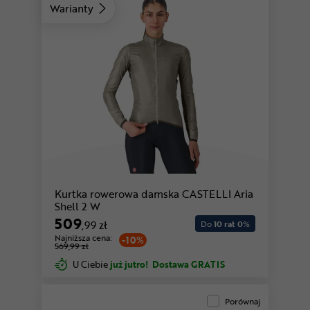
Warianty
Kurtka rowerowa damska CASTELLI Aria
Shell 2 W
509
,99 zł
Do
10 rat 0
%
Najniższa cena:
-10%
569,99 zł
U Ciebie
już jutro!
Dostawa GRATIS
Porównaj