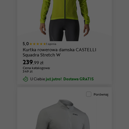
5,0
1 opinia
Kurtka rowerowa damska CASTELLI
Squadra Stretch W
239
,99 zł
Cena katalogowa:
349 zł
U Ciebie
już jutro!
Dostawa GRATIS
Porównaj