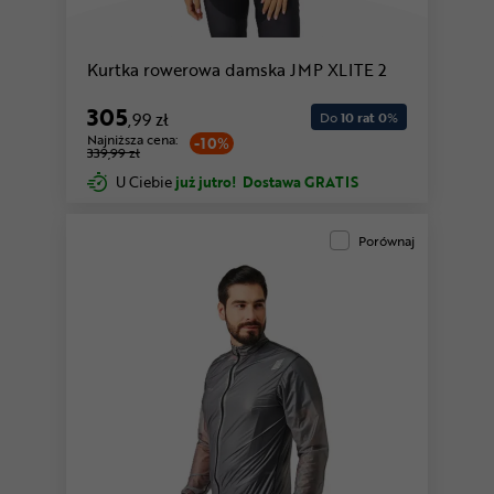
Kurtka rowerowa damska JMP XLITE 2
305
,99 zł
Do
10 rat 0
%
Najniższa cena:
-10%
339,99 zł
U Ciebie
już jutro!
Dostawa GRATIS
Porównaj