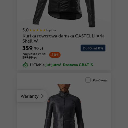
5,0
1 opinia
Kurtka rowerowa damska CASTELLI Aria
Shell W
359
,99 zł
Do
10 rat 0
%
Najniższa cena:
-10%
399,99 zł
U Ciebie
już jutro!
Dostawa GRATIS
Porównaj
Warianty