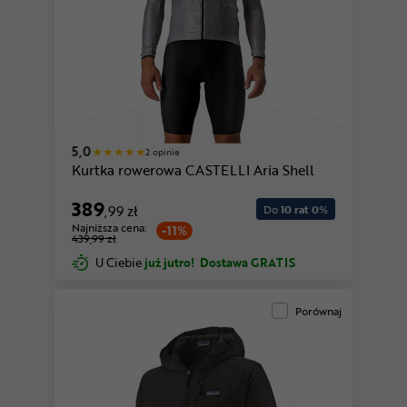
5,0
2 opinie
Kurtka rowerowa CASTELLI Aria Shell
389
,99 zł
Do
10 rat 0
%
Najniższa cena:
-11%
439,99 zł
U Ciebie
już jutro!
Dostawa GRATIS
Porównaj