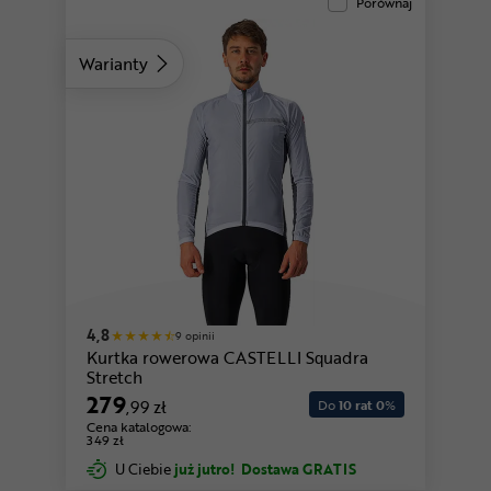
Porównaj
Warianty
4,8
9 opinii
Kurtka rowerowa CASTELLI Squadra
Stretch
279
,99 zł
Do
10 rat 0
%
Cena katalogowa:
349 zł
U Ciebie
już jutro!
Dostawa GRATIS