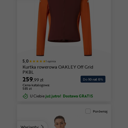
5,0
1 opinia
Kurtka rowerowa OAKLEY Off Grid
PKBL
259
,99 zł
Do
10 rat 0
%
Cena katalogowa:
585 zł
U Ciebie
już jutro!
Dostawa GRATIS
Porównaj
Warianty