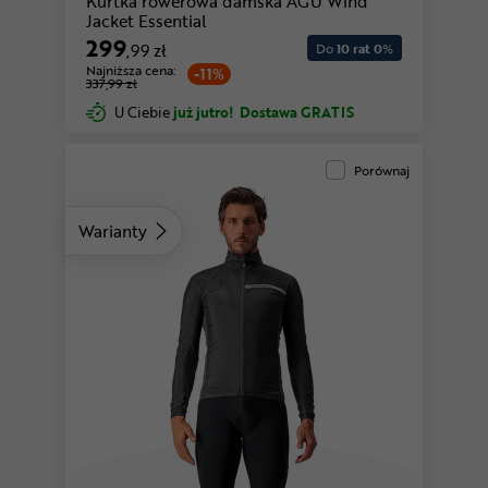
Kurtka rowerowa damska AGU Wind
Jacket Essential
299
,99 zł
Do
10 rat 0
%
Najniższa cena:
-11%
337,99 zł
U Ciebie
już jutro!
Dostawa GRATIS
Porównaj
Warianty