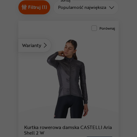
Odżywki
Sortuj
Sortuj od
Filtruj (1)
Popularność największa
Nowości
Superoferta
Porównaj
Warianty
Kurtka rowerowa damska CASTELLI Aria
Shell 2 W