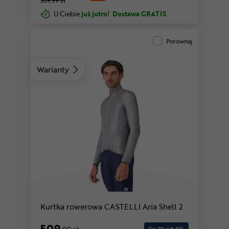
569,99 zł
U Ciebie
już jutro!
Dostawa GRATIS
Porównaj
Warianty
Kurtka rowerowa CASTELLI Aria Shell 2
509
Do
10 rat 0
%