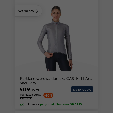
Warianty
Kurtka rowerowa damska CASTELLI Aria
Shell 2 W
509
,99 zł
Do
10 rat 0
%
Najniższa cena:
-10%
569,99 zł
U Ciebie
już jutro!
Dostawa GRATIS