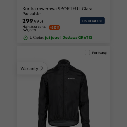
Kurtka rowerowa SPORTFUL Giara
Packable
299
,99 zł
Do
10 rat 0
%
Najniższa cena:
-60%
749,99 zł
U Ciebie
już jutro!
Dostawa GRATIS
Porównaj
Warianty