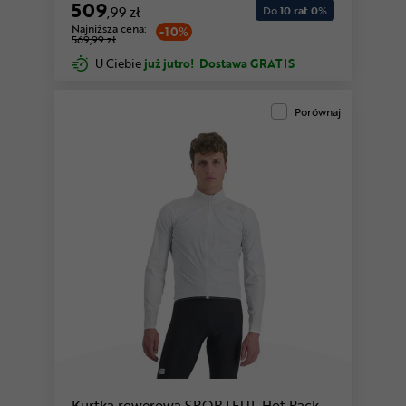
509
,99 zł
Do
10 rat 0
%
Najniższa cena:
-10%
569,99 zł
U Ciebie
już jutro!
Dostawa GRATIS
Porównaj
Kurtka rowerowa SPORTFUL Hot Pack