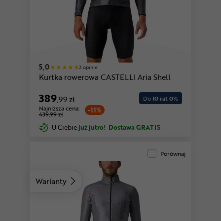
5,0
2 opinie
Kurtka rowerowa CASTELLI Aria Shell
389
,99 zł
Do
10 rat 0
%
Najniższa cena:
-11%
439,99 zł
U Ciebie
już jutro!
Dostawa GRATIS
Porównaj
Warianty