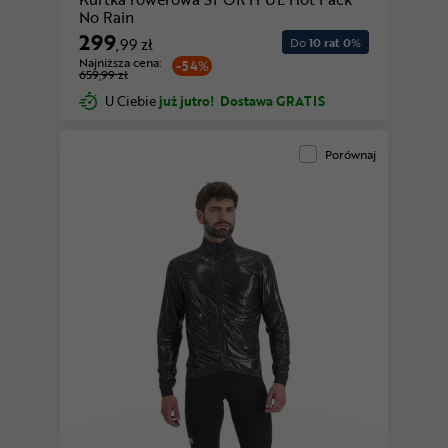
No Rain
299
,99 zł
Do
10 rat 0
%
Najniższa cena:
-54%
659,99 zł
U Ciebie
już jutro!
Dostawa GRATIS
Porównaj