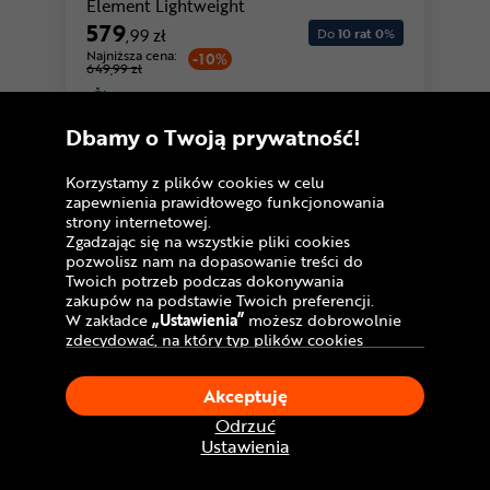
Element Lightweight
579
,99 zł
Do
10 rat 0
%
Najniższa cena:
-10%
649,99 zł
U Ciebie
już jutro!
Dostawa GRATIS
Dbamy o Twoją prywatność!
Porównaj
Korzystamy z plików cookies w celu
zapewnienia prawidłowego funkcjonowania
strony internetowej.
Zgadzając się na wszystkie pliki cookies
pozwolisz nam na dopasowanie treści do
Twoich potrzeb podczas dokonywania
zakupów na podstawie Twoich preferencji.
W zakładce
„Ustawienia”
możesz dobrowolnie
zdecydować, na który typ plików cookies
chciałbyś zezwolić.
Klikając
„Akceptuję”
, wyrażasz zgodę na
Akceptuję
stosowanie ciasteczek zgodnie z ustawieniami
Twojej przeglądarki.
Odrzuć
W dowolnym momencie, możesz dokonać
Ustawienia
zmiany swojego wyboru klikając opcję
„Ustawienia”
w Polityce Cookies.