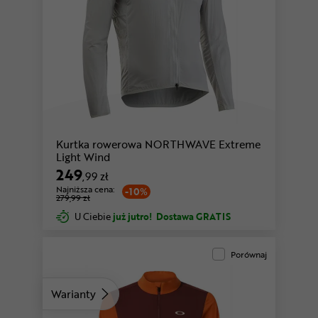
Kurtka rowerowa NORTHWAVE Extreme
Light Wind
249
,99 zł
Najniższa cena:
-10%
279,99 zł
U Ciebie
już jutro!
Dostawa GRATIS
Porównaj
Warianty