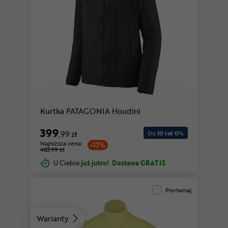
Kurtka PATAGONIA Houdini
399
,99 zł
Do
10 rat 0
%
Najniższa cena:
-17%
483,99 zł
U Ciebie
już jutro!
Dostawa GRATIS
Porównaj
Warianty