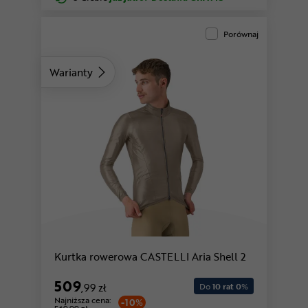
Porównaj
Warianty
Kurtka rowerowa CASTELLI Aria Shell 2
509
,99 zł
Do
10 rat 0
%
Najniższa cena:
-10%