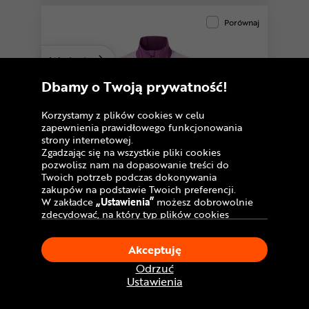
Porównaj
Warianty
Dbamy o Twoją prywatność!
Korzystamy z plików cookies w celu
zapewnienia prawidłowego funkcjonowania
strony internetowej.
Zgadzając się na wszystkie pliki cookies
pozwolisz nam na dopasowanie treści do
Twoich potrzeb podczas dokonywania
zakupów na podstawie Twoich preferencji.
W zakładce
„Ustawienia”
możesz dobrowolnie
zdecydować, na który typ plików cookies
chciałbyś zezwolić.
Klikając
„Akceptuję”
, wyrażasz zgodę na
Kurtka rowerowa damska VAUDE
Akceptuję
stosowanie ciasteczek zgodnie z ustawieniami
Loamer Air II
Twojej przeglądarki.
Odrzuć
319
W dowolnym momencie, możesz dokonać
,99 zł
Do
10 rat 0
%
Ustawienia
zmiany swojego wyboru klikając opcję
Najniższa cena:
-15%
379,99 zł
„Ustawienia”
w Polityce Cookies.