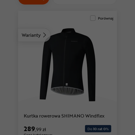
Odżywki
Nowości
Porównaj
Superoferta
Warianty
Kurtka rowerowa SHIMANO Windflex
289
,99 zł
Do
10 rat 0
%
Cena katalogowa: