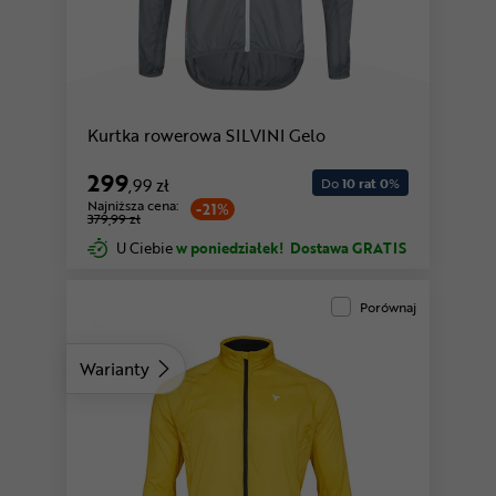
Kurtka rowerowa SILVINI Gelo
299
,99 zł
Do
10 rat 0
%
Najniższa cena:
-21%
379,99 zł
U Ciebie
w poniedziałek!
Dostawa GRATIS
Porównaj
Warianty