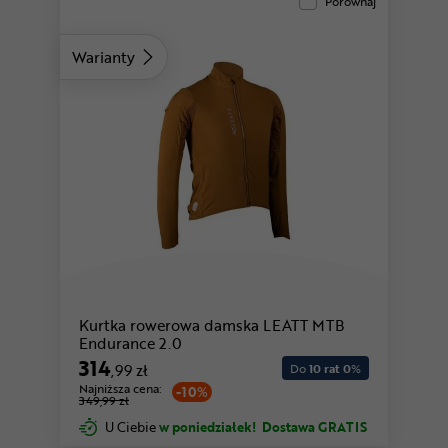
Porównaj
Warianty
Kurtka rowerowa damska LEATT MTB
Endurance 2.0
314
,99 zł
Do
10 rat 0
%
Najniższa cena:
-10%
349,99 zł
U Ciebie
w poniedziałek!
Dostawa GRATIS