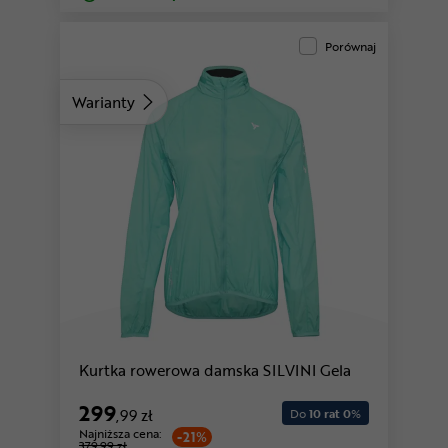
Porównaj
Warianty
czarny
Kurtka rowerowa damska SILVINI Gela
299
,99 zł
Do
10 rat 0
%
Najniższa cena:
-21%
379,99 zł