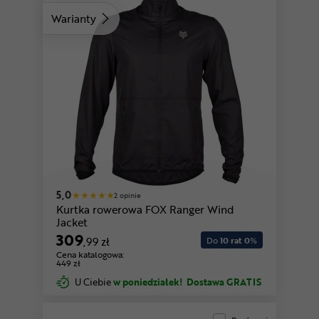
Warianty
czarny-antracytowy
granatowy
5,0
2 opinie
Kurtka rowerowa FOX Ranger Wind
Jacket
309
,99 zł
Do
10 rat 0
%
Cena katalogowa:
449 zł
U Ciebie
w poniedziałek!
Dostawa GRATIS