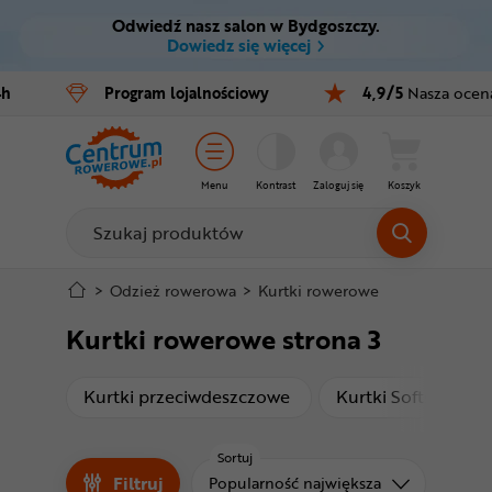
Odwiedź nasz salon w Bydgoszczy.
Ctrl
M
Dowiedz się więcej
Rowery
4h
Program
lojalnościowy
4,9/5
Nasza ocen
Menu główne
E-bike
Filtry
Części
Menu
Kontrast
Zaloguj się
Koszyk
Produkty
Akcesoria
Odzież
Stopka
>
Odzież rowerowa
>
Kurtki rowerowe
Kurtki rowerowe strona 3
Kaski
Mapa strony
Buty
produkty
pr
Kurtki przeciwdeszczowe
Kurtki Softshell
Warsztat
Sortuj
Filtruj
Sortuj od
Popularność największa