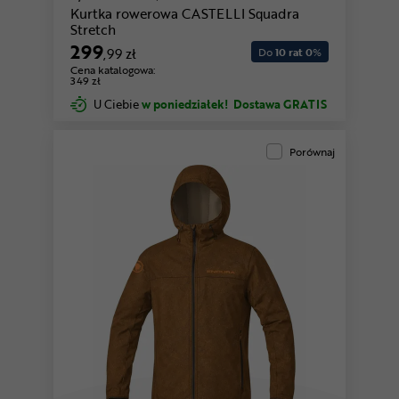
Kurtka rowerowa CASTELLI Squadra
Stretch
299
,99 zł
Do
10 rat 0
%
Cena katalogowa:
349 zł
U Ciebie
w poniedziałek!
Dostawa GRATIS
Porównaj