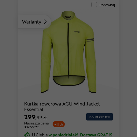
Porównaj
Warianty
Kurtka rowerowa AGU Wind Jacket
Essential
299
,99 zł
Do
10 rat 0
%
Najniższa cena:
-11%
337,99 zł
U Ciebie
w poniedziałek!
Dostawa GRATIS