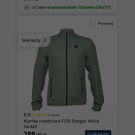
U Ciebie
w poniedziałek!
Dostawa GRATIS
Porównaj
Warianty
czarny-antracytowy
granatowy
5,0
2 opinie
Kurtka rowerowa FOX Ranger Wind
Jacket
299
,99 zł
Do
10 rat 0
%