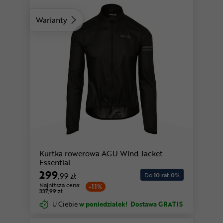
Warianty
Kurtka rowerowa AGU Wind Jacket
Essential
299
,99 zł
Do
10 rat 0
%
Najniższa cena:
-11%
337,99 zł
U Ciebie
w poniedziałek!
Dostawa GRATIS