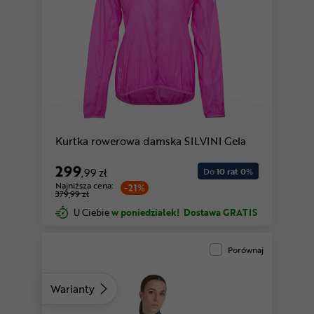
czarny
Kurtka rowerowa damska SILVINI Gela
299
,99 zł
Do
10 rat 0
%
Najniższa cena:
-21%
379,99 zł
U Ciebie
w poniedziałek!
Dostawa GRATIS
Porównaj
Warianty