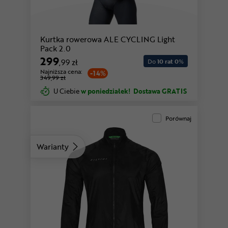
Kurtka rowerowa ALE CYCLING Light
Pack 2.0
299
,99 zł
Do
10 rat 0
%
Najniższa cena:
-14%
349,99 zł
U Ciebie
w poniedziałek!
Dostawa GRATIS
Porównaj
Warianty