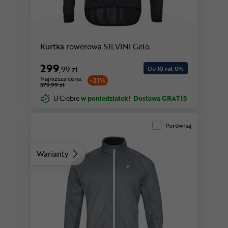
Kurtka rowerowa SILVINI Gelo
299
,99 zł
Do
10 rat 0
%
Najniższa cena:
-21%
379,99 zł
U Ciebie
w poniedziałek!
Dostawa GRATIS
Porównaj
Warianty