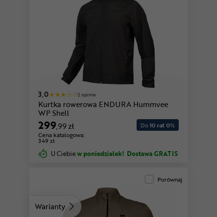
3,0
2 opinie
Kurtka rowerowa ENDURA Hummvee
WP Shell
299
,99 zł
Do
10 rat 0
%
Cena katalogowa:
349 zł
U Ciebie
w poniedziałek!
Dostawa GRATIS
Porównaj
Warianty