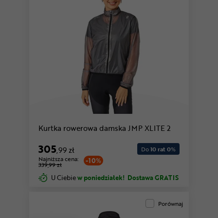
Kurtka rowerowa damska JMP XLITE 2
305
,99 zł
Do
10 rat 0
%
Najniższa cena:
-10%
339,99 zł
U Ciebie
w poniedziałek!
Dostawa GRATIS
Porównaj