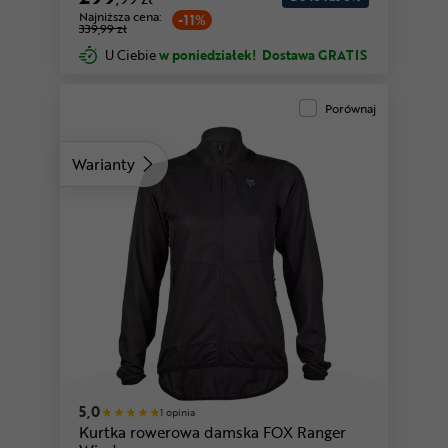
Najniższa cena:
-11%
339,99 zł
U Ciebie
w poniedziałek!
Dostawa GRATIS
Porównaj
Warianty
granatowy
5,0
1 opinia
Kurtka rowerowa damska FOX Ranger