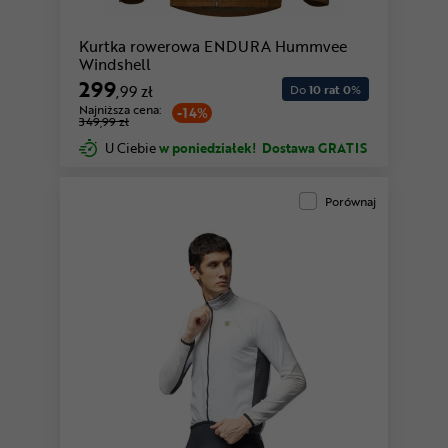
Kurtka rowerowa ENDURA Hummvee
Windshell
299
,99 zł
Do
10 rat 0
%
Najniższa cena:
-14%
349,99 zł
U Ciebie
w poniedziałek!
Dostawa GRATIS
Porównaj