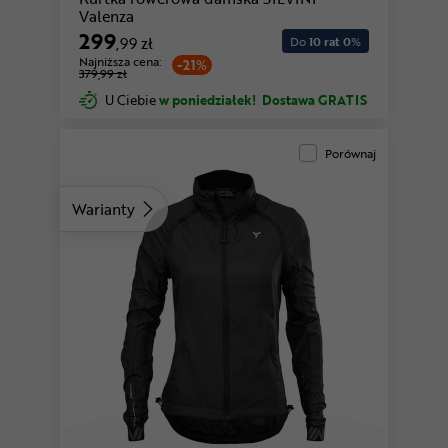
Valenza
299
,99 zł
Do
10 rat 0
%
Najniższa cena:
-21%
379,99 zł
U Ciebie
w poniedziałek!
Dostawa GRATIS
Porównaj
Warianty