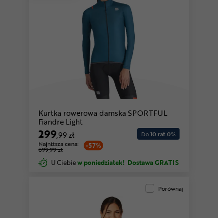
Kurtka rowerowa damska SPORTFUL
Fiandre Light
299
,99 zł
Do
10 rat 0
%
Najniższa cena:
-57%
699,99 zł
U Ciebie
w poniedziałek!
Dostawa GRATIS
Porównaj