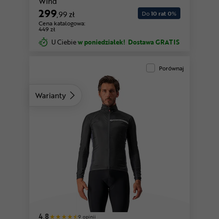
Wind
299
,99 zł
Do
10 rat 0
%
Cena katalogowa:
449 zł
U Ciebie
w poniedziałek!
Dostawa GRATIS
Porównaj
Warianty
4,8
9 opinii