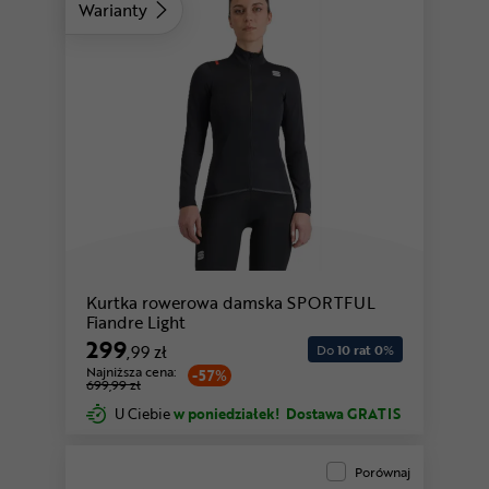
Warianty
Kurtka rowerowa damska SPORTFUL
Fiandre Light
299
,99 zł
Do
10 rat 0
%
Najniższa cena:
-57%
699,99 zł
U Ciebie
w poniedziałek!
Dostawa GRATIS
Porównaj