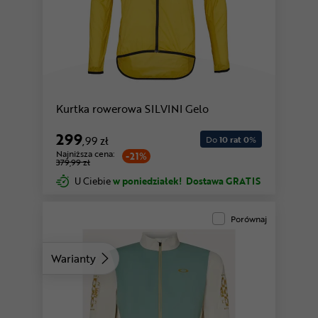
Kurtka rowerowa SILVINI Gelo
299
,99 zł
Do
10 rat 0
%
Najniższa cena:
-21%
379,99 zł
U Ciebie
w poniedziałek!
Dostawa GRATIS
Porównaj
Warianty