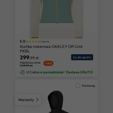
5,0
1 opinia
Kurtka rowerowa OAKLEY Off Grid
PKBL
299
,99 zł
Do
10 rat 0
%
Najniższa cena:
-14%
349,99 zł
U Ciebie
w poniedziałek!
Dostawa GRATIS
Porównaj
Warianty