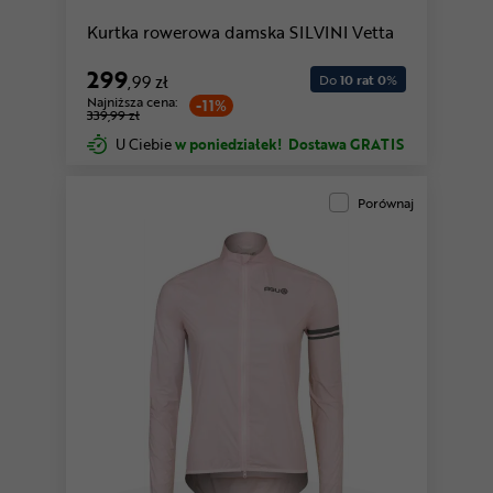
Kurtka rowerowa damska SILVINI Vetta
299
,99 zł
Do
10 rat 0
%
Najniższa cena:
-11%
339,99 zł
U Ciebie
w poniedziałek!
Dostawa GRATIS
Porównaj