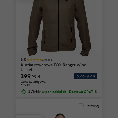
czarny-antracytowy
granatowy
5,0
2 opinie
Kurtka rowerowa FOX Ranger Wind
Jacket
299
,99 zł
Do
10 rat 0
%
Cena katalogowa:
449 zł
U Ciebie
w poniedziałek!
Dostawa GRATIS
Porównaj