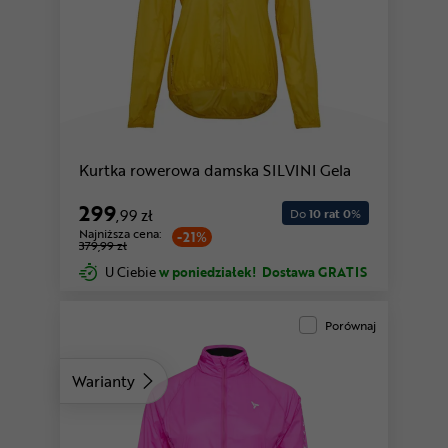
czarny
Kurtka rowerowa damska SILVINI Gela
299
,99 zł
Do
10 rat 0
%
Najniższa cena:
-21%
379,99 zł
U Ciebie
w poniedziałek!
Dostawa GRATIS
Porównaj
Warianty