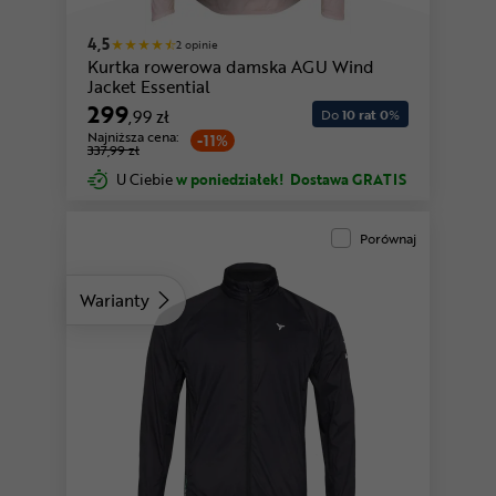
4,5
2 opinie
Kurtka rowerowa damska AGU Wind
Jacket Essential
299
,99 zł
Do
10 rat 0
%
Najniższa cena:
-11%
337,99 zł
U Ciebie
w poniedziałek!
Dostawa GRATIS
Porównaj
Warianty