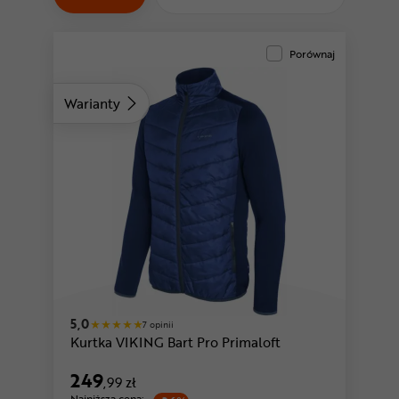
Odżywki
Nowości
Porównaj
Superoferta
Warianty
5,0
7 opinii
Kurtka VIKING Bart Pro Primaloft
249
,99 zł
Najniższa cena: