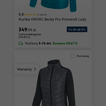
5,0
2 opinie
Kurtka VIKING Becky Pro Primaloft Lady
349
,99 zł
Do
10 rat 0
%
Cena katalogowa:
379,99 zł
Wyślemy
5-10 dni
Dostawa GRATIS
Porównaj
Warianty