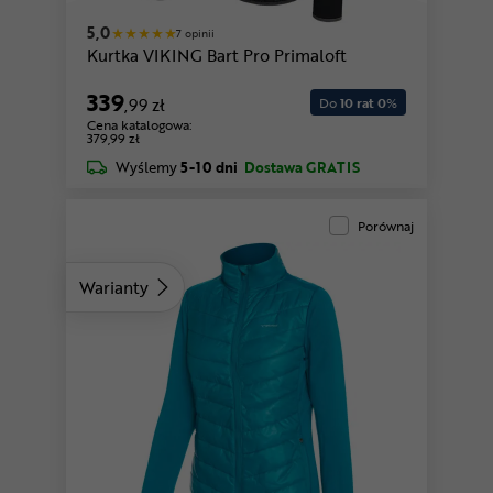
5,0
7 opinii
Kurtka VIKING Bart Pro Primaloft
339
,99 zł
Do
10 rat 0
%
Cena katalogowa:
379,99 zł
Wyślemy
5-10 dni
Dostawa GRATIS
Porównaj
Warianty