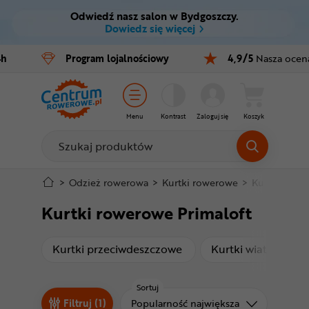
Odwiedź nasz salon w Bydgoszczy.
Ctrl
M
Dowiedz się więcej
Rowery
4h
Program
lojalnościowy
4,9/5
Nasza ocen
Menu główne
E-bike
Filtry
Części
Menu
Kontrast
Zaloguj się
Koszyk
Produkty
Akcesoria
Odzież
Stopka
>
Odzież rowerowa
>
Kurtki rowerowe
>
Kurtki rowe
Kurtki rowerowe Primaloft
Kaski
Mapa strony
Buty
produkty
p
Kurtki przeciwdeszczowe
Kurtki wiatrówki
Warsztat
Sortuj
Sortuj od
Filtruj (1)
Popularność największa