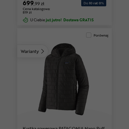
699
,99 zł
Do
10 rat 0
%
Cena katalogowa:
819 zł
U Ciebie
już jutro!
Dostawa GRATIS
Porównaj
Warianty
Kurtka rowerowa PATAGONIA Nano Puff