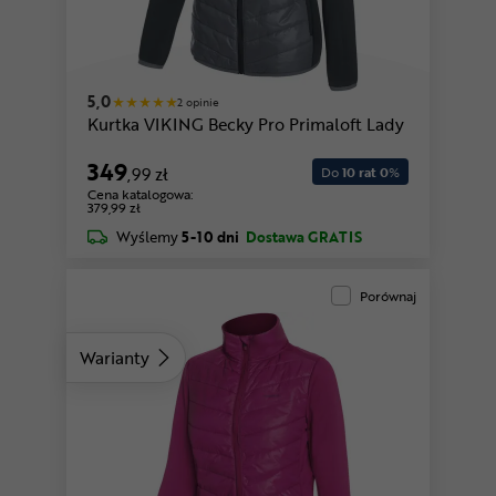
5,0
2 opinie
Kurtka VIKING Becky Pro Primaloft Lady
349
,99 zł
Do
10 rat 0
%
Cena katalogowa:
379,99 zł
Wyślemy
5-10 dni
Dostawa GRATIS
Porównaj
Warianty