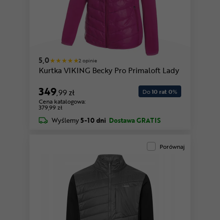
5,0
2 opinie
Kurtka VIKING Becky Pro Primaloft Lady
349
,99 zł
Do
10 rat 0
%
Cena katalogowa:
379,99 zł
Wyślemy
5-10 dni
Dostawa GRATIS
Porównaj