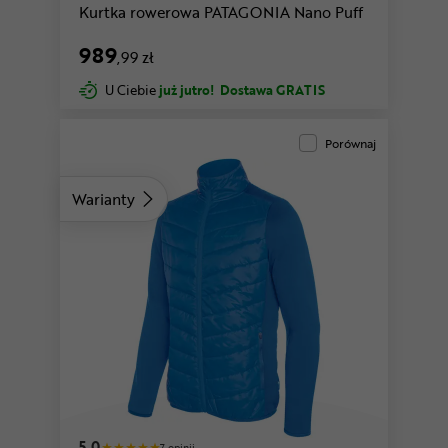
Kurtka rowerowa PATAGONIA Nano Puff
989
,99 zł
U Ciebie
już jutro!
Dostawa GRATIS
Porównaj
Warianty
5,0
7 opinii