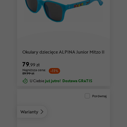
Okulary dziecięce ALPINA Junior Mitzo II
79
,99 zł
Najniższa cena:
-11%
89,99 zł
U Ciebie
już jutro!
Dostawa GRATIS
Porównaj
Warianty