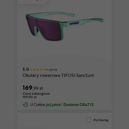
błękitny
pomarańczowy
5,0
4 opinie
Okulary rowerowe TIFOSI Sanctum
169
,99 zł
Cena katalogowa:
199,90 zł
U Ciebie
już jutro!
Dostawa GRATIS
Porównaj