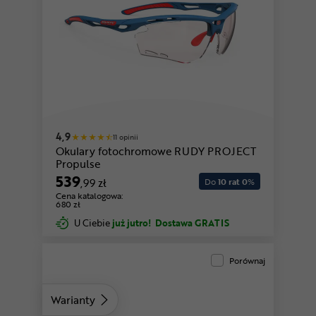
4,9
11 opinii
Okulary fotochromowe RUDY PROJECT
Propulse
539
,99 zł
Do
10 rat 0
%
Cena katalogowa:
680 zł
U Ciebie
już jutro!
Dostawa GRATIS
Porównaj
Warianty