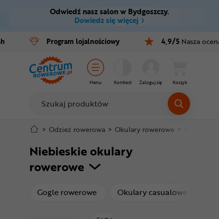
Odwiedź nasz salon w Bydgoszczy.
Ctrl
M
Dowiedz się więcej
Rowery
4h
Program
lojalnościowy
4,9/5
Nasza ocen
Menu główne
E-bike
Filtry
Części
Menu
Kontrast
Zaloguj się
Koszyk
Produkty
Akcesoria
Odzież
Stopka
>
Odzież rowerowa
>
Okulary rowerowe
>
Niebieski
Niebieskie okulary
Kaski
Mapa strony
rowerowe
Buty
produkty
produkt
Gogle rowerowe
Okulary casualowe
Ok
Warsztat