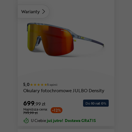
Warianty
różowy-żółty
5,0
5 opinii
Okulary fotochromowe JULBO Density
699
,99 zł
Do
10 rat 0
%
Najniższa cena:
-12%
799,99 zł
U Ciebie
już jutro!
Dostawa GRATIS