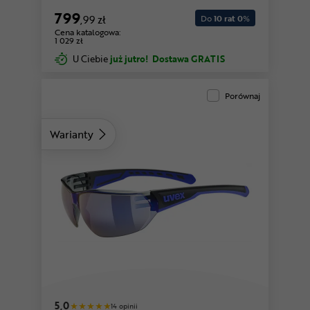
799
,99 zł
Do
10 rat 0
%
Cena katalogowa:
1 029 zł
U Ciebie
już jutro!
Dostawa GRATIS
Porównaj
Warianty
biały-czarny
5,0
14 opinii