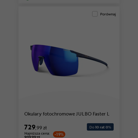
Porównaj
Okulary fotochromowe JULBO Faster L
729
,99 zł
Do
10 rat 0
%
Najniższa cena:
-19%
909,99 zł