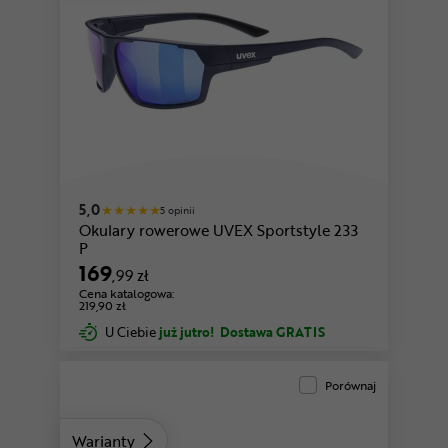
5,0
5 opinii
Okulary rowerowe UVEX Sportstyle 233
P
169
,99 zł
Cena katalogowa:
219,90 zł
U Ciebie
już jutro!
Dostawa GRATIS
Porównaj
Warianty