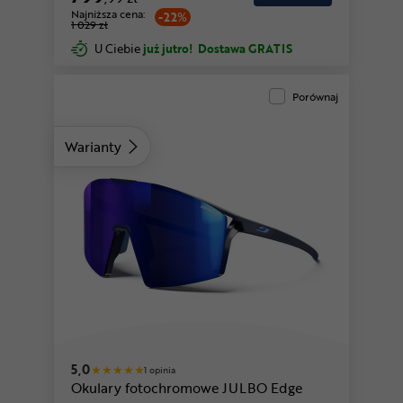
Najniższa cena:
-22%
1 029 zł
U Ciebie
już jutro!
Dostawa GRATIS
Porównaj
Warianty
5,0
1 opinia
Okulary fotochromowe JULBO Edge