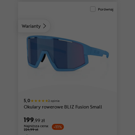
Porównaj
Warianty
różowy-czarny
czarny
5,0
2 opinie
Okulary rowerowe BLIZ Fusion Small
199
,99 zł
Najniższa cena:
-11%
224,99 zł