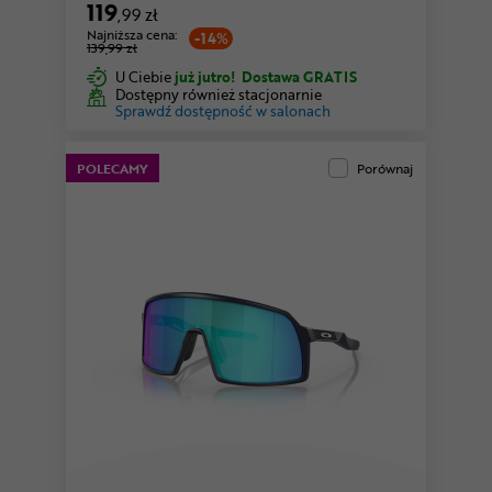
119
,99 zł
Najniższa cena:
-14%
139,99 zł
U Ciebie
już jutro!
Dostawa GRATIS
Dostępny również stacjonarnie
Sprawdź dostępność w salonach
POLECAMY
Porównaj