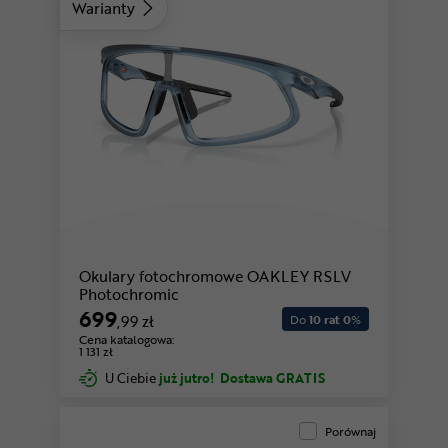
Warianty
Okulary fotochromowe OAKLEY RSLV
Photochromic
699
,99 zł
Do
10 rat 0
%
Cena katalogowa:
1 131 zł
U Ciebie
już jutro!
Dostawa GRATIS
Porównaj