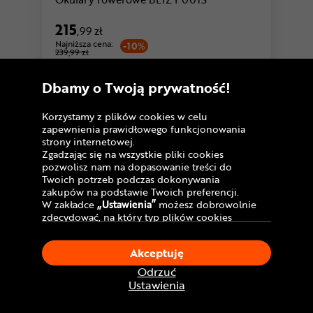
215
,99 zł
Najniższa cena:
-10%
239,99 zł
U Ciebie
już jutro!
Dostawa GRATIS
Dbamy o Twoją prywatność!
Porównaj
Korzystamy z plików cookies w celu
zapewnienia prawidłowego funkcjonowania
strony internetowej.
Warianty
Zgadzając się na wszystkie pliki cookies
pozwolisz nam na dopasowanie treści do
Twoich potrzeb podczas dokonywania
zakupów na podstawie Twoich preferencji.
W zakładce
„Ustawienia”
możesz dobrowolnie
zdecydować, na który typ plików cookies
chciałbyś zezwolić.
Klikając
„Akceptuję”
, wyrażasz zgodę na
Akceptuję
stosowanie ciasteczek zgodnie z ustawieniami
Twojej przeglądarki.
Odrzuć
W dowolnym momencie, możesz dokonać
Ustawienia
zmiany swojego wyboru klikając opcję
przezroczysty
turkusowy
„Ustawienia”
w Polityce Cookies.