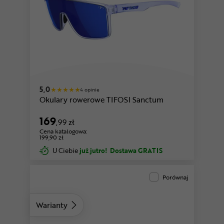
błękitny
pomarańczowy
5,0
4 opinie
Okulary rowerowe TIFOSI Sanctum
169
,99 zł
Cena katalogowa:
199,90 zł
U Ciebie
już jutro!
Dostawa GRATIS
Porównaj
Warianty