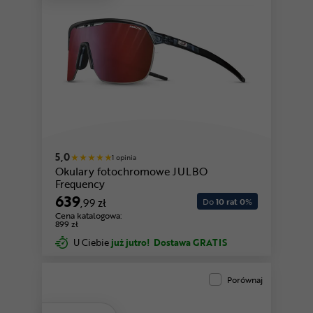
5,0
1 opinia
Okulary fotochromowe JULBO
Frequency
639
,99 zł
Do
10 rat 0
%
Cena katalogowa:
899 zł
U Ciebie
już jutro!
Dostawa GRATIS
Porównaj