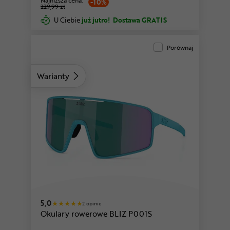
Najniższa cena:
-10%
229,99 zł
U Ciebie
już jutro!
Dostawa GRATIS
Porównaj
Warianty
fioletowy
biały
5,0
2 opinie
Okulary rowerowe BLIZ P001S