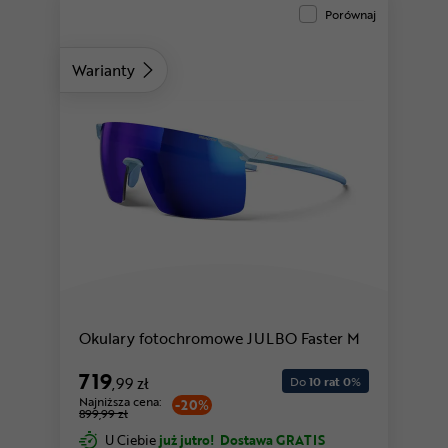
Porównaj
Warianty
Okulary fotochromowe JULBO Faster M
719
,99 zł
Do
10 rat 0
%
Najniższa cena:
-20%
899,99 zł
U Ciebie
już jutro!
Dostawa GRATIS