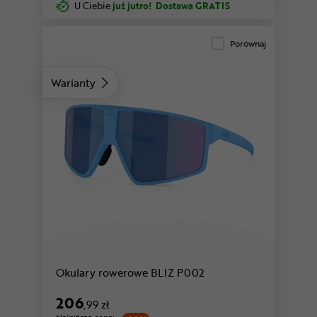
U Ciebie
już jutro!
Dostawa GRATIS
Porównaj
Warianty
przezroczysty
Okulary rowerowe BLIZ P002
206
,99 zł