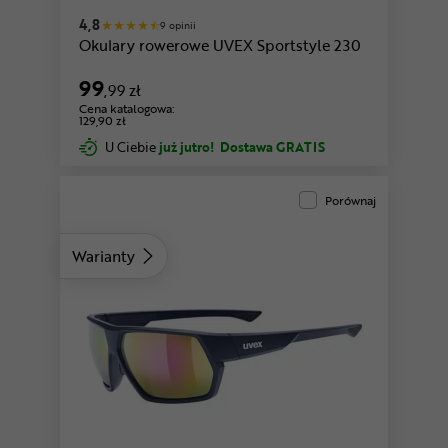
4,8
9 opinii
Okulary rowerowe UVEX Sportstyle 230
99
,99 zł
Cena katalogowa:
129,90 zł
U Ciebie
już jutro!
Dostawa GRATIS
Porównaj
Warianty