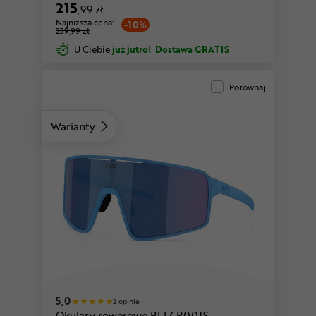
215
,99 zł
Najniższa cena:
-10%
239,99 zł
U Ciebie
już jutro!
Dostawa GRATIS
Porównaj
Warianty
fioletowy
biały
5,0
2 opinie
Okulary rowerowe BLIZ P001S