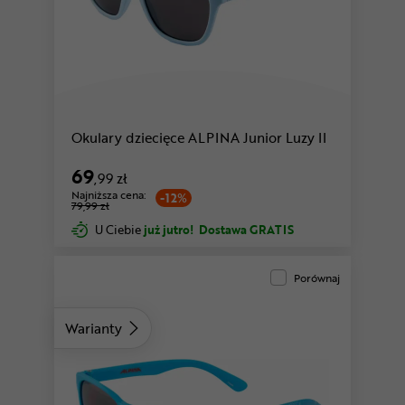
Okulary dziecięce ALPINA Junior Luzy II
69
,99 zł
Najniższa cena:
-12%
79,99 zł
U Ciebie
już jutro!
Dostawa GRATIS
Porównaj
Warianty