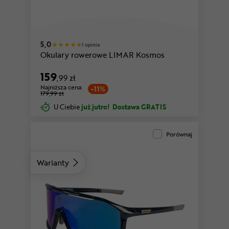
5,0
1 opinia
Okulary rowerowe LIMAR Kosmos
159
,99 zł
Najniższa cena:
-11%
179,99 zł
U Ciebie
już jutro!
Dostawa GRATIS
Porównaj
Warianty