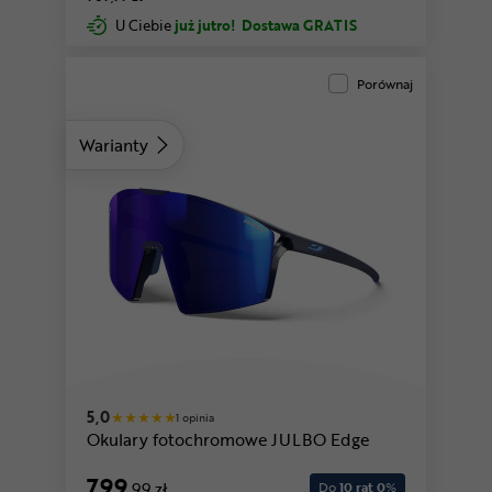
U Ciebie
już jutro!
Dostawa GRATIS
Porównaj
Warianty
5,0
1 opinia
Okulary fotochromowe JULBO Edge
799
,99 zł
Do
10 rat 0
%