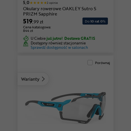
5,0
2 opinie
Okulary rowerowe OAKLEY Sutro S
PRIZM Sapphire
519
,99 zł
Do
10 rat 0
%
Cena katalogowa:
844 zł
U Ciebie
już jutro!
Dostawa GRATIS
Dostępny również stacjonarnie
Sprawdź dostępność w salonach
Porównaj
Warianty