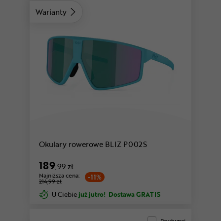
Warianty
czarny-liliowy
Okulary rowerowe BLIZ P002S
189
,99 zł
Najniższa cena:
-11%
214,99 zł
U Ciebie
już jutro!
Dostawa GRATIS
Porównaj