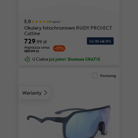
5,0
9 opinii
Okulary fotochromowe RUDY PROJECT
Cutline
729
,99 zł
Do
10 rat 0
%
Najniższa cena:
-17%
889,99 zł
U Ciebie
już jutro!
Dostawa GRATIS
Porównaj
Warianty