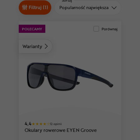
Odżywki
Sortuj
Sortuj od
Filtruj (1)
Popularność największa
Nowości
Superoferta
POLECAMY
Porównaj
Warianty
4,4
12 opinii
Okulary rowerowe EYEN Groove