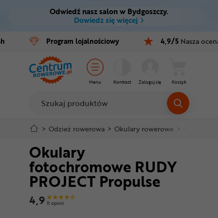
Odwiedź nasz salon w Bydgoszczy.
Ctrl
M
Dowiedz się więcej
Rowery
4h
Program
lojalnościowy
4,9/5
Nasza ocen
Menu główne
E-bike
Informacje o produkcie
Części
Menu
Kontrast
Zaloguj się
Koszyk
Do koszyka
Akcesoria
Odzież
Szczegółowe informacje
>
Odzież rowerowa
>
Okulary rowerowe
>
Okulary f
Okulary
Kaski
Stopka
fotochromowe RUDY
Buty
PROJECT Propulse
Mapa strony
Warsztat
4,9
11 opinii