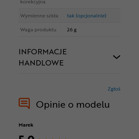
korekcyjna
Wymienne szkła
tak (opcjonalnie)
Waga produktu
26 g
INFORMACJE
HANDLOWE
Zgłoś
treści nie
Opinie o modelu
Marek