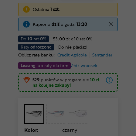
Ostatnia
1 szt.
Kupiono
dziś
o godz.
13:20
Do
10 rat 0%
53.00 zł x 10 rat 0%
Raty
odroczone
Do nie płacisz!
Oblicz ratę banku:
Credit Agricole
Santander
Leasing
lub raty dla firm
Złóż wniosek
529
punktów w programie
=
10 zł
na kolejne zakupy!
Kolor:
czarny