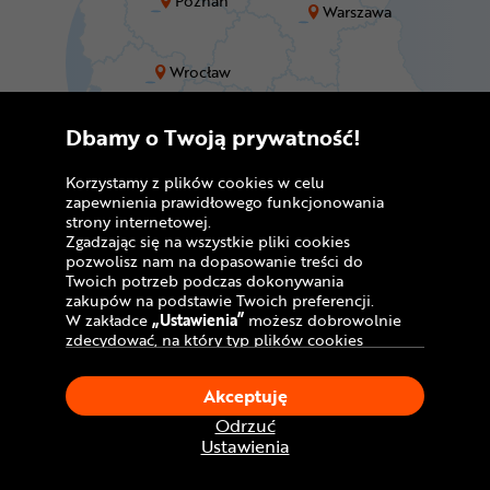
Poznań
Warszawa
Wrocław
Zabrze
Dbamy o Twoją prywatność!
Kraków
Rzeszów
Korzystamy z plików cookies w celu
zapewnienia prawidłowego funkcjonowania
strony internetowej.
Zgadzając się na wszystkie pliki cookies
pozwolisz nam na dopasowanie treści do
Dostawa do sklepu
Twoich potrzeb podczas dokonywania
zakupów na podstawie Twoich preferencji.
stacjonarnego
W zakładce
„Ustawienia”
możesz dobrowolnie
zdecydować, na który typ plików cookies
Dostawa kurierem:
chciałbyś zezwolić.
Klikając
„Akceptuję”
, wyrażasz zgodę na
GRATIS!
Akceptuję
stosowanie ciasteczek zgodnie z ustawieniami
Twojej przeglądarki.
Odrzuć
W dowolnym momencie, możesz dokonać
Ustawienia
zmiany swojego wyboru klikając opcję
„Ustawienia”
w Polityce Cookies.
*Przed ruszeniem w pierwszą trasę