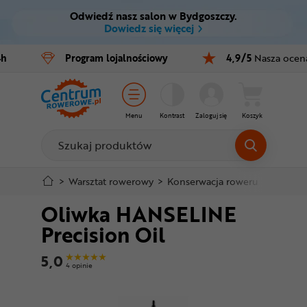
Odwiedź nasz salon w Bydgoszczy.
Ctrl
M
Dowiedz się więcej
Rowery
4h
Program
lojalnościowy
4,9/5
Nasza ocen
Menu główne
E-bike
Informacje o produkcie
Części
Menu
Kontrast
Zaloguj się
Koszyk
Do koszyka
Akcesoria
Odzież
Szczegółowe informacje
>
Warsztat rowerowy
>
Konserwacja roweru
>
Smary 
Oliwka HANSELINE
Kaski
Stopka
Precision Oil
Buty
Mapa strony
5,0
4 opinie
Warsztat