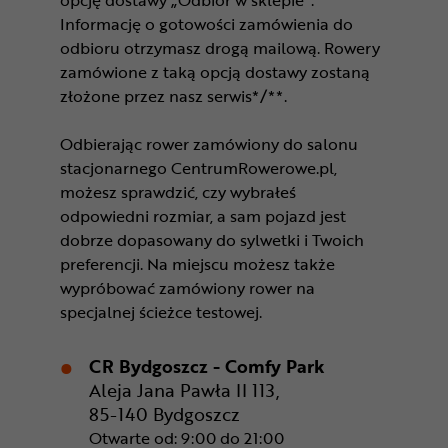
opcję dostawy „Odbiór w sklepie”.
Informację o gotowości zamówienia do
odbioru otrzymasz drogą mailową. Rowery
zamówione z taką opcją dostawy zostaną
złożone przez nasz serwis*/**.
Odbierając rower zamówiony do salonu
stacjonarnego CentrumRowerowe.pl,
możesz sprawdzić, czy wybrałeś
odpowiedni rozmiar, a sam pojazd jest
dobrze dopasowany do sylwetki i Twoich
preferencji. Na miejscu możesz także
wypróbować zamówiony rower na
specjalnej ścieżce testowej.
CR Bydgoszcz - Comfy Park
Aleja Jana Pawła II 113,
85-140 Bydgoszcz
Otwarte od: 9:00 do 21:00