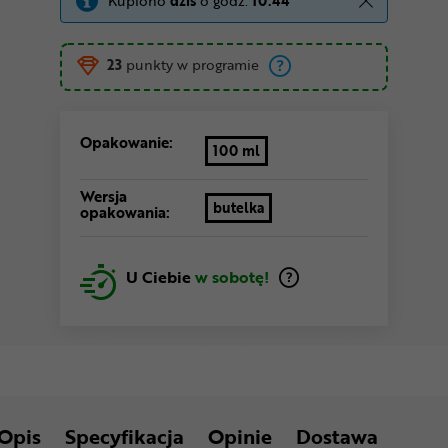
Kupiono
dziś
o godz.
10:44
23
punkty w programie
Opakowanie:
100 ml
Wersja
butelka
opakowania:
U Ciebie
w sobotę!
Opis
Specyfikacja
Opinie
Dostawa