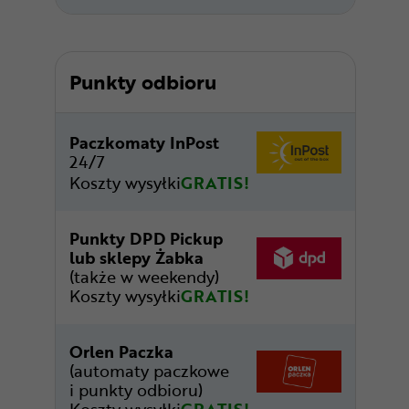
Punkty odbioru
Paczkomaty InPost
24/7
Koszty wysyłki
GRATIS!
Punkty DPD Pickup
lub sklepy Żabka
(także w weekendy)
Koszty wysyłki
GRATIS!
Orlen Paczka
(automaty paczkowe
i punkty odbioru)