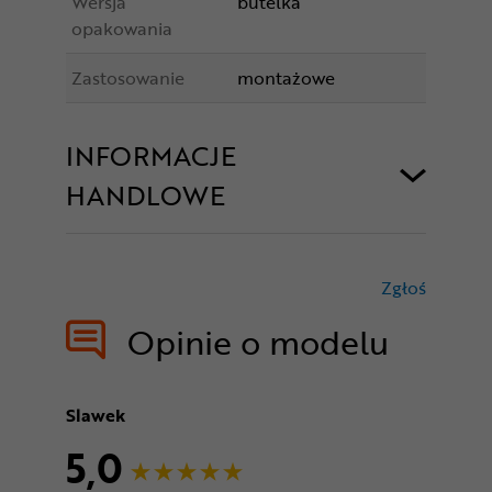
Wersja
butelka
opakowania
Zastosowanie
montażowe
INFORMACJE
HANDLOWE
Zgłoś
treści nie
Opinie o modelu
Slawek
5,0