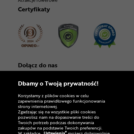
Atrakcje rowerowe
Certyfikaty
Dołącz do nas
Dbamy o Twoją prywatność!
Korzystamy z plików cookies w celu
zapewnienia prawidłowego funkcjonowania
strony internetowej.
Zgadzając się na wszystkie pliki cookies
Copyright © 2005 - 2026
pozwolisz nam na dopasowanie treści do
Twoich potrzeb podczas dokonywania
Polityka prywatności i zasady korzystania z
zakupów na podstawie Twoich preferencji.
serwisu
W zakładce
„Ustawienia”
możesz dobrowolnie