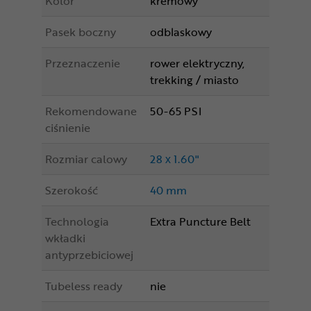
Kolor
kremowy
Pasek boczny
odblaskowy
Przeznaczenie
rower elektryczny,
trekking / miasto
Rekomendowane
50-65 PSI
ciśnienie
Rozmiar calowy
28 x 1.60"
Szerokość
40 mm
Technologia
Extra Puncture Belt
wkładki
antyprzebiciowej
Tubeless ready
nie