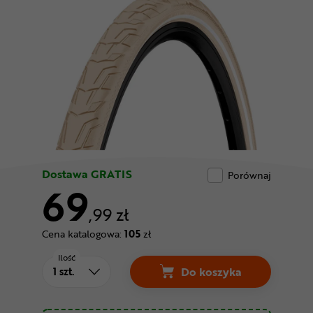
Odżywki
Nowości
Superoferta
Dostawa GRATIS
Porównaj
69
,99 zł
Cena katalogowa:
105
zł
Ilość
Do koszyka
Opona CONTINENTAL 