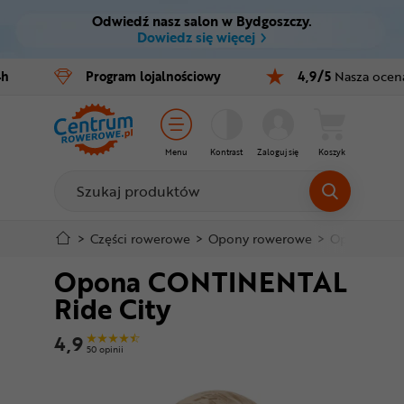
Odwiedź nasz salon w Bydgoszczy.
Ctrl
M
Dowiedz się więcej
Rowery
4h
Program
lojalnościowy
4,9/5
Nasza ocen
Menu główne
E-bike
Informacje o produkcie
Części
Menu
Kontrast
Zaloguj się
Koszyk
Do koszyka
Akcesoria
Odzież
Szczegółowe informacje
>
Części rowerowe
>
Opony rowerowe
>
Opony 28"
Opona CONTINENTAL
Kaski
Stopka
Ride City
Buty
Mapa strony
4,9
50 opinii
Warsztat