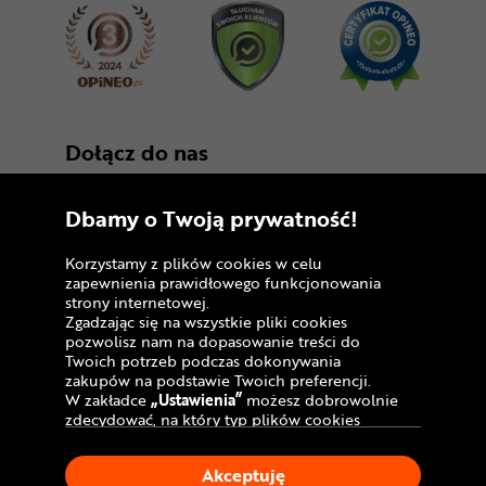
Dołącz do nas
Dbamy o Twoją prywatność!
Korzystamy z plików cookies w celu
zapewnienia prawidłowego funkcjonowania
strony internetowej.
Zgadzając się na wszystkie pliki cookies
Copyright © 2005 - 2026
pozwolisz nam na dopasowanie treści do
Twoich potrzeb podczas dokonywania
Polityka prywatności i zasady korzystania z
zakupów na podstawie Twoich preferencji.
serwisu
W zakładce
„Ustawienia”
możesz dobrowolnie
zdecydować, na który typ plików cookies
Informacja o plikach cookies
chciałbyś zezwolić.
Klikając
„Akceptuję”
, wyrażasz zgodę na
Mapa witryny
Akceptuję
stosowanie ciasteczek zgodnie z ustawieniami