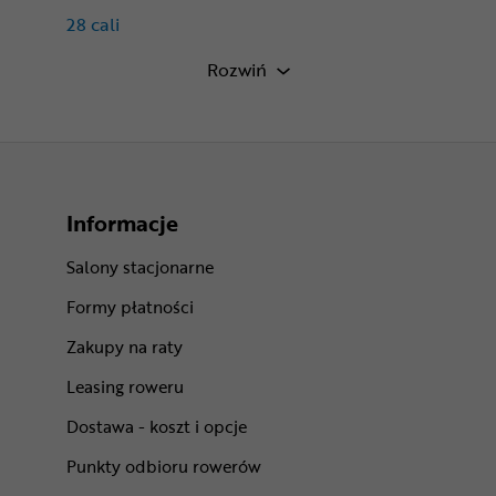
28 cali
Opony rowerowe 28x1.6″
Rozwiń
Opony rowerowe drutowe
Opony rowerowe 28" z wkładką
antyprzebiciową
Informacje
Salony stacjonarne
Formy płatności
Zakupy na raty
Leasing roweru
Dostawa - koszt i opcje
Punkty odbioru rowerów