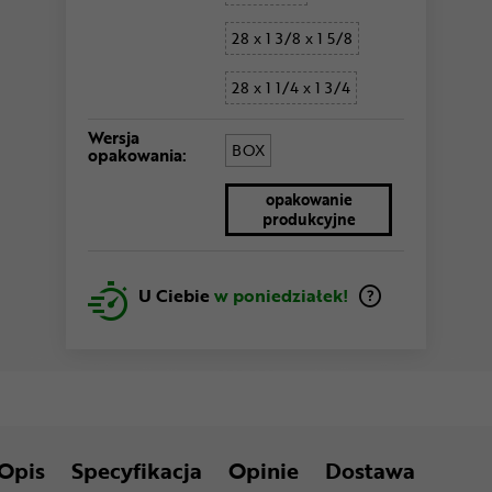
28 x 1 3/8 x 1 5/8
28 x 1 1/4 x 1 3/4
Wersja
BOX
opakowania:
opakowanie
produkcyjne
U Ciebie
w poniedziałek!
Opis
Specyfikacja
Opinie
Dostawa