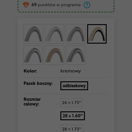
69
punktów w programie
Kolor:
kremowy
Pasek boczny:
odblaskowy
Rozmiar
26 × 1.75"
calowy:
28 x 1.60"
28 × 1.75"