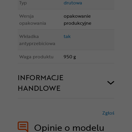
Typ
drutowa
Wersja
opakowanie
opakowania
produkcyjne
Wkładka
tak
antyprzebiciowa
Waga produktu
950 g
INFORMACJE
HANDLOWE
Zgłoś
treści nie
Opinie o modelu