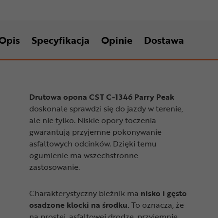
Opis
Specyfikacja
Opinie
Dostawa
Drutowa opona CST C-1346 Parry Peak
doskonale sprawdzi się do jazdy w terenie,
ale nie tylko. Niskie opory toczenia
gwarantują przyjemne pokonywanie
asfaltowych odcinków. Dzięki temu
ogumienie ma wszechstronne
zastosowanie.
Charakterystyczny bieżnik ma
nisko i gęsto
osadzone klocki na środku.
To oznacza, że
na prostej, asfaltowej drodze, przyjemnie