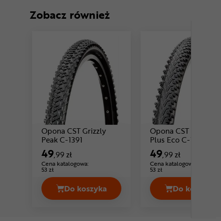
Zobacz również
Opona CST Grizzly
Opona CST Control
Cena: 49 ,99 zł
Cena:
Peak C-1391
Plus Eco C-1436
49
49
,99 zł
,99 zł
Cena katalogowa:
Cena katalogowa:
53 zł
53 zł
Do koszyka
Do koszyka
Opona CST Grizzly Peak C-1391 Cena 