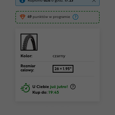
Kupiono
dziś
o godz.
17:23
49
punktów w programie
Kolor:
czarny
Rozmiar
26 × 1.95"
calowy:
U Ciebie
już jutro!
Kup do:
19:45