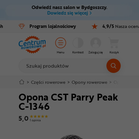
Odwiedź nasz salon w Bydgoszczy.
Ctrl
M
Dowiedz się więcej
Rowery
4h
Program
lojalnościowy
4,9/5
Nasza ocen
Menu główne
E-bike
Informacje o produkcie
Części
Menu
Kontrast
Zaloguj się
Koszyk
Do koszyka
Akcesoria
Odzież
Szczegółowe informacje
>
Części rowerowe
>
Opony rowerowe
>
Opony 26"
Opona CST Parry Peak
Kaski
Stopka
C-1346
Buty
Mapa strony
5,0
1 opinia
Warsztat