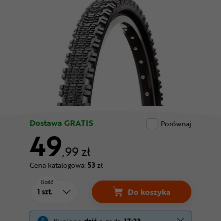
Odżywki
Nowości
Superoferta
Dostawa GRATIS
Porównaj
49
,99 zł
Cena katalogowa:
53
zł
Ilość
Do koszyka
Opona CST Parry Pea