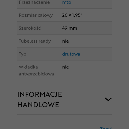
Przeznaczenie
mtb
Rozmiar calowy
26 × 1.95"
Szerokość
49 mm
Tubeless ready
nie
Typ
drutowa
Wkładka
nie
antyprzebiciowa
INFORMACJE
HANDLOWE
Zgłoś