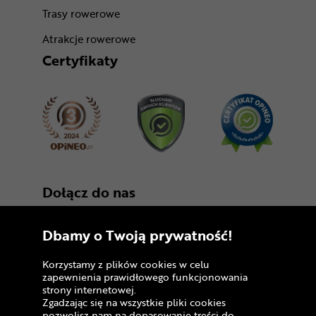
Trasy rowerowe
Atrakcje rowerowe
Certyfikaty
Dołącz do nas
Dbamy o Twoją prywatność!
Korzystamy z plików cookies w celu
zapewnienia prawidłowego funkcjonowania
strony internetowej.
Zgadzając się na wszystkie pliki cookies
Copyright © 2005 - 2026
pozwolisz nam na dopasowanie treści do