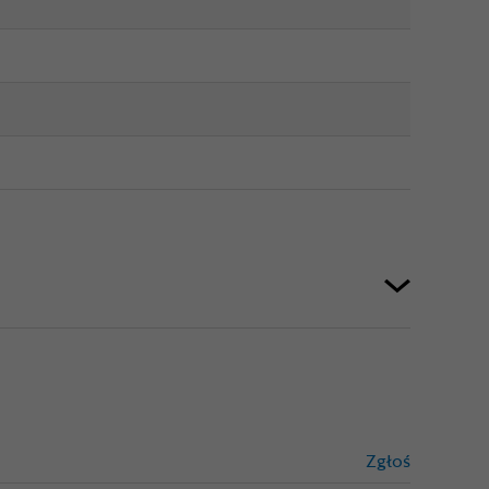
Zgłoś
treści niez