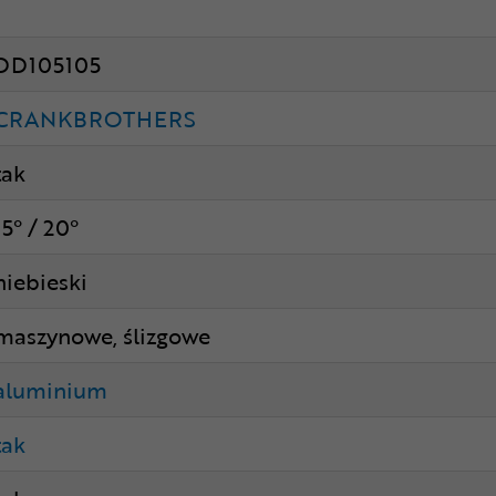
DD105105
CRANKBROTHERS
tak
15° / 20°
niebieski
maszynowe, ślizgowe
aluminium
tak