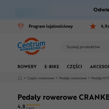
Odwie
Control
M
Program
lojalnościowy
4,9
Menu główne
Informacje o produkcie
Do koszyka
ROWERY
E-BIKE
CZĘŚCI
AKCESO
Szczegółowe informacje
>
Części rowerowe
>
Pedały rowerowe
>
Pedały MT
Stopka
Pedały rowerowe CRANK
Mapa strony
4,8
5 opinii