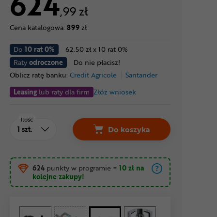
624
,99 zł
Cena katalogowa:
899
zł
Do
10 rat 0%
62.50 zł x 10 rat 0%
Raty
odroczone
Do nie płacisz!
Oblicz ratę banku:
Credit Agricole
Santander
Leasing
lub raty dla firm
Złóż wniosek
Ilość
Do koszyka
624
punkty w programie
=
10 zł
na
kolejne zakupy!