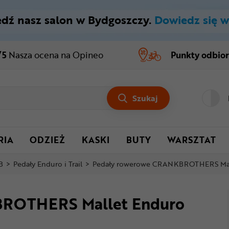
dź nasz salon w Bydgoszczy.
Dowiedz się w
/5
Nasza ocena
na Opineo
Punkty odbio
Szukaj
RIA
ODZIEŻ
KASKI
BUTY
WARSZTAT
B
>
Pedały Enduro i Trail
>
Pedały rowerowe CRANKBROTHERS Mal
BROTHERS Mallet Enduro