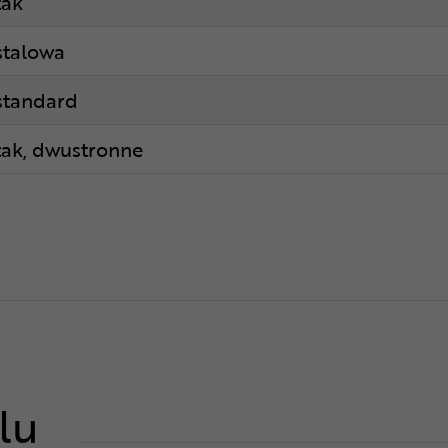
tak
stalowa
standard
tak, dwustronne
lu