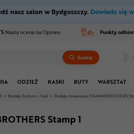
dź nasz salon w Bydgoszczy.
Dowiedz się w
/5
Nasza ocena
na Opineo
Punkty odbio
Szukaj
RIA
ODZIEŻ
KASKI
BUTY
WARSZTAT
B
>
Pedały Enduro i Trail
>
Pedały rowerowe CRANKBROTHERS St
BROTHERS Stamp 1