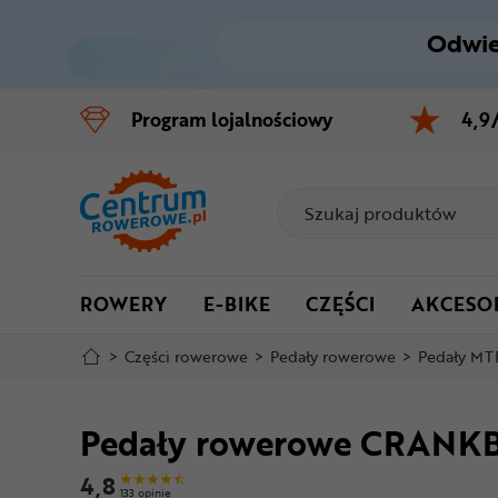
Odwie
Control
M
Program
lojalnościowy
4,9
Menu główne
Informacje o produkcie
Do koszyka
ROWERY
E-BIKE
CZĘŚCI
AKCESO
Szczegółowe informacje
>
Części rowerowe
>
Pedały rowerowe
>
Pedały MT
Stopka
Pedały rowerowe CRANK
Mapa strony
4,8
133 opinie