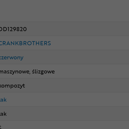
DD129820
CRANKBROTHERS
czerwony
maszynowe, ślizgowe
kompozyt
tak
tak
S