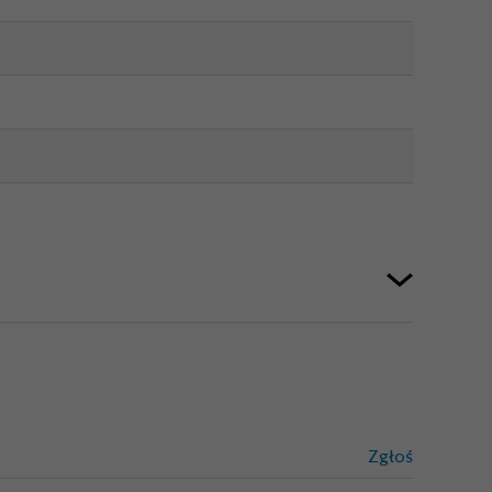
Zgłoś
treści niez