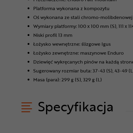
Platforma wykonana z kompozytu
Oś wykonana ze stali chromo-molibdenowe
Wymiary platformy: 100 x 100 mm (S), 111 x 1
Niski profil 13 mm
Łożysko wewnętrzne: ślizgowe Igus
Łożysko zewnętrzne: maszynowe Enduro
Dziewięć wykręcanych pinów na każdą stron
Sugerowany rozmiar buta: 37-43 (S), 43-49 (L
Masa (para): 299 g (S), 329 g (L)
Specyfikacja