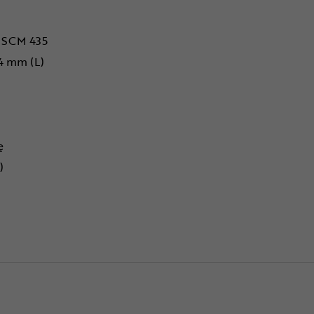
j SCM 435
14 mm (L)
ę
)