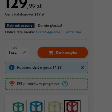
129
,99 zł
Cena katalogowa:
239
zł
Raty
odroczone
Do nie płacisz!
Oblicz ratę banku:
Credit Agricole
Santander
Ilość
Do koszyka
Kupiono
dziś
o godz.
14:37
129
punktów w programie