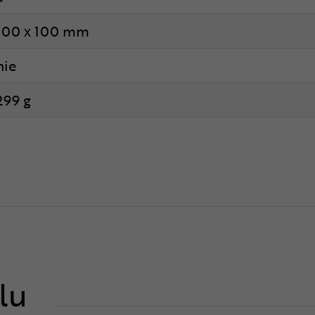
100 x 100 mm
nie
299 g
lu