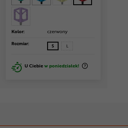
Kolor:
czerwony
Rozmiar:
S
L
U Ciebie
w poniedziałek!