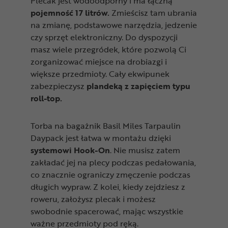
Plecak jest wodoodporny i ma łączną
pojemność 17 litrów.
Zmieścisz tam ubrania
na zmianę, podstawowe narzędzia, jedzenie
czy sprzęt elektroniczny. Do dyspozycji
masz wiele przegródek, które pozwolą Ci
zorganizować miejsce na drobiazgi i
większe przedmioty. Cały ekwipunek
zabezpieczysz
plandeką z zapięciem typu
roll-top.
Torba na bagażnik Basil Miles Tarpaulin
Daypack jest łatwa w montażu dzięki
systemowi Hook-On
. Nie musisz zatem
zakładać jej na plecy podczas pedałowania,
co znacznie ograniczy zmęczenie podczas
długich wypraw. Z kolei, kiedy zejdziesz z
roweru, założysz plecak i możesz
swobodnie spacerować, mając wszystkie
ważne przedmioty pod ręką.