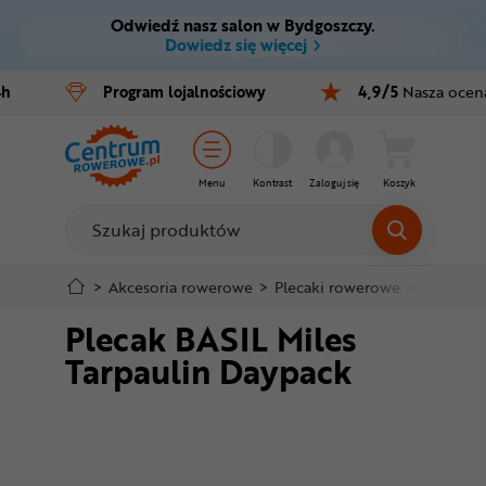
Odwiedź nasz salon w Bydgoszczy.
Ctrl
M
Dowiedz się więcej
Rowery
4h
Program
lojalnościowy
4,9/5
Nasza ocen
Menu główne
E-bike
Informacje o produkcie
Części
Menu
Kontrast
Zaloguj się
Koszyk
Szczegółowe informacje
Akcesoria
Odzież
Stopka
>
Akcesoria rowerowe
>
Plecaki rowerowe
>
Plecaki 
Plecak BASIL Miles
Kaski
Mapa strony
Tarpaulin Daypack
Buty
Warsztat