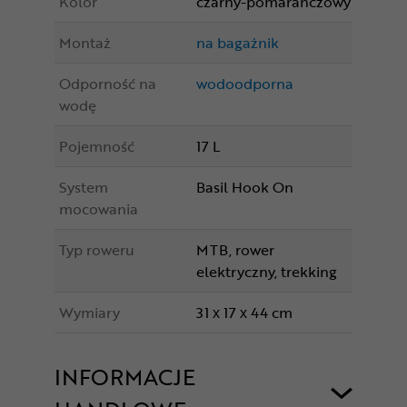
Kolor
czarny-pomarańczowy
Montaż
na bagażnik
Odporność na
wodoodporna
wodę
Pojemność
17 L
System
Basil Hook On
mocowania
Typ roweru
MTB, rower
elektryczny, trekking
Wymiary
31 x 17 x 44 cm
INFORMACJE