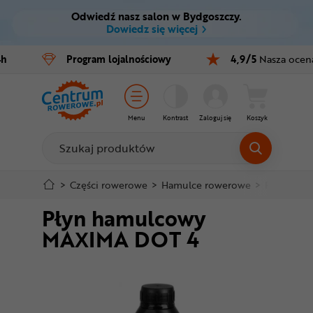
Odwiedź nasz salon w Bydgoszczy.
Ctrl
M
Dowiedz się więcej
Rowery
4h
Program
lojalnościowy
4,9/5
Nasza ocen
Menu główne
E-bike
Informacje o produkcie
Części
Menu
Kontrast
Zaloguj się
Koszyk
Do koszyka
Akcesoria
Odzież
Szczegółowe informacje
>
Części rowerowe
>
Hamulce rowerowe
>
Płyny ha
Płyn hamulcowy
Kaski
Stopka
MAXIMA DOT 4
Buty
Mapa strony
Warsztat