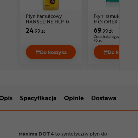
Płyn hamulcowy
Płyn hamulcowy
Cena: 24 ,99 zł
Ce
HANSELINE HLP10
MOTOREX DOT 4
24
69
,99 zł
,99 zł
Cena katalogowa:
76 zł
Do koszyka
Do koszyka
Płyn hamulcowy HANSELINE HLP10 C
Płyn ha
Opis
Specyfikacja
Opinie
Dostawa
Maxima DOT 4
to syntetyczny płyn do