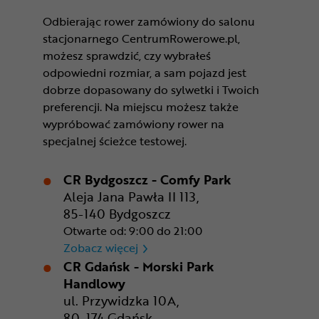
Odbierając rower zamówiony do salonu
stacjonarnego CentrumRowerowe.pl,
możesz sprawdzić, czy wybrałeś
odpowiedni rozmiar, a sam pojazd jest
dobrze dopasowany do sylwetki i Twoich
preferencji. Na miejscu możesz także
wypróbować zamówiony rower na
specjalnej ścieżce testowej.
CR Bydgoszcz - Comfy Park
Aleja Jana Pawła II 113,
85-140 Bydgoszcz
Otwarte od: 9:00 do 21:00
CR Bydgoszcz - Comfy Park
Zobacz więcej
CR Gdańsk - Morski Park
Handlowy
ul. Przywidzka 10A,
80-174 Gdańsk