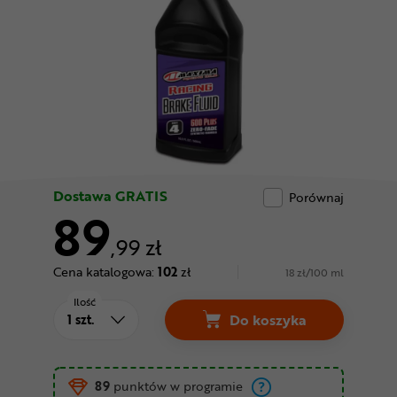
Odżywki
Nowości
Superoferta
Dostawa GRATIS
Porównaj
89
,99 zł
Cena katalogowa:
102
zł
18 zł/100 ml
Ilość
Do koszyka
Płyn hamulcowy MAX
89
punktów w programie