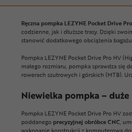
Ręczna pompka LEZYNE Pocket Drive Pr
codzienne, jak i dłuższe trasy. Dzięki sw
stanowić dodatkowego obciążenia bagażu
Pompka LEZYNE Pocket Drive Pro HV (Hi
małego rozmiaru, pompka sprawdza się d
rowerach szutrowych i górskich (MTB). U
Niewielka pompka – duże
Pompka LEZYNE Pocket Drive Pro HV zos
poddanego
precyzyjnej
obróbce
CNC
, um
wykonanie konstrukcji z komputerową dokł