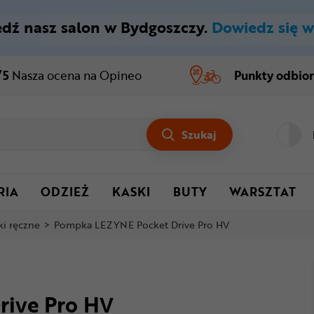
dź nasz salon w Bydgoszczy.
Dowiedz się w
/5
Nasza ocena
na Opineo
Punkty odbio
Szukaj
RIA
ODZIEŻ
KASKI
BUTY
WARSZTAT
i ręczne
>
Pompka LEZYNE Pocket Drive Pro HV
ive Pro HV