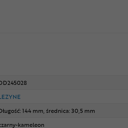
DD245028
LEZYNE
Długość: 144 mm, średnica: 30,5 mm
czarny-kameleon