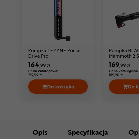
Pompka LEZYNE Pocket
Pompka BL
Cena: 164 ,99 zł
Drive Pro
Mammoth 2 S
164
169
,99 zł
,99 zł
Cena katalogowa:
Cena katalogowa:
219,99 zł
189,90 zł
Do koszyka
Do k
Pompka LEZYNE Pocket Drive Pro 
Opis
Specyfikacja
Op