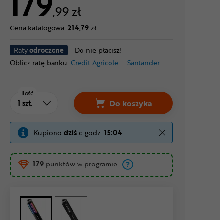
179
,99 zł
Cena katalogowa:
214,79
zł
Raty
odroczone
Do nie płacisz!
Oblicz ratę banku:
Credit Agricole
Santander
Ilość
Do koszyka
Kupiono
dziś
o godz.
15:04
179
punktów w programie