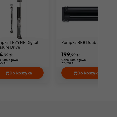
pka LEZYNE Digital
Pompka BBB DoubleShot
Cena: 324 ,99 zł
ssure Drive
4
199
,99 zł
,99 zł
 katalogowa:
Cena katalogowa:
99 zł
299,90 zł
Do koszyka
Do koszyka
na 29,99 zł
Pompka LEZYNE Digital Pressure Drive Cena 324,
Pompka BBB Do