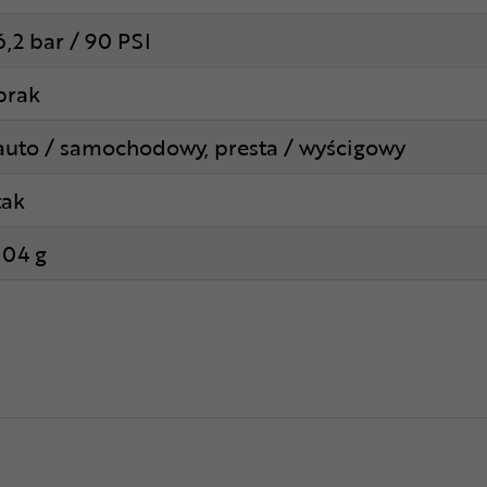
6,2 bar / 90 PSI
brak
auto / samochodowy, presta / wyścigowy
tak
104 g