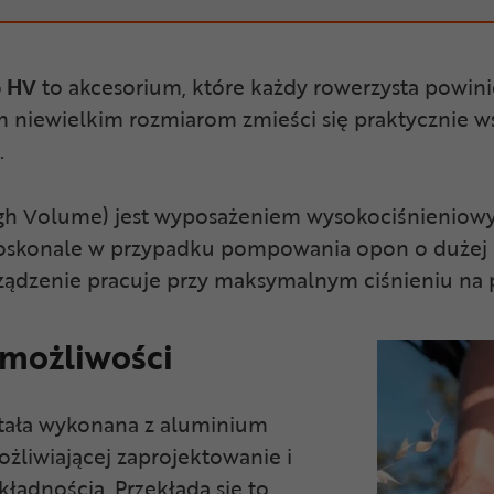
o HV
to akcesorium, które każdy rowerzysta powin
oim niewielkim rozmiarom zmieści się praktycznie w
.
gh Volume) jest wyposażeniem wysokociśnieniow
oskonale w przypadku pompowania opon o dużej 
rządzenie pracuje przy maksymalnym ciśnieniu na
 możliwości
tała wykonana z aluminium
ożliwiającej zaprojektowanie i
adnością. Przekłada się to