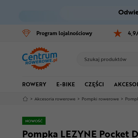
Odwie
Control
M
Program
lojalnościowy
4,9
Menu główne
Informacje o produkcie
Do koszyka
ROWERY
E-BIKE
CZĘŚCI
AKCESO
Szczegółowe informacje
>
Akcesoria rowerowe
>
Pompki rowerowe
>
Pompk
Stopka
Mapa strony
NOWOŚĆ
Pompka LEZYNE Pocket Dr