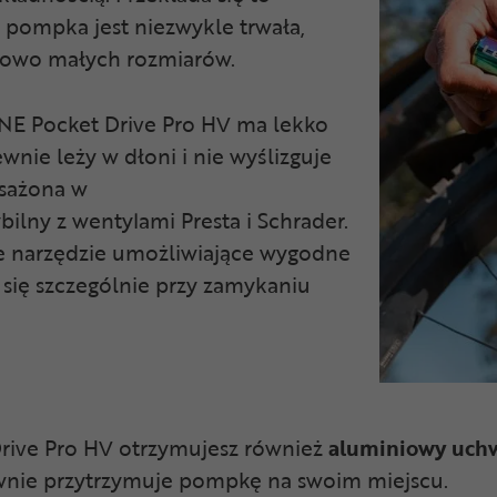
 pompka jest niezwykle trwała,
tkowo małych rozmiarów.
E Pocket Drive Pro HV ma lekko
wnie leży w dłoni i nie wyślizguje
osażona w
ilny z wentylami Presta i Schrader.
e narzędzie umożliwiające wygodne
 się szczególnie przy zamykaniu
ive Pro HV otrzymujesz również
aluminiowy
uch
ewnie przytrzymuje pompkę na swoim miejscu.